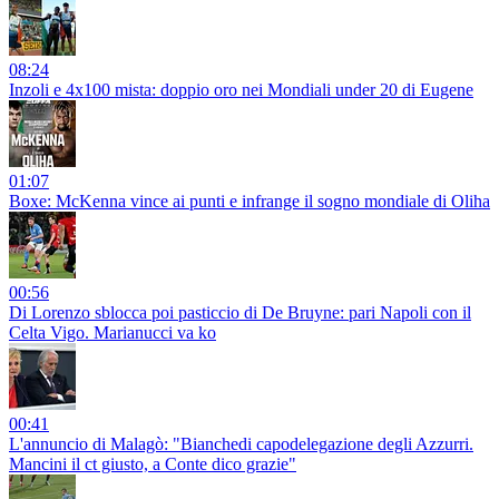
08:24
Inzoli e 4x100 mista: doppio oro nei Mondiali under 20 di Eugene
01:07
Boxe: McKenna vince ai punti e infrange il sogno mondiale di Oliha
00:56
Di Lorenzo sblocca poi pasticcio di De Bruyne: pari Napoli con il
Celta Vigo. Marianucci va ko
00:41
L'annuncio di Malagò: "Bianchedi capodelegazione degli Azzurri.
Mancini il ct giusto, a Conte dico grazie"