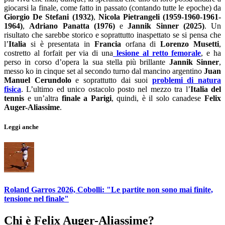
giocarsi la finale, come fatto in passato (contando tutte le epoche) da
Giorgio De Stefani (1932)
,
Nicola Pietrangeli (1959-1960-1961-
1964)
,
Adriano Panatta (1976)
e
Jannik Sinner (2025)
. Un
risultato che sarebbe storico e soprattutto inaspettato se si pensa che
l’
Italia
si è presentata in
Francia
orfana di
Lorenzo Musetti
,
costretto al forfait per via di una
lesione al retto femorale
, e ha
perso in corso d’opera la sua stella più brillante
Jannik Sinner
,
messo ko in cinque set al secondo turno dal mancino argentino
Juan
Manuel Cerundolo
e soprattutto dai suoi
problemi di natura
fisica
. L’ultimo ed unico ostacolo posto nel mezzo tra l’
Italia del
tennis
e un’altra
finale a Parigi
, quindi, è il solo canadese
Felix
Auger-Aliassime
.
Leggi anche
Roland Garros 2026, Cobolli: "Le partite non sono mai finite,
tensione nel finale"
Chi è Felix Auger-Aliassime?