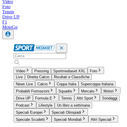
Video
Foto
Tennis
Drive UP
F1
MotoGp
Video
Pressing
Sportmediaset XXL
Foto
Live
Diretta Calcio
Risultati e Classifiche
News Live
Calcio
Coppa Italia
Supercoppa Italiana
Probabili Formazioni
Squadre
Mercato
Motori
Drive UP
Formula E
Tennis
Altri Sport
Sondaggi
Podcast
Lifestyle
Un libro a settimana
Speciali Europei
Speciali Olimpiadi
Speciale Scudetti
Speciali Mondiali
Altri Speciali