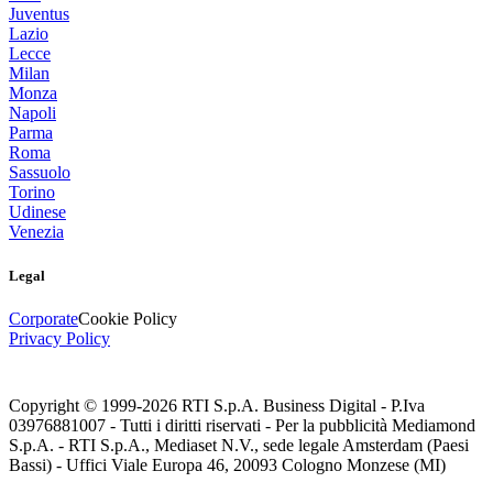
Juventus
Lazio
Lecce
Milan
Monza
Napoli
Parma
Roma
Sassuolo
Torino
Udinese
Venezia
Legal
Corporate
Cookie Policy
Privacy Policy
Copyright © 1999-
2026
RTI S.p.A. Business Digital - P.Iva
03976881007 - Tutti i diritti riservati - Per la pubblicità Mediamond
S.p.A. - RTI S.p.A., Mediaset N.V., sede legale Amsterdam (Paesi
Bassi) - Uffici Viale Europa 46, 20093 Cologno Monzese (MI)