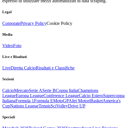
espresso di utilizzare mezzi automatizzati di data scraping.
Legal
Corporate
Privacy Policy
Cookie Policy
Media
Video
Foto
Live e Risultati
Live
Diretta Calcio
Risultati e Classifiche
Sezioni
Calcio
Mercato
Serie A
Serie B
Coppa Italia
Champions
League
Europa League
Conference League
Calcio Estero
Supercoppa
Italiana
Formula 1
Formula E
MotoGP
Altri Motori
Basket
America's
Cup
Nations League
Tennis
Sci
Volley
Drive UP
Speciali