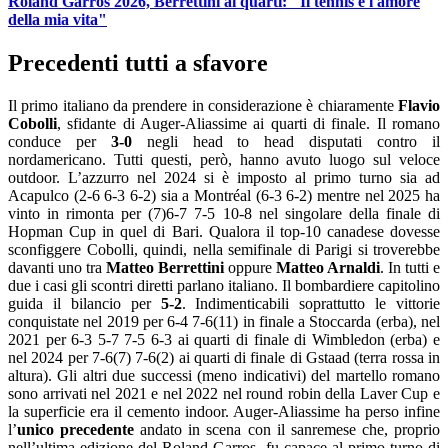
Roland Garros 2026, Berrettini ai quarti: "Il tennis è l'amore
della mia vita"
Precedenti tutti a sfavore
Il primo italiano da prendere in considerazione è chiaramente
Flavio
Cobolli
, sfidante di Auger-Aliassime ai quarti di finale. Il romano
conduce per
3-0
negli head to head disputati contro il
nordamericano. Tutti questi, però, hanno avuto luogo sul veloce
outdoor. L’azzurro nel 2024 si è imposto al primo turno sia ad
Acapulco (2-6 6-3 6-2) sia a Montréal (6-3 6-2) mentre nel 2025 ha
vinto in rimonta per (7)6-7 7-5 10-8 nel singolare della finale di
Hopman Cup in quel di Bari. Qualora il top-10 canadese dovesse
sconfiggere Cobolli, quindi, nella semifinale di Parigi si troverebbe
davanti uno tra
Matteo Berrettini
oppure
Matteo Arnaldi
. In tutti e
due i casi gli scontri diretti parlano italiano. Il bombardiere capitolino
guida il bilancio per
5-2
. Indimenticabili soprattutto le vittorie
conquistate nel 2019 per 6-4 7-6(11) in finale a Stoccarda (erba), nel
2021 per 6-3 5-7 7-5 6-3 ai quarti di finale di Wimbledon (erba) e
nel 2024 per 7-6(7) 7-6(2) ai quarti di finale di Gstaad (terra rossa in
altura). Gli altri due successi (meno indicativi) del martello romano
sono arrivati nel 2021 e nel 2022 nel round robin della Laver Cup e
la superficie era il cemento indoor. Auger-Aliassime ha perso infine
l’
unico precedente
andato in scena con il sanremese che, proprio
nell’ultima edizione del Roland Garros, fu capace al primo turno di