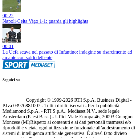
00:22
Napoli-Celta Vigo 1-1: guarda gli highlights
00:01
La Uefa scava nel passato di Infantino: indagine su risarcimento ad
amante con soldi dell'ente
Seguici su
Copyright © 1999-
2026
RTI S.p.A. Business Digital -
P.Iva 03976881007 - Tutti i diritti riservati - Per la pubblicità
Mediamond S.p.A. - RTI S.p.A., Mediaset N.V., sede legale
Amsterdam (Paesi Bassi) - Uffici Viale Europa 46, 20093 Cologno
Monzese (MI)
Rispetto ai contenuti e ai dati personali trasmessi e/o
riprodotti è vietata ogni utilizzazione funzionale all’addestramento di
sistemi di intelligenza artificiale generativa. È altresì fatto divieto