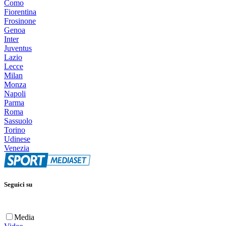
Como
Fiorentina
Frosinone
Genoa
Inter
Juventus
Lazio
Lecce
Milan
Monza
Napoli
Parma
Roma
Sassuolo
Torino
Udinese
Venezia
Seguici su
Media