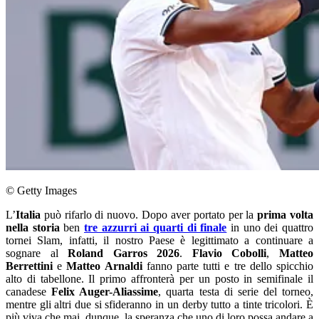
© Getty Images
L’
Italia
può rifarlo di nuovo. Dopo aver portato per la
prima volta
nella storia
ben
tre azzurri ai quarti di finale
in uno dei quattro
tornei Slam, infatti, il nostro Paese è legittimato a continuare a
sognare al
Roland Garros 2026
.
Flavio Cobolli
,
Matteo
Berrettini
e
Matteo Arnaldi
fanno parte tutti e tre dello spicchio
alto di tabellone. Il primo affronterà per un posto in semifinale il
canadese
Felix Auger-Aliassime
, quarta testa di serie del torneo,
mentre gli altri due si sfideranno in un derby tutto a tinte tricolori. È
più viva che mai, dunque, la speranza che uno di loro possa andare a