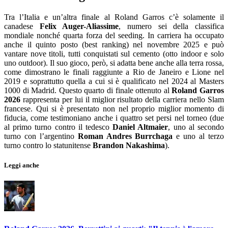
Tra l’Italia e un’altra finale al Roland Garros c’è solamente il
canadese
Felix Auger-Aliassime
, numero sei della classifica
mondiale nonché quarta forza del seeding. In carriera ha occupato
anche il quinto posto (best ranking) nel novembre 2025 e può
vantare nove titoli, tutti conquistati sul cemento (otto indoor e solo
uno outdoor). Il suo gioco, però, si adatta bene anche alla terra rossa,
come dimostrano le finali raggiunte a Rio de Janeiro e Lione nel
2019 e soprattutto quella a cui si è qualificato nel 2024 al Masters
1000 di Madrid. Questo quarto di finale ottenuto al
Roland Garros
2026
rappresenta per lui il miglior risultato della carriera nello Slam
francese. Qui si è presentato non nel proprio miglior momento di
fiducia, come testimoniano anche i quattro set persi nel torneo (due
al primo turno contro il tedesco
Daniel Altmaier
, uno al secondo
turno con l’argentino
Roman Andres Burrchaga
e uno al terzo
turno contro lo statunitense
Brandon Nakashima
).
Leggi anche