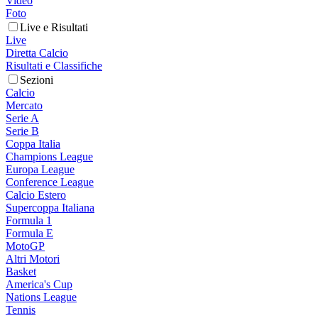
Video
Foto
Live e Risultati
Live
Diretta Calcio
Risultati e Classifiche
Sezioni
Calcio
Mercato
Serie A
Serie B
Coppa Italia
Champions League
Europa League
Conference League
Calcio Estero
Supercoppa Italiana
Formula 1
Formula E
MotoGP
Altri Motori
Basket
America's Cup
Nations League
Tennis