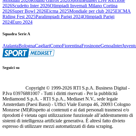
Mondiali 2026
Roland Garros 2026
Sportmediaset Live Riccione
2026
Scudetto Inter 2026
Olimpiadi Invernali Milano Cortina
2026
Super Bowl 2026
Eicma 2025
Mondiale per club 2025
EICMA
Riding Fest 2025
Paralimpiadi Parigi 2024
Olimpiadi Parigi
2024
Euro 2024
Squadra Serie A
Atalanta
Bologna
Cagliari
Como
Fiorentina
Frosinone
Genoa
Inter
Juvent
Seguici su
Copyright © 1999-
2026
RTI S.p.A. Business Digital -
P.Iva 03976881007 - Tutti i diritti riservati - Per la pubblicità
Mediamond S.p.A. - RTI S.p.A., Mediaset N.V., sede legale
Amsterdam (Paesi Bassi) - Uffici Viale Europa 46, 20093 Cologno
Monzese (MI)
Rispetto ai contenuti e ai dati personali trasmessi e/o
riprodotti è vietata ogni utilizzazione funzionale all’addestramento di
sistemi di intelligenza artificiale generativa. È altresì fatto divieto
espresso di utilizzare mezzi automatizzati di data scraping.