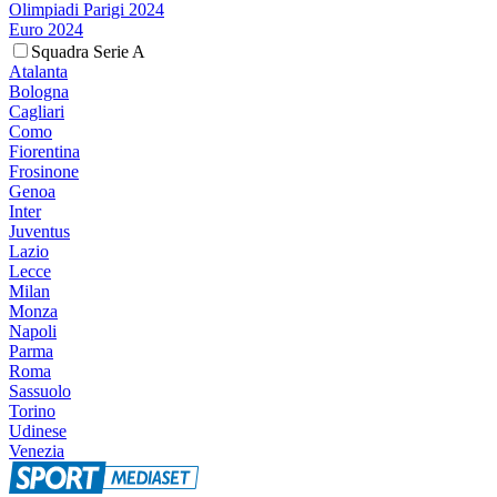
Olimpiadi Parigi 2024
Euro 2024
Squadra Serie A
Atalanta
Bologna
Cagliari
Como
Fiorentina
Frosinone
Genoa
Inter
Juventus
Lazio
Lecce
Milan
Monza
Napoli
Parma
Roma
Sassuolo
Torino
Udinese
Venezia