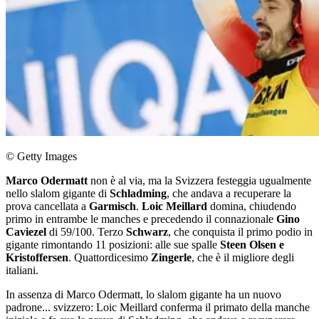
© Getty Images
Marco Odermatt
non è al via, ma la Svizzera festeggia ugualmente
nello slalom gigante di
Schladming
, che andava a recuperare la
prova cancellata a
Garmisch
.
Loic Meillard
domina, chiudendo
primo in entrambe le manches e precedendo il connazionale
Gino
Caviezel
di 59/100. Terzo
Schwarz
, che conquista il primo podio in
gigante rimontando 11 posizioni: alle sue spalle
Steen Olsen e
Kristoffersen
. Quattordicesimo
Zingerle
, che è il migliore degli
italiani.
In assenza di Marco Odermatt, lo slalom gigante ha un nuovo
padrone... svizzero: Loic Meillard conferma il primato della manche