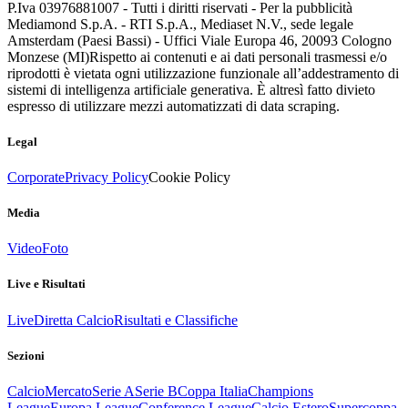
P.Iva 03976881007 - Tutti i diritti riservati - Per la pubblicità
Mediamond S.p.A. - RTI S.p.A., Mediaset N.V., sede legale
Amsterdam (Paesi Bassi) - Uffici Viale Europa 46, 20093 Cologno
Monzese (MI)
Rispetto ai contenuti e ai dati personali trasmessi e/o
riprodotti è vietata ogni utilizzazione funzionale all’addestramento di
sistemi di intelligenza artificiale generativa. È altresì fatto divieto
espresso di utilizzare mezzi automatizzati di data scraping.
Legal
Corporate
Privacy Policy
Cookie Policy
Media
Video
Foto
Live e Risultati
Live
Diretta Calcio
Risultati e Classifiche
Sezioni
Calcio
Mercato
Serie A
Serie B
Coppa Italia
Champions
League
Europa League
Conference League
Calcio Estero
Supercoppa