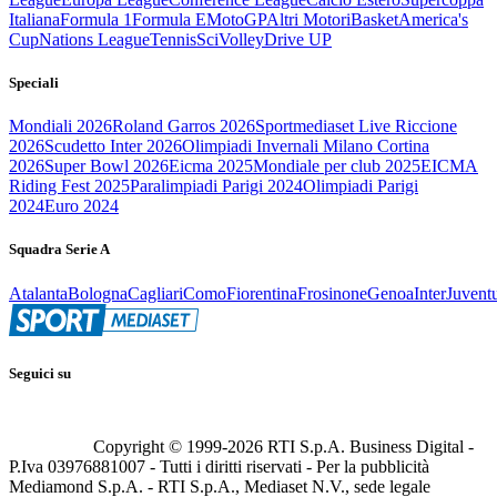
Italiana
Formula 1
Formula E
MotoGP
Altri Motori
Basket
America's
Cup
Nations League
Tennis
Sci
Volley
Drive UP
Speciali
Mondiali 2026
Roland Garros 2026
Sportmediaset Live Riccione
2026
Scudetto Inter 2026
Olimpiadi Invernali Milano Cortina
2026
Super Bowl 2026
Eicma 2025
Mondiale per club 2025
EICMA
Riding Fest 2025
Paralimpiadi Parigi 2024
Olimpiadi Parigi
2024
Euro 2024
Squadra Serie A
Atalanta
Bologna
Cagliari
Como
Fiorentina
Frosinone
Genoa
Inter
Juvent
Seguici su
Copyright © 1999-
2026
RTI S.p.A. Business Digital -
P.Iva 03976881007 - Tutti i diritti riservati - Per la pubblicità
Mediamond S.p.A. - RTI S.p.A., Mediaset N.V., sede legale