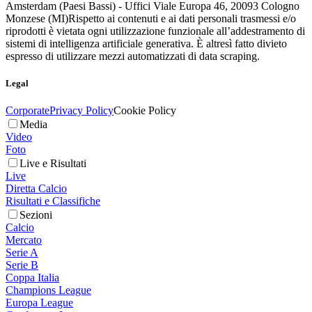
Amsterdam (Paesi Bassi) - Uffici Viale Europa 46, 20093 Cologno
Monzese (MI)
Rispetto ai contenuti e ai dati personali trasmessi e/o
riprodotti è vietata ogni utilizzazione funzionale all’addestramento di
sistemi di intelligenza artificiale generativa. È altresì fatto divieto
espresso di utilizzare mezzi automatizzati di data scraping.
Legal
Corporate
Privacy Policy
Cookie Policy
Media
Video
Foto
Live e Risultati
Live
Diretta Calcio
Risultati e Classifiche
Sezioni
Calcio
Mercato
Serie A
Serie B
Coppa Italia
Champions League
Europa League