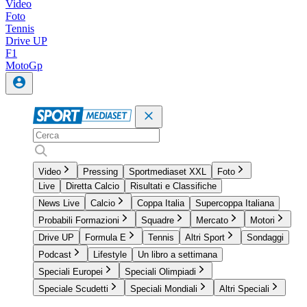
Video
Foto
Tennis
Drive UP
F1
MotoGp
Video
Pressing
Sportmediaset XXL
Foto
Live
Diretta Calcio
Risultati e Classifiche
News Live
Calcio
Coppa Italia
Supercoppa Italiana
Probabili Formazioni
Squadre
Mercato
Motori
Drive UP
Formula E
Tennis
Altri Sport
Sondaggi
Podcast
Lifestyle
Un libro a settimana
Speciali Europei
Speciali Olimpiadi
Speciale Scudetti
Speciali Mondiali
Altri Speciali