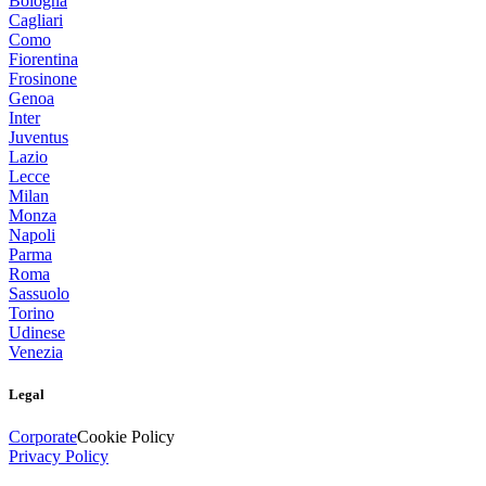
Bologna
Cagliari
Como
Fiorentina
Frosinone
Genoa
Inter
Juventus
Lazio
Lecce
Milan
Monza
Napoli
Parma
Roma
Sassuolo
Torino
Udinese
Venezia
Legal
Corporate
Cookie Policy
Privacy Policy