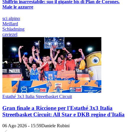
Shiffrin inarrestabile: suo il gigante bis di Plan de Corones.
Male le azzurre
sci alpino
Meillard
Schladming
caviezel
Estathé 3x3 Italia Streetbasket Circuit
Gran finale a Riccione per l'Estathé 3x3 Italia
Streetbasket Circuit: All Star e DKB regine d'Italia
06 Ago 2026 - 15:59
Daniele Rubini