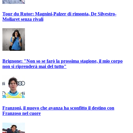
Tour du Rutor: Magnini-Palzer di rimonta, De Silvestro-
Mollaret senza rivali
Brignone: "Non so se farò la prossima stagione, il mio corpo
non si riprenderà mai del tutto"
Franzoni, il nuovo che avanza ha sconfitto il destino con
Franzoso nel cuore