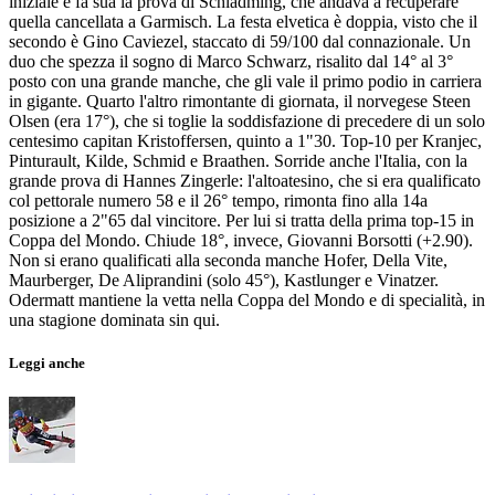
iniziale e fa sua la prova di Schladming, che andava a recuperare
quella cancellata a Garmisch. La festa elvetica è doppia, visto che il
secondo è Gino Caviezel, staccato di 59/100 dal connazionale. Un
duo che spezza il sogno di Marco Schwarz, risalito dal 14° al 3°
posto con una grande manche, che gli vale il primo podio in carriera
in gigante. Quarto l'altro rimontante di giornata, il norvegese Steen
Olsen (era 17°), che si toglie la soddisfazione di precedere di un solo
centesimo capitan Kristoffersen, quinto a 1"30. Top-10 per Kranjec,
Pinturault, Kilde, Schmid e Braathen. Sorride anche l'Italia, con la
grande prova di Hannes Zingerle: l'altoatesino, che si era qualificato
col pettorale numero 58 e il 26° tempo, rimonta fino alla 14a
posizione a 2"65 dal vincitore. Per lui si tratta della prima top-15 in
Coppa del Mondo. Chiude 18°, invece, Giovanni Borsotti (+2.90).
Non si erano qualificati alla seconda manche Hofer, Della Vite,
Maurberger, De Aliprandini (solo 45°), Kastlunger e Vinatzer.
Odermatt mantiene la vetta nella Coppa del Mondo e di specialità, in
una stagione dominata sin qui.
Leggi anche