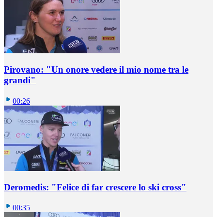
Pirovano: "Un onore vedere il mio nome tra le
grandi"
00:26
Deromedis: "Felice di far crescere lo ski cross"
00:35