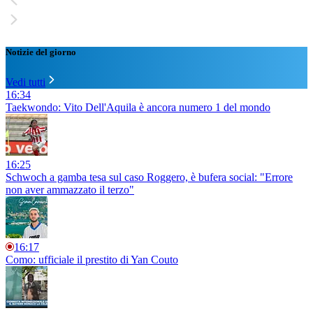
Notizie del giorno
Vedi tutti
16:34
Taekwondo: Vito Dell'Aquila è ancora numero 1 del mondo
16:25
Schwoch a gamba tesa sul caso Roggero, è bufera social: "Errore
non aver ammazzato il terzo"
16:17
Como: ufficiale il prestito di Yan Couto