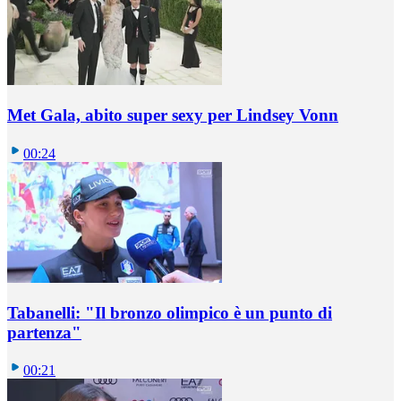
Met Gala, abito super sexy per Lindsey Vonn
00:24
Tabanelli: "Il bronzo olimpico è un punto di
partenza"
00:21