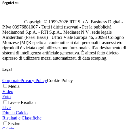
Seguici su
Copyright © 1999-
2026
RTI S.p.A. Business Digital -
P.Iva 03976881007 - Tutti i diritti riservati - Per la pubblicità
Mediamond S.p.A. - RTI S.p.A., Mediaset N.V., sede legale
Amsterdam (Paesi Bassi) - Uffici Viale Europa 46, 20093 Cologno
Monzese (MI)
Rispetto ai contenuti e ai dati personali trasmessi e/o
riprodotti è vietata ogni utilizzazione funzionale all’addestramento di
sistemi di intelligenza artificiale generativa. È altresì fatto divieto
espresso di utilizzare mezzi automatizzati di data scraping.
Legal
Corporate
Privacy Policy
Cookie Policy
Media
Video
Foto
Live e Risultati
Live
Diretta Calcio
Risultati e Classifiche
Sezioni
Calcio