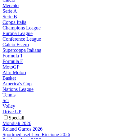
Mercato
Serie A
Serie B
Coppa Italia
Champions League
Europa League
Conference League
Calcio Estero
Supercoppa Italiana
Formula 1
Formula E
MotoGP
Altri Motori
Basket
America's Cup
Nations League
Tennis
Sci
Volley
Drive UP
Speciali
Mondiali 2026
Roland Garros 2026
Sportmediaset Live Riccione 2026