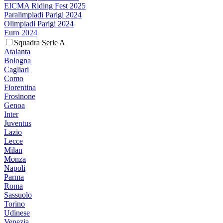
EICMA Riding Fest 2025
Paralimpiadi Parigi 2024
Olimpiadi Parigi 2024
Euro 2024
Squadra Serie A
Atalanta
Bologna
Cagliari
Como
Fiorentina
Frosinone
Genoa
Inter
Juventus
Lazio
Lecce
Milan
Monza
Napoli
Parma
Roma
Sassuolo
Torino
Udinese
Venezia