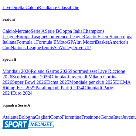
Live
Diretta Calcio
Risultati e Classifiche
Sezioni
Calcio
Mercato
Serie A
Serie B
Coppa Italia
Champions
League
Europa League
Conference League
Calcio Estero
Supercoppa
Italiana
Formula 1
Formula E
MotoGP
Altri Motori
Basket
America's
Cup
Nations League
Tennis
Sci
Volley
Drive UP
Speciali
Mondiali 2026
Roland Garros 2026
Sportmediaset Live Riccione
2026
Scudetto Inter 2026
Olimpiadi Invernali Milano Cortina
2026
Super Bowl 2026
Eicma 2025
Mondiale per club 2025
EICMA
Riding Fest 2025
Paralimpiadi Parigi 2024
Olimpiadi Parigi
2024
Euro 2024
Squadra Serie A
Atalanta
Bologna
Cagliari
Como
Fiorentina
Frosinone
Genoa
Inter
Juvent