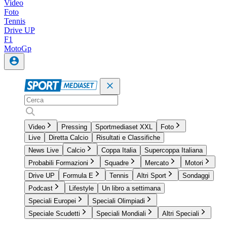
Video
Foto
Tennis
Drive UP
F1
MotoGp
Video
Pressing
Sportmediaset XXL
Foto
Live
Diretta Calcio
Risultati e Classifiche
News Live
Calcio
Coppa Italia
Supercoppa Italiana
Probabili Formazioni
Squadre
Mercato
Motori
Drive UP
Formula E
Tennis
Altri Sport
Sondaggi
Podcast
Lifestyle
Un libro a settimana
Speciali Europei
Speciali Olimpiadi
Speciale Scudetti
Speciali Mondiali
Altri Speciali