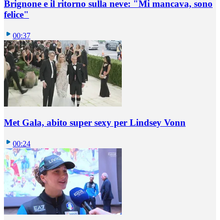
Brignone e il ritorno sulla neve: "Mi mancava, sono
felice"
00:37
Met Gala, abito super sexy per Lindsey Vonn
00:24