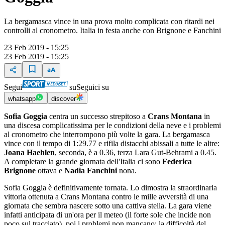
La bergamasca vince in una prova molto complicata con ritardi nei
controlli al cronometro. Italia in festa anche con Brignone e Fanchini
23 Feb 2019 - 15:25
23 Feb 2019 - 15:25
Segui
su
Seguici su
whatsapp
discover
Sofia Goggia
centra un successo strepitoso a
Crans Montana
in
una discesa complicatissima per le condizioni della neve e i problemi
al cronometro che interrompono più volte la gara. La bergamasca
vince con il tempo di 1:29.77 e rifila distacchi abissali a tutte le altre:
Joana Haehlen
, seconda, è a 0.36, terza Lara Gut-Behrami a 0.45.
A completare la grande giornata dell'Italia ci sono
Federica
Brignone
ottava e
Nadia Fanchini
nona.
Sofia Goggia è definitivamente tornata. Lo dimostra la straordinaria
vittoria ottenuta a Crans Montana contro le mille avversità di una
giornata che sembra nascere sotto una cattiva stella. La gara viene
infatti anticipata di un'ora per il meteo (il forte sole che incide non
poco sul tracciato), poi i problemi non mancano: la difficoltà del