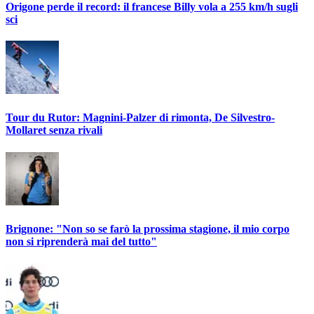
Origone perde il record: il francese Billy vola a 255 km/h sugli
sci
Tour du Rutor: Magnini-Palzer di rimonta, De Silvestro-
Mollaret senza rivali
Brignone: "Non so se farò la prossima stagione, il mio corpo
non si riprenderà mai del tutto"