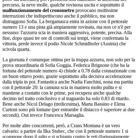
percorso, la neve molle, qualche rovinosa uscita e soprattutto il
malfunzionamento del cronometro
provocano moltissime
interruzioni che indispettiscono anche il pubblico, ma non
distraggono Sofia. La bergamasca entra in azione con il pettorale
numero 13 e una pista già ampiamente rovinata, ma non ce n'è per
nessuno: l'azzurra scia in maniera aggressiva, potente, precisa. Alla
fine, dopo quasi tre ore di controlli sui tempi, viene confermata la
vittoria, perde invece il podio Nicole Schmidhofer (Austria) che
scivola quarta.
La giornata è comunque ottima per la truppa azzurra, non solo per la
prova straordinaria di Sofia Goggia. Federica Brignone (che ha la
fortuna del pettorale numero 4) chiude a 0.78 dalla connazionale con
un buon ottavo posto, grazie soprattutto alla decisiva accelerazione
dalla tripla in poi. Fantastica anche Nadia Fanchini, nona ma partita
con il pettorale 20: la camuna scia in maniera molto pulita e si
mantiene a contatto con le prime, poi recupera anche qualche
decimo nel tratto conclusivo e al traguardo ha solo 0.83 di ritardo.
Bene anche Nicol Delago (tredicesima), Marta Bassino e Elena
Curtoni sono più lontane (per entrambe il distacco è superiore ai due
secondi). Out invece Francesca Marsaglia.
Per molte altre concorrenti, però, a Crans Montana è un vero
calvario: a partire da Ilka Stuhec, che con il pettorale numero 1 si
scompone dopo il salto e si schianta contro le reti (fortunatamente