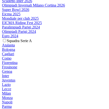
Scudetto Inter 2026
Olimpiadi Invernali Milano Cortina 2026
Super Bowl 2026
Eicma 2025
Mondiale per club 2025
EICMA Riding Fest 2025
Paralimpiadi Parigi 2024
Olimpiadi Parigi 2024
Euro 2024
Squadra Serie A
Atalanta
Bologna
Cagliari
Como
Fiorentina
Frosinone
Genoa
Inter
Juventus
Lazio
Lecce
Milan
Monza
Napoli
Parma