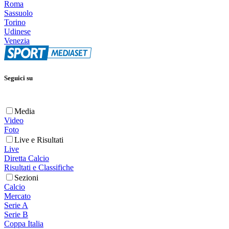
Roma
Sassuolo
Torino
Udinese
Venezia
Seguici su
Media
Video
Foto
Live e Risultati
Live
Diretta Calcio
Risultati e Classifiche
Sezioni
Calcio
Mercato
Serie A
Serie B
Coppa Italia