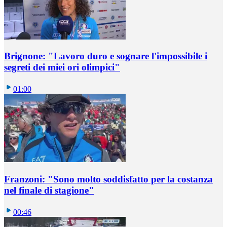
Brignone: "Lavoro duro e sognare l'impossibile i
segreti dei miei ori olimpici"
01:00
Franzoni: "Sono molto soddisfatto per la costanza
nel finale di stagione"
00:46