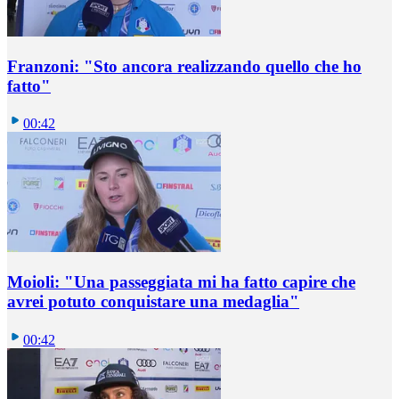
Franzoni: "Sto ancora realizzando quello che ho
fatto"
00:42
Moioli: "Una passeggiata mi ha fatto capire che
avrei potuto conquistare una medaglia"
00:42