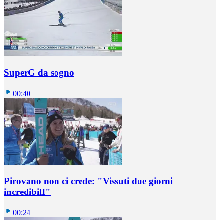
SuperG da sogno
00:40
Pirovano non ci crede: "Vissuti due giorni
incredibilI"
00:24