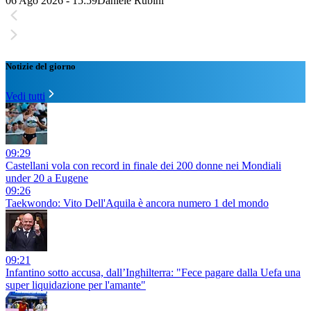
06 Ago 2026 - 15:59
Daniele Rubini
Notizie del giorno
Vedi tutti
09:29
Castellani vola con record in finale dei 200 donne nei Mondiali
under 20 a Eugene
09:26
Taekwondo: Vito Dell'Aquila è ancora numero 1 del mondo
09:21
Infantino sotto accusa, dall’Inghilterra: "Fece pagare dalla Uefa una
super liquidazione per l'amante"