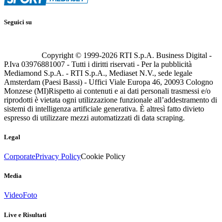
Seguici su
Copyright © 1999-
2026
RTI S.p.A. Business Digital -
P.Iva 03976881007 - Tutti i diritti riservati - Per la pubblicità
Mediamond S.p.A. - RTI S.p.A., Mediaset N.V., sede legale
Amsterdam (Paesi Bassi) - Uffici Viale Europa 46, 20093 Cologno
Monzese (MI)
Rispetto ai contenuti e ai dati personali trasmessi e/o
riprodotti è vietata ogni utilizzazione funzionale all’addestramento di
sistemi di intelligenza artificiale generativa. È altresì fatto divieto
espresso di utilizzare mezzi automatizzati di data scraping.
Legal
Corporate
Privacy Policy
Cookie Policy
Media
Video
Foto
Live e Risultati