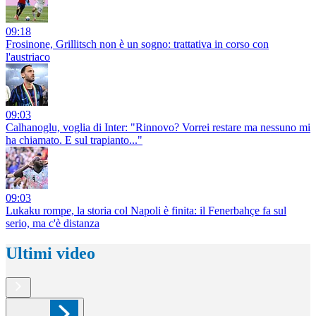
09:18
Frosinone, Grillitsch non è un sogno: trattativa in corso con
l'austriaco
09:03
Calhanoglu, voglia di Inter: "Rinnovo? Vorrei restare ma nessuno mi
ha chiamato. E sul trapianto..."
09:03
Lukaku rompe, la storia col Napoli è finita: il Fenerbahçe fa sul
serio, ma c'è distanza
Ultimi video