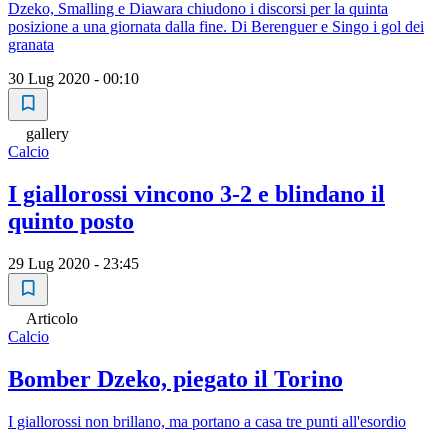
Dzeko, Smalling e Diawara chiudono i discorsi per la quinta
posizione a una giornata dalla fine. Di Berenguer e Singo i gol dei
granata
30 Lug 2020 - 00:10
gallery
Calcio
I giallorossi vincono 3-2 e blindano il
quinto posto
29 Lug 2020 - 23:45
Articolo
Calcio
Bomber Dzeko, piegato il Torino
I giallorossi non brillano, ma portano a casa tre punti all'esordio