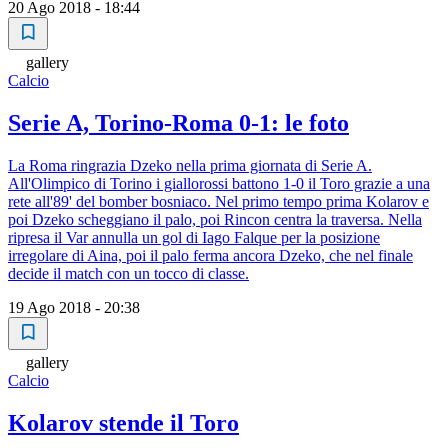
20 Ago 2018 - 18:44
gallery
Calcio
Serie A, Torino-Roma 0-1: le foto
La Roma ringrazia Dzeko nella prima giornata di Serie A.
All'Olimpico di Torino i giallorossi battono 1-0 il Toro grazie a una
rete all'89' del bomber bosniaco. Nel primo tempo prima Kolarov e
poi Dzeko scheggiano il palo, poi Rincon centra la traversa. Nella
ripresa il Var annulla un gol di Iago Falque per la posizione
irregolare di Aina, poi il palo ferma ancora Dzeko, che nel finale
decide il match con un tocco di classe.
19 Ago 2018 - 20:38
gallery
Calcio
Kolarov stende il Toro