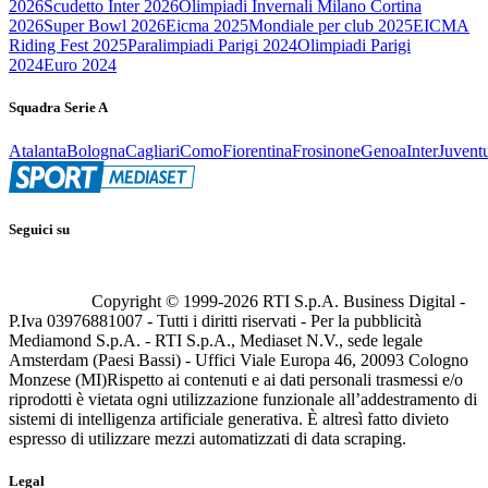
2026
Scudetto Inter 2026
Olimpiadi Invernali Milano Cortina
2026
Super Bowl 2026
Eicma 2025
Mondiale per club 2025
EICMA
Riding Fest 2025
Paralimpiadi Parigi 2024
Olimpiadi Parigi
2024
Euro 2024
Squadra Serie A
Atalanta
Bologna
Cagliari
Como
Fiorentina
Frosinone
Genoa
Inter
Juvent
Seguici su
Copyright © 1999-
2026
RTI S.p.A. Business Digital -
P.Iva 03976881007 - Tutti i diritti riservati - Per la pubblicità
Mediamond S.p.A. - RTI S.p.A., Mediaset N.V., sede legale
Amsterdam (Paesi Bassi) - Uffici Viale Europa 46, 20093 Cologno
Monzese (MI)
Rispetto ai contenuti e ai dati personali trasmessi e/o
riprodotti è vietata ogni utilizzazione funzionale all’addestramento di
sistemi di intelligenza artificiale generativa. È altresì fatto divieto
espresso di utilizzare mezzi automatizzati di data scraping.
Legal