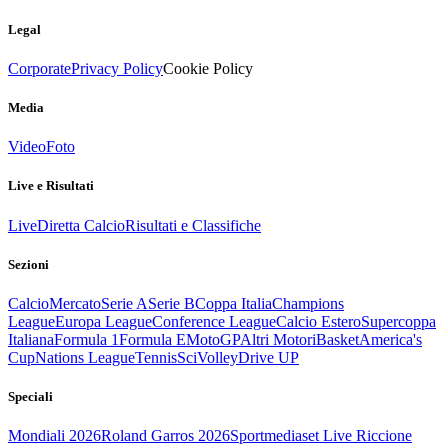
Legal
Corporate
Privacy Policy
Cookie Policy
Media
Video
Foto
Live e Risultati
Live
Diretta Calcio
Risultati e Classifiche
Sezioni
Calcio
Mercato
Serie A
Serie B
Coppa Italia
Champions
League
Europa League
Conference League
Calcio Estero
Supercoppa
Italiana
Formula 1
Formula E
MotoGP
Altri Motori
Basket
America's
Cup
Nations League
Tennis
Sci
Volley
Drive UP
Speciali
Mondiali 2026
Roland Garros 2026
Sportmediaset Live Riccione