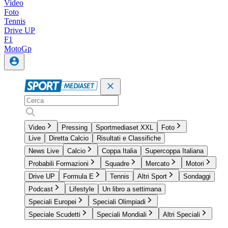
Video
Foto
Tennis
Drive UP
F1
MotoGp
Video
Pressing
Sportmediaset XXL
Foto
Live
Diretta Calcio
Risultati e Classifiche
News Live
Calcio
Coppa Italia
Supercoppa Italiana
Probabili Formazioni
Squadre
Mercato
Motori
Drive UP
Formula E
Tennis
Altri Sport
Sondaggi
Podcast
Lifestyle
Un libro a settimana
Speciali Europei
Speciali Olimpiadi
Speciale Scudetti
Speciali Mondiali
Altri Speciali