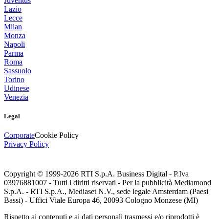
Juventus
Lazio
Lecce
Milan
Monza
Napoli
Parma
Roma
Sassuolo
Torino
Udinese
Venezia
Legal
Corporate
Cookie Policy
Privacy Policy
Copyright © 1999-
2026
RTI S.p.A. Business Digital - P.Iva
03976881007 - Tutti i diritti riservati - Per la pubblicità Mediamond
S.p.A. - RTI S.p.A., Mediaset N.V., sede legale Amsterdam (Paesi
Bassi) - Uffici Viale Europa 46, 20093 Cologno Monzese (MI)
Rispetto ai contenuti e ai dati personali trasmessi e/o riprodotti è