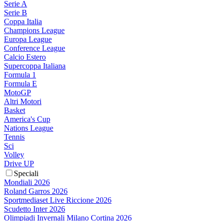
Serie A
Serie B
Coppa Italia
Champions League
Europa League
Conference League
Calcio Estero
Supercoppa Italiana
Formula 1
Formula E
MotoGP
Altri Motori
Basket
America's Cup
Nations League
Tennis
Sci
Volley
Drive UP
Speciali
Mondiali 2026
Roland Garros 2026
Sportmediaset Live Riccione 2026
Scudetto Inter 2026
Olimpiadi Invernali Milano Cortina 2026