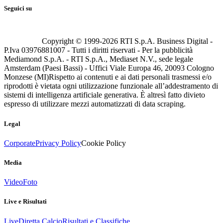
Seguici su
Copyright © 1999-
2026
RTI S.p.A. Business Digital -
P.Iva 03976881007 - Tutti i diritti riservati - Per la pubblicità
Mediamond S.p.A. - RTI S.p.A., Mediaset N.V., sede legale
Amsterdam (Paesi Bassi) - Uffici Viale Europa 46, 20093 Cologno
Monzese (MI)
Rispetto ai contenuti e ai dati personali trasmessi e/o
riprodotti è vietata ogni utilizzazione funzionale all’addestramento di
sistemi di intelligenza artificiale generativa. È altresì fatto divieto
espresso di utilizzare mezzi automatizzati di data scraping.
Legal
Corporate
Privacy Policy
Cookie Policy
Media
Video
Foto
Live e Risultati
Live
Diretta Calcio
Risultati e Classifiche