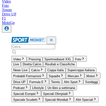
Video
Foto
Tennis
Drive UP
F1
MotoGp
Video
Pressing
Sportmediaset XXL
Foto
Live
Diretta Calcio
Risultati e Classifiche
News Live
Calcio
Coppa Italia
Supercoppa Italiana
Probabili Formazioni
Squadre
Mercato
Motori
Drive UP
Formula E
Tennis
Altri Sport
Sondaggi
Podcast
Lifestyle
Un libro a settimana
Speciali Europei
Speciali Olimpiadi
Speciale Scudetti
Speciali Mondiali
Altri Speciali