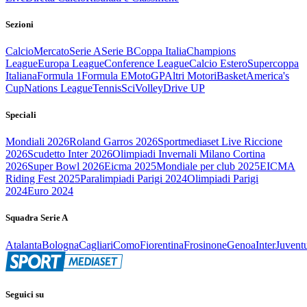
Sezioni
Calcio
Mercato
Serie A
Serie B
Coppa Italia
Champions
League
Europa League
Conference League
Calcio Estero
Supercoppa
Italiana
Formula 1
Formula E
MotoGP
Altri Motori
Basket
America's
Cup
Nations League
Tennis
Sci
Volley
Drive UP
Speciali
Mondiali 2026
Roland Garros 2026
Sportmediaset Live Riccione
2026
Scudetto Inter 2026
Olimpiadi Invernali Milano Cortina
2026
Super Bowl 2026
Eicma 2025
Mondiale per club 2025
EICMA
Riding Fest 2025
Paralimpiadi Parigi 2024
Olimpiadi Parigi
2024
Euro 2024
Squadra Serie A
Atalanta
Bologna
Cagliari
Como
Fiorentina
Frosinone
Genoa
Inter
Juvent
Seguici su