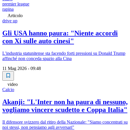
premier league
rapina
Articolo
drive up
Gli USA hanno paura: "Niente accordi
con Xi sulle auto cinesi"
L'industria statunitense sta facendo forti pressioni su Donald Trump
affinché non conceda spazio alla Cina
11 Mag 2026 - 09:48
video
Calcio
Akanji: "L'Inter non ha paura di nessuno,
vogliamo vincere scudetto e Coppa Italia"
Il difensore svizzero dal ritiro della Nazionale: "Siamo concentrati su
noi stessi, non pensiamo agli avversari"