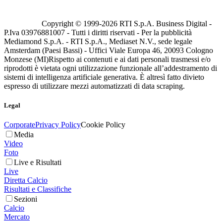
Copyright © 1999-
2026
RTI S.p.A. Business Digital -
P.Iva 03976881007 - Tutti i diritti riservati - Per la pubblicità
Mediamond S.p.A. - RTI S.p.A., Mediaset N.V., sede legale
Amsterdam (Paesi Bassi) - Uffici Viale Europa 46, 20093 Cologno
Monzese (MI)
Rispetto ai contenuti e ai dati personali trasmessi e/o
riprodotti è vietata ogni utilizzazione funzionale all’addestramento di
sistemi di intelligenza artificiale generativa. È altresì fatto divieto
espresso di utilizzare mezzi automatizzati di data scraping.
Legal
Corporate
Privacy Policy
Cookie Policy
Media
Video
Foto
Live e Risultati
Live
Diretta Calcio
Risultati e Classifiche
Sezioni
Calcio
Mercato