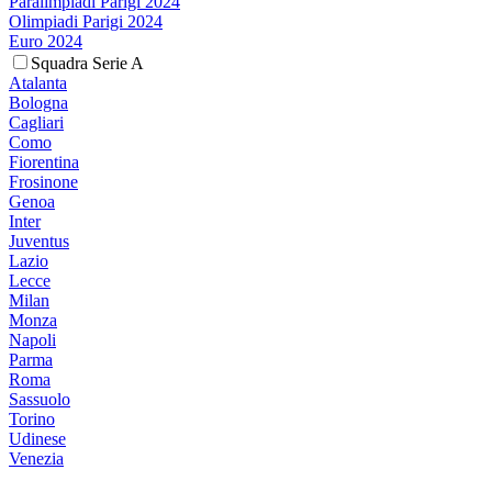
Paralimpiadi Parigi 2024
Olimpiadi Parigi 2024
Euro 2024
Squadra Serie A
Atalanta
Bologna
Cagliari
Como
Fiorentina
Frosinone
Genoa
Inter
Juventus
Lazio
Lecce
Milan
Monza
Napoli
Parma
Roma
Sassuolo
Torino
Udinese
Venezia