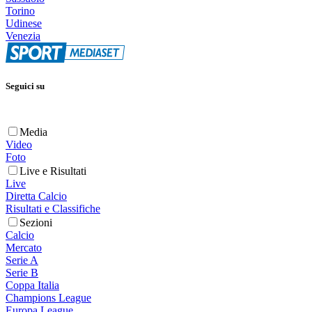
Torino
Udinese
Venezia
Seguici su
Media
Video
Foto
Live e Risultati
Live
Diretta Calcio
Risultati e Classifiche
Sezioni
Calcio
Mercato
Serie A
Serie B
Coppa Italia
Champions League
Europa League