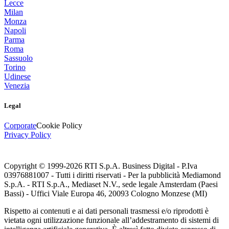
Lecce
Milan
Monza
Napoli
Parma
Roma
Sassuolo
Torino
Udinese
Venezia
Legal
Corporate
Cookie Policy
Privacy Policy
Copyright © 1999-
2026
RTI S.p.A. Business Digital - P.Iva
03976881007 - Tutti i diritti riservati - Per la pubblicità Mediamond
S.p.A. - RTI S.p.A., Mediaset N.V., sede legale Amsterdam (Paesi
Bassi) - Uffici Viale Europa 46, 20093 Cologno Monzese (MI)
Rispetto ai contenuti e ai dati personali trasmessi e/o riprodotti è
vietata ogni utilizzazione funzionale all’addestramento di sistemi di