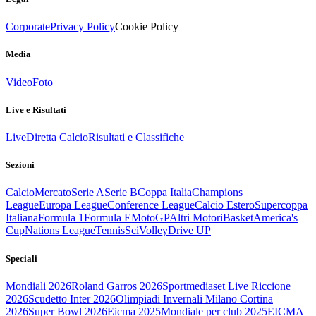
Corporate
Privacy Policy
Cookie Policy
Media
Video
Foto
Live e Risultati
Live
Diretta Calcio
Risultati e Classifiche
Sezioni
Calcio
Mercato
Serie A
Serie B
Coppa Italia
Champions
League
Europa League
Conference League
Calcio Estero
Supercoppa
Italiana
Formula 1
Formula E
MotoGP
Altri Motori
Basket
America's
Cup
Nations League
Tennis
Sci
Volley
Drive UP
Speciali
Mondiali 2026
Roland Garros 2026
Sportmediaset Live Riccione
2026
Scudetto Inter 2026
Olimpiadi Invernali Milano Cortina
2026
Super Bowl 2026
Eicma 2025
Mondiale per club 2025
EICMA