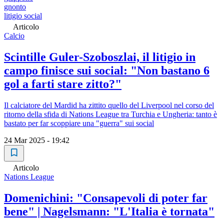
gnonto
litigio social
Articolo
Calcio
Scintille Guler-Szoboszlai, il litigio in
campo finisce sui social: "Non bastano 6
gol a farti stare zitto?"
Il calciatore del Mardid ha zittito quello del Liverpool nel corso del
ritorno della sfida di Nations League tra Turchia e Ungheria: tanto è
bastato per far scoppiare una "guerra" sui social
24 Mar 2025 - 19:42
Articolo
Nations League
Domenichini: "Consapevoli di poter far
bene" | Nagelsmann: "L'Italia è tornata"