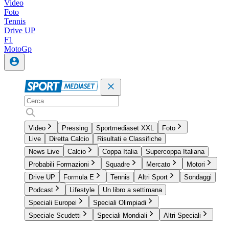
Video
Foto
Tennis
Drive UP
F1
MotoGp
Video
Pressing
Sportmediaset XXL
Foto
Live
Diretta Calcio
Risultati e Classifiche
News Live
Calcio
Coppa Italia
Supercoppa Italiana
Probabili Formazioni
Squadre
Mercato
Motori
Drive UP
Formula E
Tennis
Altri Sport
Sondaggi
Podcast
Lifestyle
Un libro a settimana
Speciali Europei
Speciali Olimpiadi
Speciale Scudetti
Speciali Mondiali
Altri Speciali