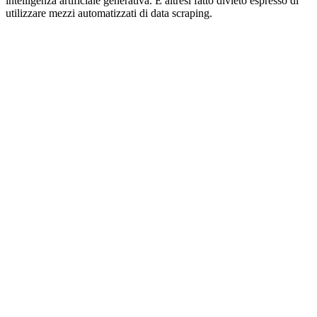
intelligenza artificiale generativa. È altresì fatto divieto espresso di
utilizzare mezzi automatizzati di data scraping.