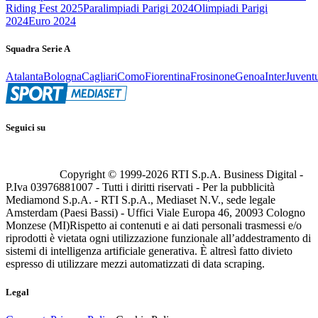
Riding Fest 2025
Paralimpiadi Parigi 2024
Olimpiadi Parigi
2024
Euro 2024
Squadra Serie A
Atalanta
Bologna
Cagliari
Como
Fiorentina
Frosinone
Genoa
Inter
Juvent
Seguici su
Copyright © 1999-
2026
RTI S.p.A. Business Digital -
P.Iva 03976881007 - Tutti i diritti riservati - Per la pubblicità
Mediamond S.p.A. - RTI S.p.A., Mediaset N.V., sede legale
Amsterdam (Paesi Bassi) - Uffici Viale Europa 46, 20093 Cologno
Monzese (MI)
Rispetto ai contenuti e ai dati personali trasmessi e/o
riprodotti è vietata ogni utilizzazione funzionale all’addestramento di
sistemi di intelligenza artificiale generativa. È altresì fatto divieto
espresso di utilizzare mezzi automatizzati di data scraping.
Legal