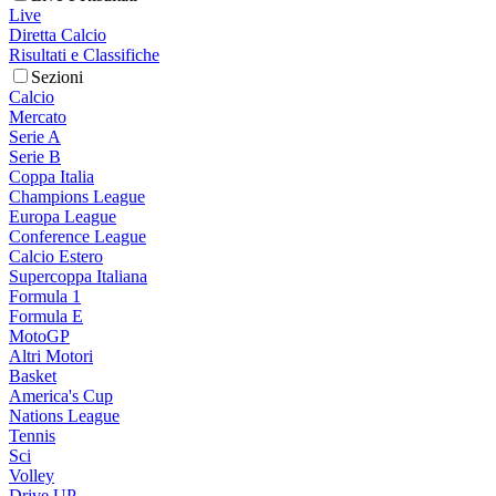
Live
Diretta Calcio
Risultati e Classifiche
Sezioni
Calcio
Mercato
Serie A
Serie B
Coppa Italia
Champions League
Europa League
Conference League
Calcio Estero
Supercoppa Italiana
Formula 1
Formula E
MotoGP
Altri Motori
Basket
America's Cup
Nations League
Tennis
Sci
Volley
Drive UP