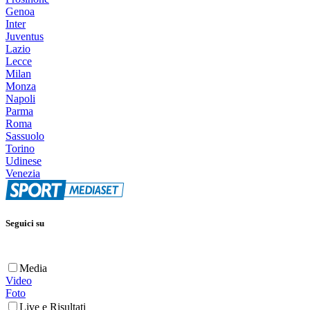
Genoa
Inter
Juventus
Lazio
Lecce
Milan
Monza
Napoli
Parma
Roma
Sassuolo
Torino
Udinese
Venezia
Seguici su
Media
Video
Foto
Live e Risultati