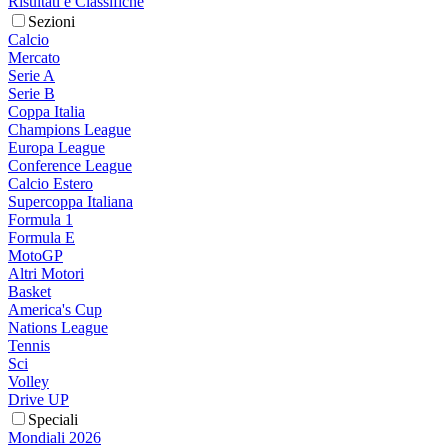
Risultati e Classifiche
Sezioni
Calcio
Mercato
Serie A
Serie B
Coppa Italia
Champions League
Europa League
Conference League
Calcio Estero
Supercoppa Italiana
Formula 1
Formula E
MotoGP
Altri Motori
Basket
America's Cup
Nations League
Tennis
Sci
Volley
Drive UP
Speciali
Mondiali 2026