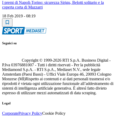
I premi di Napoli-Torino: sicurezza Sirigu, Belotti solitario e la
coperta corta di Mazzarri
18 Feb 2019 - 08:19
Seguici su
Copyright © 1999-
2026
RTI S.p.A. Business Digital -
P.Iva 03976881007 - Tutti i diritti riservati - Per la pubblicità
Mediamond S.p.A. - RTI S.p.A., Mediaset N.V., sede legale
Amsterdam (Paesi Bassi) - Uffici Viale Europa 46, 20093 Cologno
Monzese (MI)
Rispetto ai contenuti e ai dati personali trasmessi e/o
riprodotti è vietata ogni utilizzazione funzionale all’addestramento di
sistemi di intelligenza artificiale generativa. È altresì fatto divieto
espresso di utilizzare mezzi automatizzati di data scraping.
Legal
Corporate
Privacy Policy
Cookie Policy