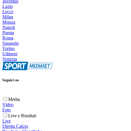
Juventus
Lazio
Lecce
Milan
Monza
Napoli
Parma
Roma
Sassuolo
Torino
Udinese
Venezia
Seguici su
Media
Video
Foto
Live e Risultati
Live
Diretta Calcio