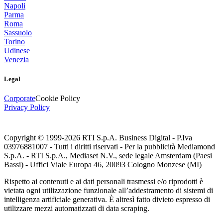
Napoli
Parma
Roma
Sassuolo
Torino
Udinese
Venezia
Legal
Corporate
Cookie Policy
Privacy Policy
Copyright © 1999-
2026
RTI S.p.A. Business Digital - P.Iva
03976881007 - Tutti i diritti riservati - Per la pubblicità Mediamond
S.p.A. - RTI S.p.A., Mediaset N.V., sede legale Amsterdam (Paesi
Bassi) - Uffici Viale Europa 46, 20093 Cologno Monzese (MI)
Rispetto ai contenuti e ai dati personali trasmessi e/o riprodotti è
vietata ogni utilizzazione funzionale all’addestramento di sistemi di
intelligenza artificiale generativa. È altresì fatto divieto espresso di
utilizzare mezzi automatizzati di data scraping.