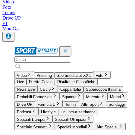
Video
Foto
Tennis
Drive UP
F1
MotoGp
Video
Pressing
Sportmediaset XXL
Foto
Live
Diretta Calcio
Risultati e Classifiche
News Live
Calcio
Coppa Italia
Supercoppa Italiana
Probabili Formazioni
Squadre
Mercato
Motori
Drive UP
Formula E
Tennis
Altri Sport
Sondaggi
Podcast
Lifestyle
Un libro a settimana
Speciali Europei
Speciali Olimpiadi
Speciale Scudetti
Speciali Mondiali
Altri Speciali