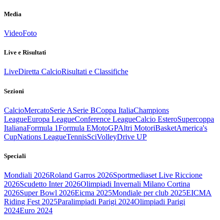
Media
Video
Foto
Live e Risultati
Live
Diretta Calcio
Risultati e Classifiche
Sezioni
Calcio
Mercato
Serie A
Serie B
Coppa Italia
Champions
League
Europa League
Conference League
Calcio Estero
Supercoppa
Italiana
Formula 1
Formula E
MotoGP
Altri Motori
Basket
America's
Cup
Nations League
Tennis
Sci
Volley
Drive UP
Speciali
Mondiali 2026
Roland Garros 2026
Sportmediaset Live Riccione
2026
Scudetto Inter 2026
Olimpiadi Invernali Milano Cortina
2026
Super Bowl 2026
Eicma 2025
Mondiale per club 2025
EICMA
Riding Fest 2025
Paralimpiadi Parigi 2024
Olimpiadi Parigi
2024
Euro 2024