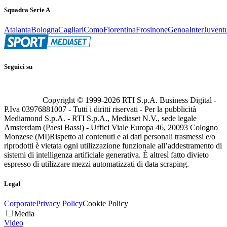
Squadra Serie A
Atalanta
Bologna
Cagliari
Como
Fiorentina
Frosinone
Genoa
Inter
Juvent
Seguici su
Copyright © 1999-
2026
RTI S.p.A. Business Digital -
P.Iva 03976881007 - Tutti i diritti riservati - Per la pubblicità
Mediamond S.p.A. - RTI S.p.A., Mediaset N.V., sede legale
Amsterdam (Paesi Bassi) - Uffici Viale Europa 46, 20093 Cologno
Monzese (MI)
Rispetto ai contenuti e ai dati personali trasmessi e/o
riprodotti è vietata ogni utilizzazione funzionale all’addestramento di
sistemi di intelligenza artificiale generativa. È altresì fatto divieto
espresso di utilizzare mezzi automatizzati di data scraping.
Legal
Corporate
Privacy Policy
Cookie Policy
Media
Video