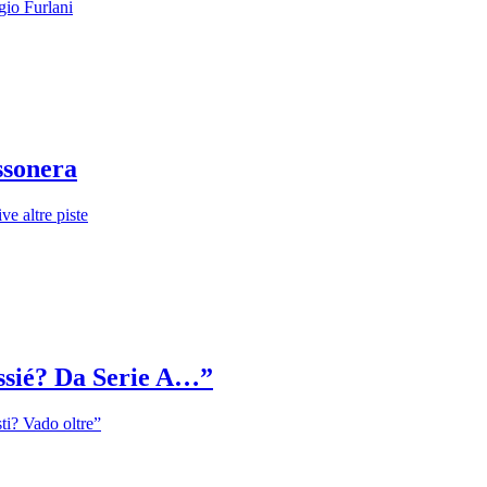
gio Furlani
ossonera
ve altre piste
essié? Da Serie A…”
sti? Vado oltre”