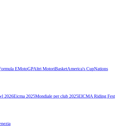
Formula E
MotoGP
Altri Motori
Basket
America's Cup
Nations
wl 2026
Eicma 2025
Mondiale per club 2025
EICMA Riding Fest
enezia