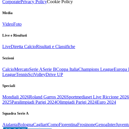
Corporate
Privacy Policy
Cookie Policy
Media
Video
Foto
Live e Risultati
Live
Diretta Calcio
Risultati e Classifiche
Sezioni
Calcio
Mercato
Serie A
Serie B
Coppa Italia
Champions League
Europa 
League
Tennis
Sci
Volley
Drive UP
Speciali
Mondiali 2026
Roland Garros 2026
Sportmediaset Live Riccione 2026
2025
Paralimpiadi Parigi 2024
Olimpiadi Parigi 2024
Euro 2024
Squadra Serie A
Atalanta
Bologna
Cagliari
Como
Fiorentina
Frosinone
Genoa
Inter
Juvent