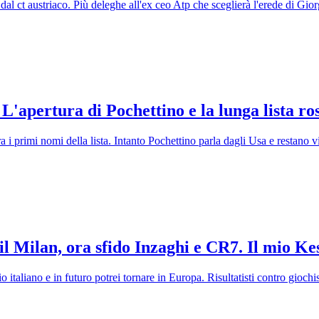
dal ct austriaco. Più deleghe all'ex ceo Atp che sceglierà l'erede di Gior
e. L'apertura di Pochettino e la lunga lista r
ra i primi nomi della lista. Intanto Pochettino parla dagli Usa e restano vi
 il Milan, ora sfido Inzaghi e CR7. Il mio K
 italiano e in futuro potrei tornare in Europa. Risultatisti contro giochi