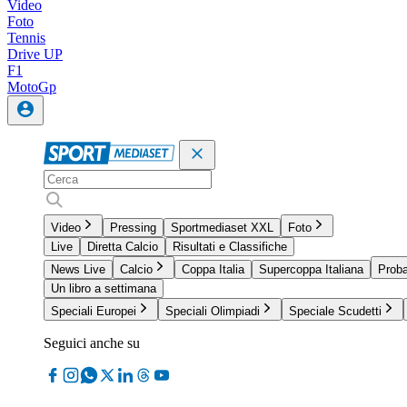
Video
Foto
Tennis
Drive UP
F1
MotoGp
Video
Pressing
Sportmediaset XXL
Foto
Live
Diretta Calcio
Risultati e Classifiche
News Live
Calcio
Coppa Italia
Supercoppa Italiana
Proba
Un libro a settimana
Speciali Europei
Speciali Olimpiadi
Speciale Scudetti
Seguici anche su