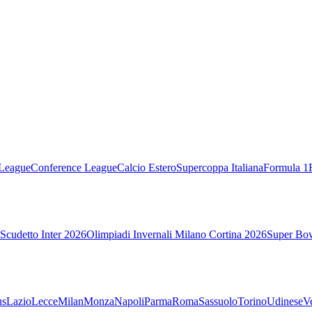
League
Conference League
Calcio Estero
Supercoppa Italiana
Formula 1
Scudetto Inter 2026
Olimpiadi Invernali Milano Cortina 2026
Super Bo
us
Lazio
Lecce
Milan
Monza
Napoli
Parma
Roma
Sassuolo
Torino
Udinese
V