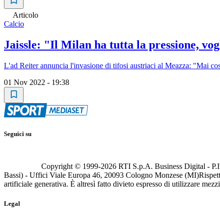
Articolo
Calcio
Jaissle: "Il Milan ha tutta la pressione, vo
L'ad Reiter annuncia l'invasione di tifosi austriaci al Meazza: "Mai così
01 Nov 2022 - 19:38
Seguici su
Copyright © 1999-
2026
RTI S.p.A. Business Digital - P.I
Bassi) - Uffici Viale Europa 46, 20093 Cologno Monzese (MI)
Rispett
artificiale generativa. È altresì fatto divieto espresso di utilizzare mez
Legal