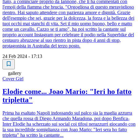
fiato, a cominciare proprio da Iannone, che li ha commentati con
l'emoji della fiamma che brucia. "Orgogliosa di questo meraviglioso
rientro. Hai saputo attendere con pazienza amore e dignità. Grazie
dell'esempio che sei, grazie per la dolcezza, la forza e la bellezza dei
tuoi occhi mai stanchi di vita. Sei il mio uomo buono, bello e matto
come un cavallo. Cazzo se ti amo", ha poi scritto la cantante sul
proprio account Instagram per celebrare il podio nella Superbike del
centauro abruzzese al suo rientro in pista dopo 4 anni di stop,
protagonista in Australia del terzo posto.
24 Feb 2024 - 17:13
gallery
Cover Girl
Elodie come... Joao Mario: "Ieri ho fatto
tripletta"
Prima ha esaltato Napoli indossando sul palco sia la maglia azzurra
che quella rossa di Diego Armando Maradona, poi dopo Benfica-
Inter Elodie ha scherzato sui social coi tifosi nerazzurri giocando con
la sua incredibile somiglianza con Joao Mario: "Ieri sera ho fatto
tripletta" ha scritto la cantante...