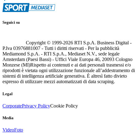
Seguici su
Copyright © 1999-
2026
RTI S.p.A. Business Digital -
P.Iva 03976881007 - Tutti i diritti riservati - Per la pubblicità
Mediamond S.p.A. - RTI S.p.A., Mediaset N.V., sede legale
Amsterdam (Paesi Bassi) - Uffici Viale Europa 46, 20093 Cologno
Monzese (MI)
Rispetto ai contenuti e ai dati personali trasmessi e/o
riprodotti è vietata ogni utilizzazione funzionale all’addestramento di
sistemi di intelligenza artificiale generativa. È altresì fatto divieto
espresso di utilizzare mezzi automatizzati di data scraping.
Legal
Corporate
Privacy Policy
Cookie Policy
Media
Video
Foto