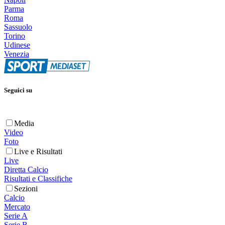
Parma
Roma
Sassuolo
Torino
Udinese
Venezia
Seguici su
Media
Video
Foto
Live e Risultati
Live
Diretta Calcio
Risultati e Classifiche
Sezioni
Calcio
Mercato
Serie A
Serie B