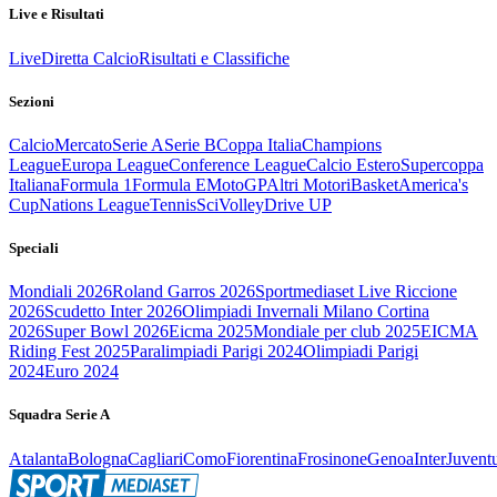
Live e Risultati
Live
Diretta Calcio
Risultati e Classifiche
Sezioni
Calcio
Mercato
Serie A
Serie B
Coppa Italia
Champions
League
Europa League
Conference League
Calcio Estero
Supercoppa
Italiana
Formula 1
Formula E
MotoGP
Altri Motori
Basket
America's
Cup
Nations League
Tennis
Sci
Volley
Drive UP
Speciali
Mondiali 2026
Roland Garros 2026
Sportmediaset Live Riccione
2026
Scudetto Inter 2026
Olimpiadi Invernali Milano Cortina
2026
Super Bowl 2026
Eicma 2025
Mondiale per club 2025
EICMA
Riding Fest 2025
Paralimpiadi Parigi 2024
Olimpiadi Parigi
2024
Euro 2024
Squadra Serie A
Atalanta
Bologna
Cagliari
Como
Fiorentina
Frosinone
Genoa
Inter
Juvent