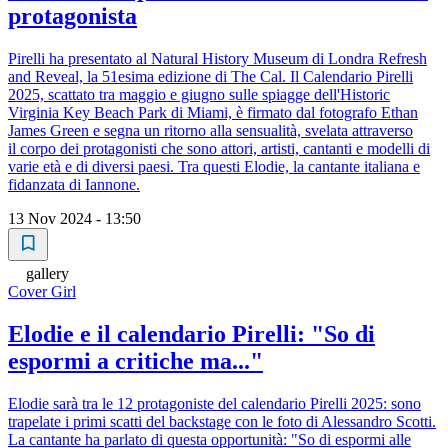
protagonista
Pirelli ha presentato al Natural History Museum di Londra Refresh
and Reveal, la 51esima edizione di The Cal. Il Calendario Pirelli
2025, scattato tra maggio e giugno sulle spiagge dell'Historic
Virginia Key Beach Park di Miami, è firmato dal fotografo Ethan
James Green e segna un ritorno alla sensualità, svelata attraverso
il corpo dei protagonisti che sono attori, artisti, cantanti e modelli di
varie età e di diversi paesi. Tra questi Elodie, la cantante italiana e
fidanzata di Iannone.
13 Nov 2024 - 13:50
gallery
Cover Girl
Elodie e il calendario Pirelli: "So di
espormi a critiche ma..."
Elodie sarà tra le 12 protagoniste del calendario Pirelli 2025: sono
trapelate i primi scatti del backstage con le foto di Alessandro Scotti.
La cantante ha parlato di questa opportunità: "So di espormi alle