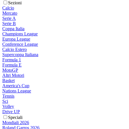
Sezioni
Calcio
Mercato
Serie A
Serie B
Coppa Italia
Champions League
Europa League
Conference League
Calcio Estero
Supercoppa Italiana
Formula 1
Formula E
MotoGP
Altri Motori
Basket
America's Cup
Nations League
Tennis
Sci
Volley
Drive UP
Speciali
Mondiali 2026
Roland Garros 2026