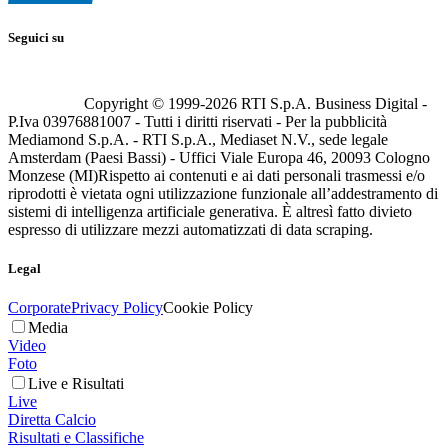
Seguici su
Copyright © 1999-
2026
RTI S.p.A. Business Digital -
P.Iva 03976881007 - Tutti i diritti riservati - Per la pubblicità
Mediamond S.p.A. - RTI S.p.A., Mediaset N.V., sede legale
Amsterdam (Paesi Bassi) - Uffici Viale Europa 46, 20093 Cologno
Monzese (MI)
Rispetto ai contenuti e ai dati personali trasmessi e/o
riprodotti è vietata ogni utilizzazione funzionale all’addestramento di
sistemi di intelligenza artificiale generativa. È altresì fatto divieto
espresso di utilizzare mezzi automatizzati di data scraping.
Legal
Corporate
Privacy Policy
Cookie Policy
Media
Video
Foto
Live e Risultati
Live
Diretta Calcio
Risultati e Classifiche