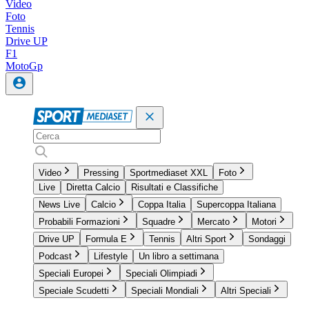
Video
Foto
Tennis
Drive UP
F1
MotoGp
Video
Pressing
Sportmediaset XXL
Foto
Live
Diretta Calcio
Risultati e Classifiche
News Live
Calcio
Coppa Italia
Supercoppa Italiana
Probabili Formazioni
Squadre
Mercato
Motori
Drive UP
Formula E
Tennis
Altri Sport
Sondaggi
Podcast
Lifestyle
Un libro a settimana
Speciali Europei
Speciali Olimpiadi
Speciale Scudetti
Speciali Mondiali
Altri Speciali