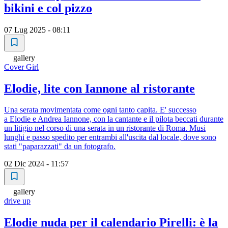
bikini e col pizzo
07 Lug 2025 - 08:11
gallery
Cover Girl
Elodie, lite con Iannone al ristorante
Una serata movimentata come ogni tanto capita. E' successo
a Elodie e Andrea Iannone, con la cantante e il pilota beccati durante
un litigio nel corso di una serata in un ristorante di Roma. Musi
lunghi e passo spedito per entrambi all'uscita dal locale, dove sono
stati "paparazzati" da un fotografo.
02 Dic 2024 - 11:57
gallery
drive up
Elodie nuda per il calendario Pirelli: è la