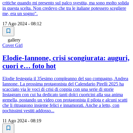
critiche quando mi presento sul palco svestita, ma sono molto solida
in questa scelta. Non credevo che tra le italiane potessero scegliere
me, era un sogno".
17 Ago 2024 - 08:12
gallery
Cover Girl
Elodie-Iannone, crisi scongiurata: auguri,
cuori e… foto hot
Elodie festeggia il 35esimo compleanno del suo compagno, Andrea
Iannone. La prossima protagonista del Calendario Pirelli 2025 ha
scacciato via le voci di crisi di coppia con una serie di storie
Instagram con cui ha dedicato tanti dolci cuoricini alla sua anima
gemella, postando un video con protagonista il pilota e alcuni scatti
che li ritraggono insieme felici e innamorati. Anche a letto, con
pochissimi vestiti addosso...
11 Ago 2024 - 08:19