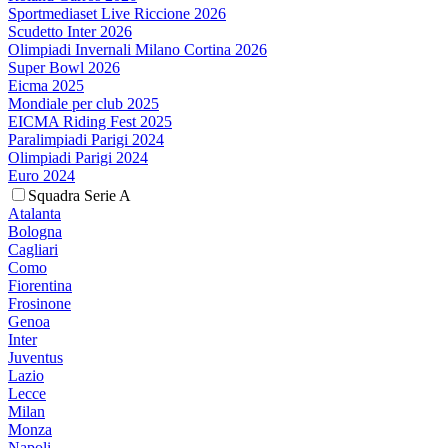
Sportmediaset Live Riccione 2026
Scudetto Inter 2026
Olimpiadi Invernali Milano Cortina 2026
Super Bowl 2026
Eicma 2025
Mondiale per club 2025
EICMA Riding Fest 2025
Paralimpiadi Parigi 2024
Olimpiadi Parigi 2024
Euro 2024
Squadra Serie A
Atalanta
Bologna
Cagliari
Como
Fiorentina
Frosinone
Genoa
Inter
Juventus
Lazio
Lecce
Milan
Monza
Napoli