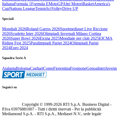
Italiana
Formula 1
Formula E
MotoGP
Altri Motori
Basket
America's
Cup
Nations League
Tennis
Sci
Volley
Drive UP
Speciali
Mondiali 2026
Roland Garros 2026
Sportmediaset Live Riccione
2026
Scudetto Inter 2026
Olimpiadi Invernali Milano Cortina
2026
Super Bowl 2026
Eicma 2025
Mondiale per club 2025
EICMA
Riding Fest 2025
Paralimpiadi Parigi 2024
Olimpiadi Parigi
2024
Euro 2024
Squadra Serie A
Atalanta
Bologna
Cagliari
Como
Fiorentina
Frosinone
Genoa
Inter
Juvent
Seguici su
Copyright © 1999-
2026
RTI S.p.A. Business Digital -
P.Iva 03976881007 - Tutti i diritti riservati - Per la pubblicità
Mediamond S.p.A. - RTI S.p.A., Mediaset N.V., sede legale