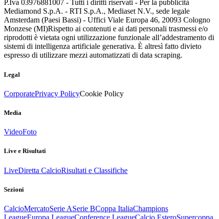
P.Iva 03976881007 - Tutti i diritti riservati - Per la pubblicità
Mediamond S.p.A. - RTI S.p.A., Mediaset N.V., sede legale
Amsterdam (Paesi Bassi) - Uffici Viale Europa 46, 20093 Cologno
Monzese (MI)
Rispetto ai contenuti e ai dati personali trasmessi e/o
riprodotti è vietata ogni utilizzazione funzionale all’addestramento di
sistemi di intelligenza artificiale generativa. È altresì fatto divieto
espresso di utilizzare mezzi automatizzati di data scraping.
Legal
Corporate
Privacy Policy
Cookie Policy
Media
Video
Foto
Live e Risultati
Live
Diretta Calcio
Risultati e Classifiche
Sezioni
Calcio
Mercato
Serie A
Serie B
Coppa Italia
Champions
League
Europa League
Conference League
Calcio Estero
Supercoppa