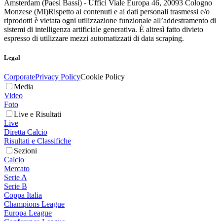
Amsterdam (Paesi Bassi) - Uffici Viale Europa 46, 20093 Cologno
Monzese (MI)
Rispetto ai contenuti e ai dati personali trasmessi e/o
riprodotti è vietata ogni utilizzazione funzionale all’addestramento di
sistemi di intelligenza artificiale generativa. È altresì fatto divieto
espresso di utilizzare mezzi automatizzati di data scraping.
Legal
Corporate
Privacy Policy
Cookie Policy
Media
Video
Foto
Live e Risultati
Live
Diretta Calcio
Risultati e Classifiche
Sezioni
Calcio
Mercato
Serie A
Serie B
Coppa Italia
Champions League
Europa League