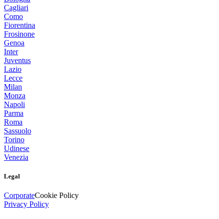
Cagliari
Como
Fiorentina
Frosinone
Genoa
Inter
Juventus
Lazio
Lecce
Milan
Monza
Napoli
Parma
Roma
Sassuolo
Torino
Udinese
Venezia
Legal
Corporate
Cookie Policy
Privacy Policy