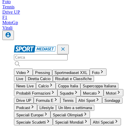
Foto
Tennis
Drive UP
F1
MotoGp
Virali
Video
Pressing
Sportmediaset XXL
Foto
Live
Diretta Calcio
Risultati e Classifiche
News Live
Calcio
Coppa Italia
Supercoppa Italiana
Probabili Formazioni
Squadre
Mercato
Motori
Drive UP
Formula E
Tennis
Altri Sport
Sondaggi
Podcast
Lifestyle
Un libro a settimana
Speciali Europei
Speciali Olimpiadi
Speciale Scudetti
Speciali Mondiali
Altri Speciali