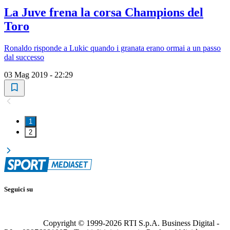
La Juve frena la corsa Champions del
Toro
Ronaldo risponde a Lukic quando i granata erano ormai a un passo
dal successo
03 Mag 2019 - 22:29
1
2
Seguici su
Copyright © 1999-
2026
RTI S.p.A. Business Digital -