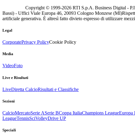
Copyright © 1999-
2026
RTI S.p.A. Business Digital - P.I
Bassi) - Uffici Viale Europa 46, 20093 Cologno Monzese (MI)
Rispett
artificiale generativa. È altresì fatto divieto espresso di utilizzare mez
Legal
Corporate
Privacy Policy
Cookie Policy
Media
Video
Foto
Live e Risultati
Live
Diretta Calcio
Risultati e Classifiche
Sezioni
Calcio
Mercato
Serie A
Serie B
Coppa Italia
Champions League
Europa 
League
Tennis
Sci
Volley
Drive UP
Speciali