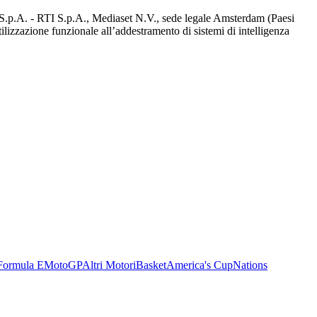
d S.p.A. - RTI S.p.A., Mediaset N.V., sede legale Amsterdam (Paesi
utilizzazione funzionale all’addestramento di sistemi di intelligenza
Formula E
MotoGP
Altri Motori
Basket
America's Cup
Nations