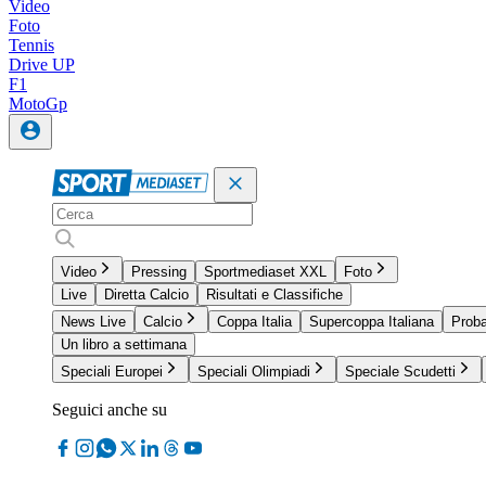
Video
Foto
Tennis
Drive UP
F1
MotoGp
Video
Pressing
Sportmediaset XXL
Foto
Live
Diretta Calcio
Risultati e Classifiche
News Live
Calcio
Coppa Italia
Supercoppa Italiana
Proba
Un libro a settimana
Speciali Europei
Speciali Olimpiadi
Speciale Scudetti
Seguici anche su