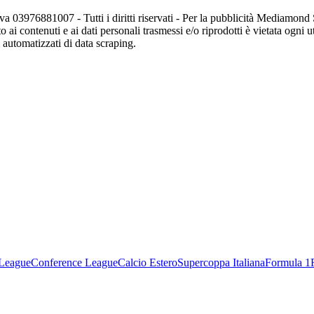
va 03976881007 - Tutti i diritti riservati - Per la pubblicità Mediamon
o ai contenuti e ai dati personali trasmessi e/o riprodotti è vietata ogni 
zi automatizzati di data scraping.
League
Conference League
Calcio Estero
Supercoppa Italiana
Formula 1