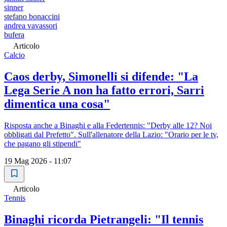
sinner
stefano bonaccini
andrea vavassori
bufera
Articolo
Calcio
Caos derby, Simonelli si difende: "La
Lega Serie A non ha fatto errori, Sarri
dimentica una cosa"
Risposta anche a Binaghi e alla Federtennis: "Derby alle 12? Noi
obbligati dal Prefetto". Sull'allenatore della Lazio: "Orario per le tv,
che pagano gli stipendi"
19 Mag 2026 - 11:07
Articolo
Tennis
Binaghi ricorda Pietrangeli: "Il tennis