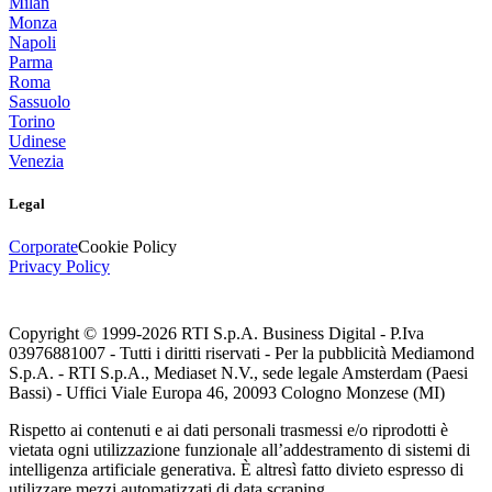
Milan
Monza
Napoli
Parma
Roma
Sassuolo
Torino
Udinese
Venezia
Legal
Corporate
Cookie Policy
Privacy Policy
Copyright © 1999-
2026
RTI S.p.A. Business Digital - P.Iva
03976881007 - Tutti i diritti riservati - Per la pubblicità Mediamond
S.p.A. - RTI S.p.A., Mediaset N.V., sede legale Amsterdam (Paesi
Bassi) - Uffici Viale Europa 46, 20093 Cologno Monzese (MI)
Rispetto ai contenuti e ai dati personali trasmessi e/o riprodotti è
vietata ogni utilizzazione funzionale all’addestramento di sistemi di
intelligenza artificiale generativa. È altresì fatto divieto espresso di
utilizzare mezzi automatizzati di data scraping.