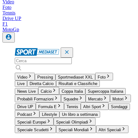
Video
Foto
Tennis
Drive UP
F1
MotoGp
Video
Pressing
Sportmediaset XXL
Foto
Live
Diretta Calcio
Risultati e Classifiche
News Live
Calcio
Coppa Italia
Supercoppa Italiana
Probabili Formazioni
Squadre
Mercato
Motori
Drive UP
Formula E
Tennis
Altri Sport
Sondaggi
Podcast
Lifestyle
Un libro a settimana
Speciali Europei
Speciali Olimpiadi
Speciale Scudetti
Speciali Mondiali
Altri Speciali