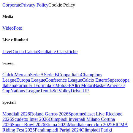
Corporate
Privacy Policy
Cookie Policy
Media
Video
Foto
Live e Risultati
Live
Diretta Calcio
Risultati e Classifiche
Sezioni
Calcio
Mercato
Serie A
Serie B
Coppa Italia
Champions
League
Europa League
Conference League
Calcio Estero
Supercoppa
Italiana
Formula 1
Formula E
MotoGP
Altri Motori
Basket
America's
Cup
Nations League
Tennis
Sci
Volley
Drive UP
Speciali
Mondiali 2026
Roland Garros 2026
Sportmediaset Live Riccione
2026
Scudetto Inter 2026
Olimpiadi Invernali Milano Cortina
2026
Super Bowl 2026
Eicma 2025
Mondiale per club 2025
EICMA
Riding Fest 2025
Paralimpiadi Parigi 2024
Olimpiadi Parigi