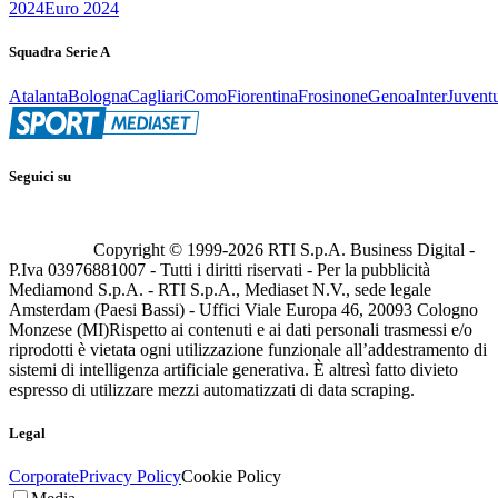
2024
Euro 2024
Squadra Serie A
Atalanta
Bologna
Cagliari
Como
Fiorentina
Frosinone
Genoa
Inter
Juvent
Seguici su
Copyright © 1999-
2026
RTI S.p.A. Business Digital -
P.Iva 03976881007 - Tutti i diritti riservati - Per la pubblicità
Mediamond S.p.A. - RTI S.p.A., Mediaset N.V., sede legale
Amsterdam (Paesi Bassi) - Uffici Viale Europa 46, 20093 Cologno
Monzese (MI)
Rispetto ai contenuti e ai dati personali trasmessi e/o
riprodotti è vietata ogni utilizzazione funzionale all’addestramento di
sistemi di intelligenza artificiale generativa. È altresì fatto divieto
espresso di utilizzare mezzi automatizzati di data scraping.
Legal
Corporate
Privacy Policy
Cookie Policy