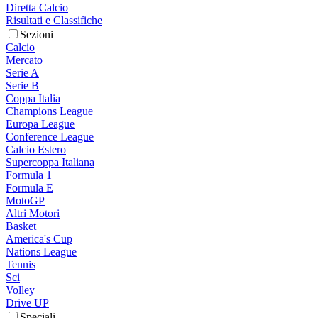
Diretta Calcio
Risultati e Classifiche
Sezioni
Calcio
Mercato
Serie A
Serie B
Coppa Italia
Champions League
Europa League
Conference League
Calcio Estero
Supercoppa Italiana
Formula 1
Formula E
MotoGP
Altri Motori
Basket
America's Cup
Nations League
Tennis
Sci
Volley
Drive UP
Speciali