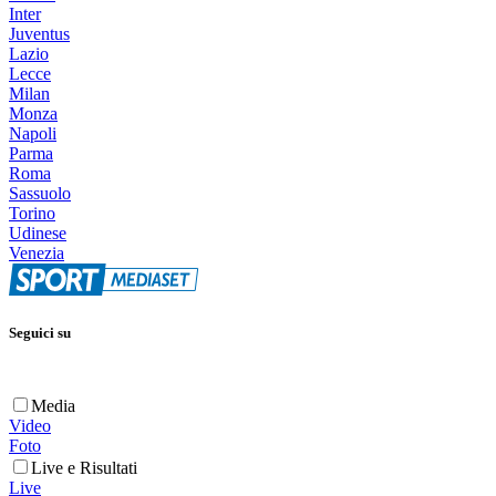
Inter
Juventus
Lazio
Lecce
Milan
Monza
Napoli
Parma
Roma
Sassuolo
Torino
Udinese
Venezia
Seguici su
Media
Video
Foto
Live e Risultati
Live