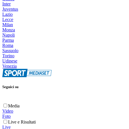
Inter
Juventus
Lazio
Lecce
Milan
Monza
Napoli
Parma
Roma
Sassuolo
Torino
Udinese
Venezia
Seguici su
Media
Video
Foto
Live e Risultati
Live