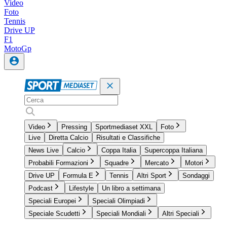
Video
Foto
Tennis
Drive UP
F1
MotoGp
Video
Pressing
Sportmediaset XXL
Foto
Live
Diretta Calcio
Risultati e Classifiche
News Live
Calcio
Coppa Italia
Supercoppa Italiana
Probabili Formazioni
Squadre
Mercato
Motori
Drive UP
Formula E
Tennis
Altri Sport
Sondaggi
Podcast
Lifestyle
Un libro a settimana
Speciali Europei
Speciali Olimpiadi
Speciale Scudetti
Speciali Mondiali
Altri Speciali