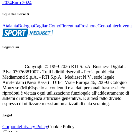
2024
Euro 2024
Squadra Serie A
Atalanta
Bologna
Cagliari
Como
Fiorentina
Frosinone
Genoa
Inter
Juvent
Seguici su
Copyright © 1999-
2026
RTI S.p.A. Business Digital -
P.Iva 03976881007 - Tutti i diritti riservati - Per la pubblicità
Mediamond S.p.A. - RTI S.p.A., Mediaset N.V., sede legale
Amsterdam (Paesi Bassi) - Uffici Viale Europa 46, 20093 Cologno
Monzese (MI)
Rispetto ai contenuti e ai dati personali trasmessi e/o
riprodotti è vietata ogni utilizzazione funzionale all’addestramento di
sistemi di intelligenza artificiale generativa. È altresì fatto divieto
espresso di utilizzare mezzi automatizzati di data scraping.
Legal
Corporate
Privacy Policy
Cookie Policy