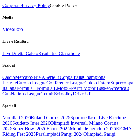
Corporate
Privacy Policy
Cookie Policy
Media
Video
Foto
Live e Risultati
Live
Diretta Calcio
Risultati e Classifiche
Sezioni
Calcio
Mercato
Serie A
Serie B
Coppa Italia
Champions
League
Europa League
Conference League
Calcio Estero
Supercoppa
Italiana
Formula 1
Formula E
MotoGP
Altri Motori
Basket
America's
Cup
Nations League
Tennis
Sci
Volley
Drive UP
Speciali
Mondiali 2026
Roland Garros 2026
Sportmediaset Live Riccione
2026
Scudetto Inter 2026
Olimpiadi Invernali Milano Cortina
2026
Super Bowl 2026
Eicma 2025
Mondiale per club 2025
EICMA
Riding Fest 2025
Paralimpiadi Parigi 2024
Olimpiadi Parigi