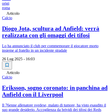
origi
roma
Articolo
Calcio
Diogo Jota, scultura ad Anfield: verrà
realizzata con gli omaggi dei tifosi
Lo ha annunciato il club per commemorare il giocatore morto
insieme al fratello in un incidente stradale
26 Lug 2025 - 16:03
Articolo
Calcio
Eriksson, sogno coronato: in panchina ad
Anfield con il Liverpool
Il 76enne allenatore svedese, malato di tumore, ha visto esaudito il
suo grande desiderio. Accoglienza da brividi dei tifosi dei Reds