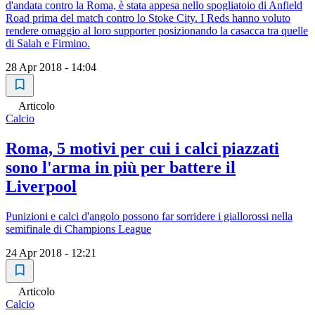
d'andata contro la Roma, è stata appesa nello spogliatoio di Anfield
Road prima del match contro lo Stoke City. I Reds hanno voluto
rendere omaggio al loro supporter posizionando la casacca tra quelle
di Salah e Firmino.
28 Apr 2018 - 14:04
Articolo
Calcio
Roma, 5 motivi per cui i calci piazzati
sono l'arma in più per battere il
Liverpool
Punizioni e calci d'angolo possono far sorridere i giallorossi nella
semifinale di Champions League
24 Apr 2018 - 12:21
Articolo
Calcio