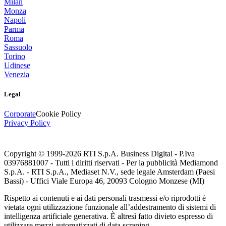
Milan
Monza
Napoli
Parma
Roma
Sassuolo
Torino
Udinese
Venezia
Legal
Corporate
Cookie Policy
Privacy Policy
Copyright © 1999-
2026
RTI S.p.A. Business Digital - P.Iva
03976881007 - Tutti i diritti riservati - Per la pubblicità Mediamond
S.p.A. - RTI S.p.A., Mediaset N.V., sede legale Amsterdam (Paesi
Bassi) - Uffici Viale Europa 46, 20093 Cologno Monzese (MI)
Rispetto ai contenuti e ai dati personali trasmessi e/o riprodotti è
vietata ogni utilizzazione funzionale all’addestramento di sistemi di
intelligenza artificiale generativa. È altresì fatto divieto espresso di
utilizzare mezzi automatizzati di data scraping.