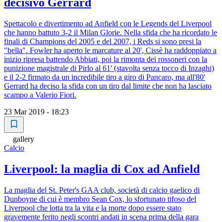
decisivo Gerrard
Spettacolo e divertimento ad Anfield con le Legends del Liverpool
che hanno battuto 3-2 il Milan Glorie. Nella sfida che ha ricordato le
finali di Champions del 2005 e del 2007, i Reds si sono presi la
"bella". Fowler ha aperto le marcature al 20', Cissè ha raddoppiato a
inizio ripresa battendo Abbiati, poi la rimonta dei rossoneri con la
punizione magistrale di Pirlo al 61' (stavolta senza tocco di Inzaghi)
e il 2-2 firmato da un incredibile tiro a giro di Pancaro, ma all'80'
Gerrard ha deciso la sfida con un tiro dal limite che non ha lasciato
scampo a Valerio Fiori.
23 Mar 2019 - 18:23
gallery
Calcio
Liverpool: la maglia di Cox ad Anfield
La maglia del St. Peter's GAA club, società di calcio gaelico di
Dunboyne di cui è membro Sean Cox, lo sfortunato tifoso del
Liverpool che lotta tra la vita e la morte dopo essere stato
gravemente ferito negli scontri andati in scena prima della gara