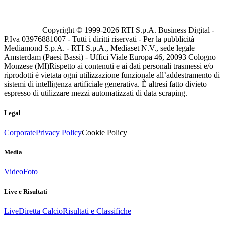
Copyright © 1999-
2026
RTI S.p.A. Business Digital -
P.Iva 03976881007 - Tutti i diritti riservati - Per la pubblicità
Mediamond S.p.A. - RTI S.p.A., Mediaset N.V., sede legale
Amsterdam (Paesi Bassi) - Uffici Viale Europa 46, 20093 Cologno
Monzese (MI)
Rispetto ai contenuti e ai dati personali trasmessi e/o
riprodotti è vietata ogni utilizzazione funzionale all’addestramento di
sistemi di intelligenza artificiale generativa. È altresì fatto divieto
espresso di utilizzare mezzi automatizzati di data scraping.
Legal
Corporate
Privacy Policy
Cookie Policy
Media
Video
Foto
Live e Risultati
Live
Diretta Calcio
Risultati e Classifiche