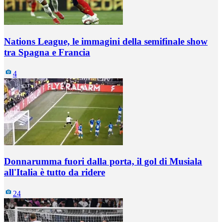
Nations League, le immagini della semifinale show
tra Spagna e Francia
4
Donnarumma fuori dalla porta, il gol di Musiala
all'Italia è tutto da ridere
24