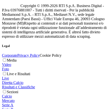
Copyright © 1999-
2026
RTI S.p.A. Business Digital -
P.Iva 03976881007 - Tutti i diritti riservati - Per la pubblicità
Mediamond S.p.A. - RTI S.p.A., Mediaset N.V., sede legale
Amsterdam (Paesi Bassi) - Uffici Viale Europa 46, 20093 Cologno
Monzese (MI)
Rispetto ai contenuti e ai dati personali trasmessi e/o
riprodotti è vietata ogni utilizzazione funzionale all’addestramento di
sistemi di intelligenza artificiale generativa. È altresì fatto divieto
espresso di utilizzare mezzi automatizzati di data scraping.
Legal
Corporate
Privacy Policy
Cookie Policy
Media
Video
Foto
Live e Risultati
Live
Diretta Calcio
Risultati e Classifiche
Sezioni
Calcio
Mercato
Serie A