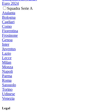
Euro 2024
Squadra Serie A
Atalanta
Bologna
Cagliari
Como
Fiorentina
Frosinone
Genoa
Inter
Juventus
Lazio
Lecce
Milan
Monza
Napoli
Parma
Roma
Sassuolo
Torino
Udinese
Venezia
Legal