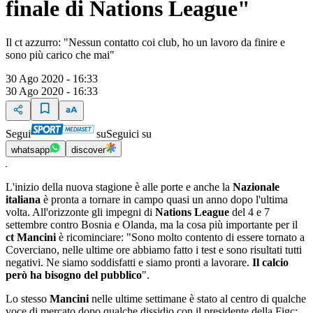
finale di Nations League"
Il ct azzurro: "Nessun contatto coi club, ho un lavoro da finire e
sono più carico che mai"
30 Ago 2020 - 16:33
30 Ago 2020 - 16:33
Segui
su
Seguici su
whatsapp
discover
L'inizio della nuova stagione è alle porte e anche la
Nazionale
italiana
è pronta a tornare in campo quasi un anno dopo l'ultima
volta. All'orizzonte gli impegni di
Nations League
del 4 e 7
settembre contro Bosnia e Olanda, ma la cosa più importante per il
ct Mancini
è ricominciare: "Sono molto contento di essere tornato a
Coverciano, nelle ultime ore abbiamo fatto i test e sono risultati tutti
negativi. Ne siamo soddisfatti e siamo pronti a lavorare.
Il calcio
però ha bisogno del pubblico
".
Lo stesso
Mancini
nelle ultime settimane è stato al centro di qualche
voce di mercato dopo qualche dissidio con il presidente della Figc: