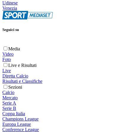
Udinese
Venezia
Seguici su
Media
Video
Foto
Live e Risultati
Live
Diretta Calcio
Risultati e Classifiche
Sezioni
Calcio
Mercato
Serie A
Serie B
Coppa Italia
Champions League
Europa League
Conference League