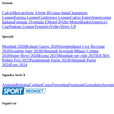
Sezioni
Calcio
Mercato
Serie A
Serie B
Coppa Italia
Champions
League
Europa League
Conference League
Calcio Estero
Supercoppa
Italiana
Formula 1
Formula E
MotoGP
Altri Motori
Basket
America's
Cup
Nations League
Tennis
Sci
Volley
Drive UP
Speciali
Mondiali 2026
Roland Garros 2026
Sportmediaset Live Riccione
2026
Scudetto Inter 2026
Olimpiadi Invernali Milano Cortina
2026
Super Bowl 2026
Eicma 2025
Mondiale per club 2025
EICMA
Riding Fest 2025
Paralimpiadi Parigi 2024
Olimpiadi Parigi
2024
Euro 2024
Squadra Serie A
Atalanta
Bologna
Cagliari
Como
Fiorentina
Frosinone
Genoa
Inter
Juvent
Seguici su