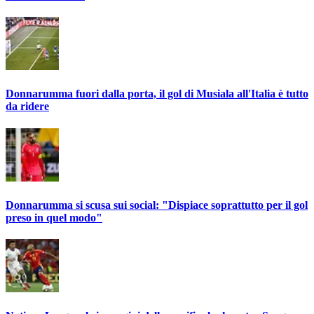
Donnarumma fuori dalla porta, il gol di Musiala all'Italia è tutto
da ridere
Donnarumma si scusa sui social: "Dispiace soprattutto per il gol
preso in quel modo"