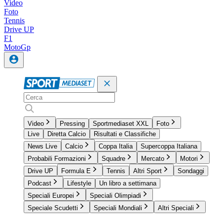
Video
Foto
Tennis
Drive UP
F1
MotoGp
Video
Pressing
Sportmediaset XXL
Foto
Live
Diretta Calcio
Risultati e Classifiche
News Live
Calcio
Coppa Italia
Supercoppa Italiana
Probabili Formazioni
Squadre
Mercato
Motori
Drive UP
Formula E
Tennis
Altri Sport
Sondaggi
Podcast
Lifestyle
Un libro a settimana
Speciali Europei
Speciali Olimpiadi
Speciale Scudetti
Speciali Mondiali
Altri Speciali