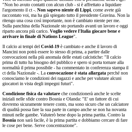
"Non ho avuto contatti con alcun club - si è affrettato a liquidare
l'argomento il ct -.
Non sapevo niente di Lippi
, come avete già
raccontato voi, ma ha già spiegato tutto il presidente Gravina. Non la
ritengo una cosa così importante, non è cambiato niente per me.
Sulla panchina della Nazionale sto portando avanti un lavoro e oggi
riparto ancora più carico.
Voglio vedere l'Italia giocare bene e
arrivare in finale di Nations League
".
Il calcio ai tempi del
Covid-19
è cambiato e anche il lavoro di
Mancini non potrà essere lo stesso di prima, a partire dalle
convocazioni nella più anomala delle estati calcistiche: "Il calcio
prima di tutto ha bisogno del pubblico e spero si porta tornare alla
normalità il prima possibile - ha commentato in conferenza stampa il
ct della Nazionale -. La
convocazione è stata allargata
perché non
conosciamo le condizioni dei ragazzi e anche per valutare alcuni
giocatori in vista degli impegni futuri".
Condizione fisica da valutare
che condizionerà anche le scelte
iniziali nelle sfide contro Bosnia e Olanda: "E' un fattore di cui
dovremo sicuramente tenere conto, ma sono sicuro che un calciatore
di qualità possa fare la sua parte in campo anche se non ha novanta
minuti nelle gambe. Valuterò bene dopo la prima partita. Contro la
Bosnia
non sarà facile, è la prima partita e dobbiamo cercare di fare
le cose per bene. Serve concentrazione".