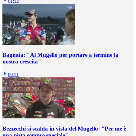
01:12
Bagnaia: "Al Mugello per portare a termine la
nostra crescita"
00:51
Bezzecchi si scalda in vista del Mugello: "Per me è
una pista sempre speciale"