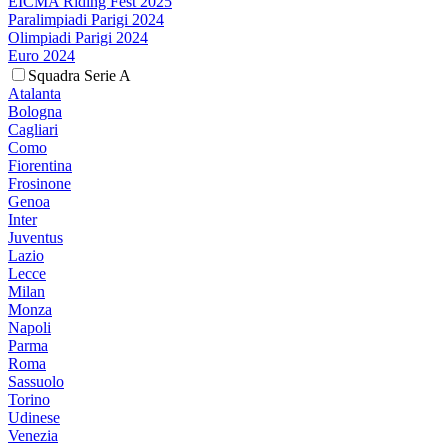
EICMA Riding Fest 2025
Paralimpiadi Parigi 2024
Olimpiadi Parigi 2024
Euro 2024
Squadra Serie A
Atalanta
Bologna
Cagliari
Como
Fiorentina
Frosinone
Genoa
Inter
Juventus
Lazio
Lecce
Milan
Monza
Napoli
Parma
Roma
Sassuolo
Torino
Udinese
Venezia