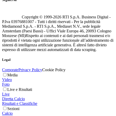
Copyright © 1999-
2026
RTI S.p.A. Business Digital -
P.Iva 03976881007 - Tutti i diritti riservati - Per la pubblicità
Mediamond S.p.A. - RTI S.p.A., Mediaset N.V., sede legale
Amsterdam (Paesi Bassi) - Uffici Viale Europa 46, 20093 Cologno
Monzese (MI)
Rispetto ai contenuti e ai dati personali trasmessi e/o
riprodotti è vietata ogni utilizzazione funzionale all’addestramento di
sistemi di intelligenza artificiale generativa. È altresì fatto divieto
espresso di utilizzare mezzi automatizzati di data scraping.
Legal
Corporate
Privacy Policy
Cookie Policy
Media
Video
Foto
Live e Risultati
Live
Diretta Calcio
Risultati e Classifiche
Sezioni
Calcio