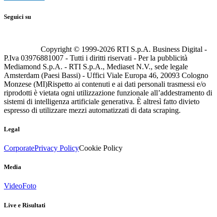
Seguici su
Copyright © 1999-
2026
RTI S.p.A. Business Digital -
P.Iva 03976881007 - Tutti i diritti riservati - Per la pubblicità
Mediamond S.p.A. - RTI S.p.A., Mediaset N.V., sede legale
Amsterdam (Paesi Bassi) - Uffici Viale Europa 46, 20093 Cologno
Monzese (MI)
Rispetto ai contenuti e ai dati personali trasmessi e/o
riprodotti è vietata ogni utilizzazione funzionale all’addestramento di
sistemi di intelligenza artificiale generativa. È altresì fatto divieto
espresso di utilizzare mezzi automatizzati di data scraping.
Legal
Corporate
Privacy Policy
Cookie Policy
Media
Video
Foto
Live e Risultati