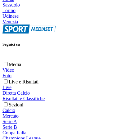
Sassuolo
Torino
Udinese
Venezia
Seguici su
Media
Video
Foto
Live e Risultati
Live
Diretta Calcio
Risultati e Classifiche
Sezioni
Calcio
Mercato
Serie A
Serie B
Coppa Italia
Champions League