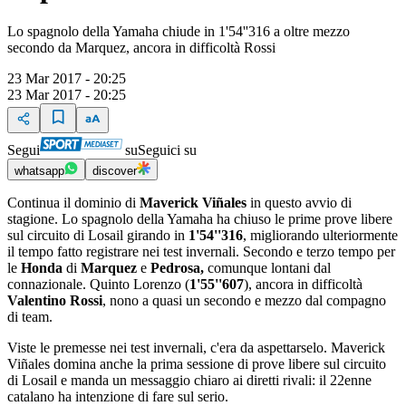
Lo spagnolo della Yamaha chiude in 1'54''316 a oltre mezzo
secondo da Marquez, ancora in difficoltà Rossi
23 Mar 2017 - 20:25
23 Mar 2017 - 20:25
Segui
su
Seguici su
whatsapp
discover
Continua il dominio di
Maverick Viñales
in questo avvio di
stagione. Lo spagnolo della Yamaha ha chiuso le prime prove libere
sul circuito di Losail girando in
1'54''316
, migliorando ulteriormente
il tempo fatto registrare nei test invernali. Secondo e terzo tempo per
le
Honda
di
Marquez
e
Pedrosa,
comunque lontani dal
connazionale. Quinto Lorenzo (
1'55''607
), ancora in difficoltà
Valentino Rossi
, nono a quasi un secondo e mezzo dal compagno
di team.
Viste le premesse nei test invernali, c'era da aspettarselo. Maverick
Viñales domina anche la prima sessione di prove libere sul circuito
di Losail e manda un messaggio chiaro ai diretti rivali: il 22enne
catalano ha intenzione di fare sul serio.