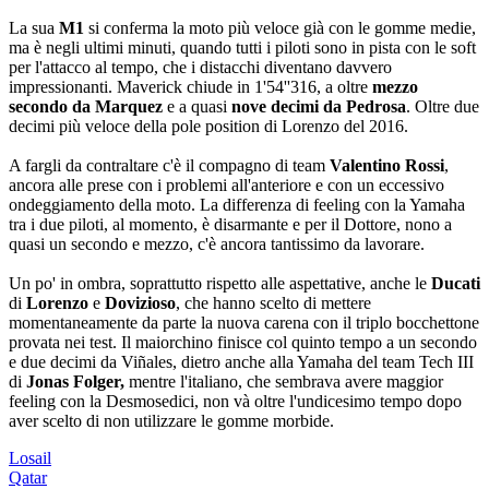
La sua
M1
si conferma la moto più veloce già con le gomme medie,
ma è negli ultimi minuti, quando tutti i piloti sono in pista con le soft
per l'attacco al tempo, che i distacchi diventano davvero
impressionanti. Maverick chiude in 1'54''316, a oltre
mezzo
secondo da Marquez
e a quasi
nove decimi da Pedrosa
. Oltre due
decimi più veloce della pole position di Lorenzo del 2016.
A fargli da contraltare c'è il compagno di team
Valentino Rossi
,
ancora alle prese con i problemi all'anteriore e con un eccessivo
ondeggiamento della moto. La differenza di feeling con la Yamaha
tra i due piloti, al momento, è disarmante e per il Dottore, nono a
quasi un secondo e mezzo, c'è ancora tantissimo da lavorare.
Un po' in ombra, soprattutto rispetto alle aspettative, anche le
Ducati
di
Lorenzo
e
Dovizioso
, che hanno scelto di mettere
momentaneamente da parte la nuova carena con il triplo bocchettone
provata nei test. Il maiorchino finisce col quinto tempo a un secondo
e due decimi da Viñales, dietro anche alla Yamaha del team Tech III
di
Jonas Folger,
mentre l'italiano, che sembrava avere maggior
feeling con la Desmosedici, non và oltre l'undicesimo tempo dopo
aver scelto di non utilizzare le gomme morbide.
Losail
Qatar