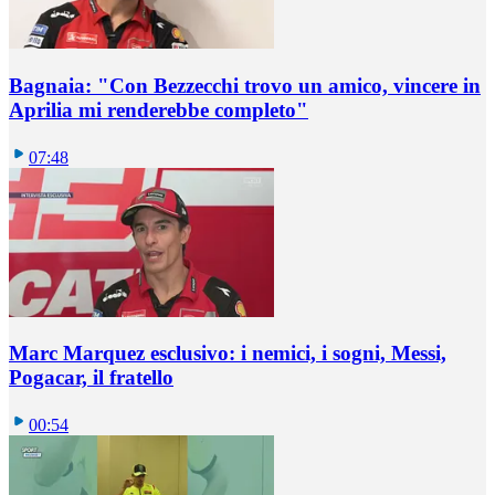
Bagnaia: "Con Bezzecchi trovo un amico, vincere in
Aprilia mi renderebbe completo"
07:48
Marc Marquez esclusivo: i nemici, i sogni, Messi,
Pogacar, il fratello
00:54