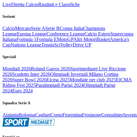
Live
Diretta Calcio
Risultati e Classifiche
Sezioni
Calcio
Mercato
Serie A
Serie B
Coppa Italia
Champions
League
Europa League
Conference League
Calcio Estero
Supercoppa
Italiana
Formula 1
Formula E
MotoGP
Altri Motori
Basket
America's
Cup
Nations League
Tennis
Sci
Volley
Drive UP
Speciali
Mondiali 2026
Roland Garros 2026
Sportmediaset Live Riccione
2026
Scudetto Inter 2026
Olimpiadi Invernali Milano Cortina
2026
Super Bowl 2026
Eicma 2025
Mondiale per club 2025
EICMA
Riding Fest 2025
Paralimpiadi Parigi 2024
Olimpiadi Parigi
2024
Euro 2024
Squadra Serie A
Atalanta
Bologna
Cagliari
Como
Fiorentina
Frosinone
Genoa
Inter
Juvent
Seguici su