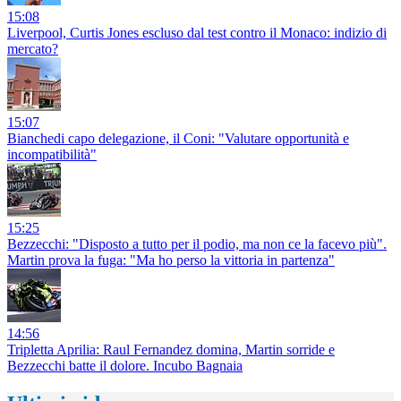
15:08
Liverpool, Curtis Jones escluso dal test contro il Monaco: indizio di
mercato?
15:07
Bianchedi capo delegazione, il Coni: "Valutare opportunità e
incompatibilità"
15:25
Bezzecchi: "Disposto a tutto per il podio, ma non ce la facevo più".
Martin prova la fuga: "Ma ho perso la vittoria in partenza"
14:56
Tripletta Aprilia: Raul Fernandez domina, Martin sorride e
Bezzecchi batte il dolore. Incubo Bagnaia