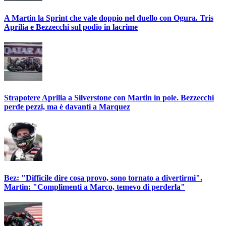
A Martin la Sprint che vale doppio nel duello con Ogura. Tris
Aprilia e Bezzecchi sul podio in lacrime
Strapotere Aprilia a Silverstone con Martin in pole. Bezzecchi
perde pezzi, ma è davanti a Marquez
Bez: "Difficile dire cosa provo, sono tornato a divertirmi".
Martin: "Complimenti a Marco, temevo di perderla"