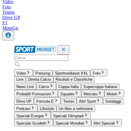
Video
Foto
Tennis
Drive UP
F1
MotoGp
Video
Pressing
Sportmediaset XXL
Foto
Live
Diretta Calcio
Risultati e Classifiche
News Live
Calcio
Coppa Italia
Supercoppa Italiana
Probabili Formazioni
Squadre
Mercato
Motori
Drive UP
Formula E
Tennis
Altri Sport
Sondaggi
Podcast
Lifestyle
Un libro a settimana
Speciali Europei
Speciali Olimpiadi
Speciale Scudetti
Speciali Mondiali
Altri Speciali