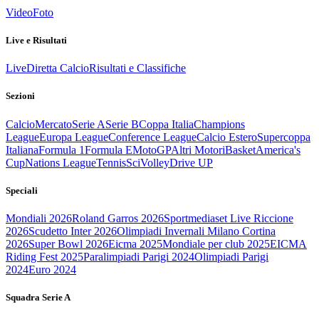
Video
Foto
Live e Risultati
Live
Diretta Calcio
Risultati e Classifiche
Sezioni
Calcio
Mercato
Serie A
Serie B
Coppa Italia
Champions
League
Europa League
Conference League
Calcio Estero
Supercoppa
Italiana
Formula 1
Formula E
MotoGP
Altri Motori
Basket
America's
Cup
Nations League
Tennis
Sci
Volley
Drive UP
Speciali
Mondiali 2026
Roland Garros 2026
Sportmediaset Live Riccione
2026
Scudetto Inter 2026
Olimpiadi Invernali Milano Cortina
2026
Super Bowl 2026
Eicma 2025
Mondiale per club 2025
EICMA
Riding Fest 2025
Paralimpiadi Parigi 2024
Olimpiadi Parigi
2024
Euro 2024
Squadra Serie A