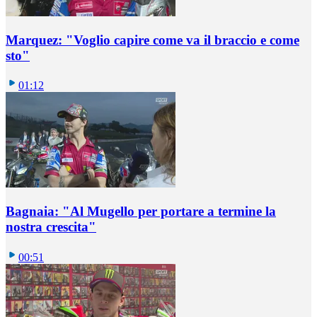
Marquez: "Voglio capire come va il braccio e come
sto"
01:12
Bagnaia: "Al Mugello per portare a termine la
nostra crescita"
00:51