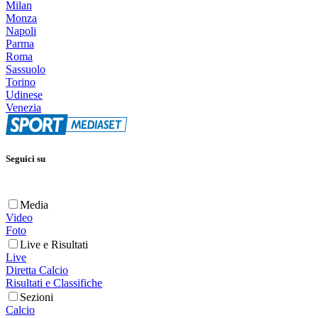
Milan
Monza
Napoli
Parma
Roma
Sassuolo
Torino
Udinese
Venezia
Seguici su
Media
Video
Foto
Live e Risultati
Live
Diretta Calcio
Risultati e Classifiche
Sezioni
Calcio