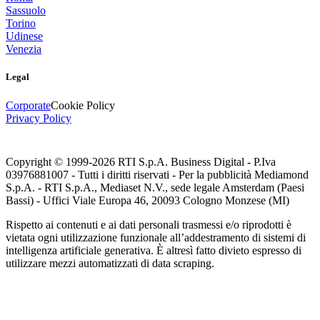
Sassuolo
Torino
Udinese
Venezia
Legal
Corporate
Cookie Policy
Privacy Policy
Copyright © 1999-
2026
RTI S.p.A. Business Digital - P.Iva
03976881007 - Tutti i diritti riservati - Per la pubblicità Mediamond
S.p.A. - RTI S.p.A., Mediaset N.V., sede legale Amsterdam (Paesi
Bassi) - Uffici Viale Europa 46, 20093 Cologno Monzese (MI)
Rispetto ai contenuti e ai dati personali trasmessi e/o riprodotti è
vietata ogni utilizzazione funzionale all’addestramento di sistemi di
intelligenza artificiale generativa. È altresì fatto divieto espresso di
utilizzare mezzi automatizzati di data scraping.