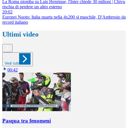
La Roma piomba su Luis Henrique, l'Inter chiede 30 milioni | Chivu
rischia di perdere un altro esterno
20:02
Europei Nuoto: Italia quarta nella 4x200 sl maschile, D'Ambrosio da
record italiano
Ultimi video
Vedi tutti
00:42
Pasqua tra fenomeni