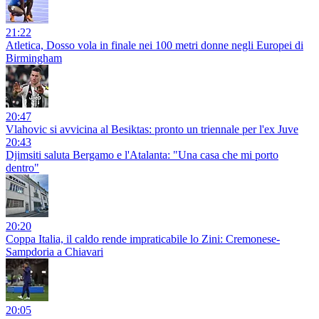
21:22
Atletica, Dosso vola in finale nei 100 metri donne negli Europei di
Birmingham
20:47
Vlahovic si avvicina al Besiktas: pronto un triennale per l'ex Juve
20:43
Djimsiti saluta Bergamo e l'Atalanta: "Una casa che mi porto
dentro"
20:20
Coppa Italia, il caldo rende impraticabile lo Zini: Cremonese-
Sampdoria a Chiavari
20:05