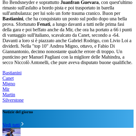
Bo Bendsneyder e soprattutto
Juanfran Guevara
, con quest'ultimo
rimasto sull'asfalto a bordo pista e poi trasportato in barella
sull'ambulanza: per lui solo un forte trauma cranico. Buon per
Bastianini
, che ha conquistato un posto sul podio dopo una bella
prova. Sfortunato
Fenati
, a lungo davanti a tutti nelle prima fasi
della gara e poi beffato anche da Mir, che ora ha portato a 66 i punti
di vantaggio sull'italiano, scavalcato da Canet, secondo a -64.
Davanti a loro si è piazzato anche Gabriel Rodrigo, con Livio Loi a
dividerli. Nella "top 10" Andrea Migno, ottavo, e Fabio Di
Giannantonio, decimo nonostante qualche errore di troppo. Un
punticino per Manuel Pagliani con la migliore delle Mahindra, a
secco Niccolò Antonelli, che pure aveva disputato buone qualifiche.
Bastianini
Canet
Migno
Mir
Martin
Silverstone
Notizie del giorno
Vedi tutti