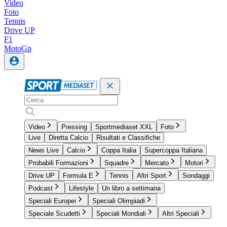
Video
Foto
Tennis
Drive UP
F1
MotoGp
Video
Pressing
Sportmediaset XXL
Foto
Live
Diretta Calcio
Risultati e Classifiche
News Live
Calcio
Coppa Italia
Supercoppa Italiana
Probabili Formazioni
Squadre
Mercato
Motori
Drive UP
Formula E
Tennis
Altri Sport
Sondaggi
Podcast
Lifestyle
Un libro a settimana
Speciali Europei
Speciali Olimpiadi
Speciale Scudetti
Speciali Mondiali
Altri Speciali