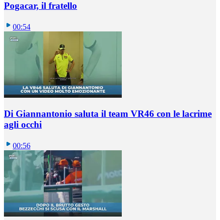
Pogacar, il fratello
00:54
Di Giannantonio saluta il team VR46 con le lacrime
agli occhi
00:56