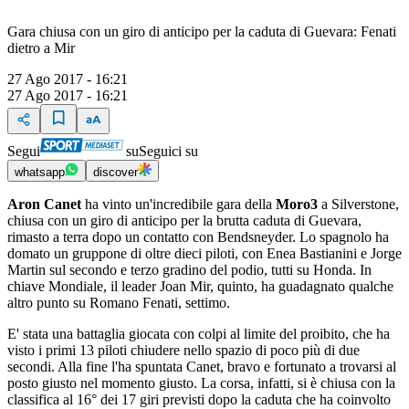
Gara chiusa con un giro di anticipo per la caduta di Guevara: Fenati
dietro a Mir
27 Ago 2017 - 16:21
27 Ago 2017 - 16:21
Segui
su
Seguici su
whatsapp
discover
Aron Canet
ha vinto un'incredibile gara della
Moro3
a Silverstone,
chiusa con un giro di anticipo per la brutta caduta di Guevara,
rimasto a terra dopo un contatto con Bendsneyder. Lo spagnolo ha
domato un gruppone di oltre dieci piloti, con Enea Bastianini e Jorge
Martin sul secondo e terzo gradino del podio, tutti su Honda. In
chiave Mondiale, il leader Joan Mir, quinto, ha guadagnato qualche
altro punto su Romano Fenati, settimo.
E' stata una battaglia giocata con colpi al limite del proibito, che ha
visto i primi 13 piloti chiudere nello spazio di poco più di due
secondi. Alla fine l'ha spuntata Canet, bravo e fortunato a trovarsi al
posto giusto nel momento giusto. La corsa, infatti, si è chiusa con la
classifica al 16° dei 17 giri previsti dopo la caduta che ha coinvolto