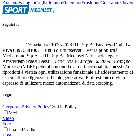
Atalanta
Bologna
Cagliari
Como
Fiorentina
Frosinone
Genoa
Inter
Juvent
Seguici su
Copyright © 1999-
2026
RTI S.p.A. Business Digital -
P.Iva 03976881007 - Tutti i diritti riservati - Per la pubblicità
Mediamond S.p.A. - RTI S.p.A., Mediaset N.V., sede legale
Amsterdam (Paesi Bassi) - Uffici Viale Europa 46, 20093 Cologno
Monzese (MI)
Rispetto ai contenuti e ai dati personali trasmessi e/o
riprodotti è vietata ogni utilizzazione funzionale all’addestramento di
sistemi di intelligenza artificiale generativa. È altresì fatto divieto
espresso di utilizzare mezzi automatizzati di data scraping.
Legal
Corporate
Privacy Policy
Cookie Policy
Media
Video
Foto
Live e Risultati
Live