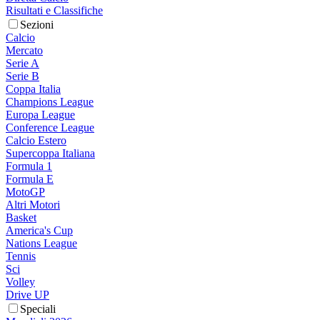
Risultati e Classifiche
Sezioni
Calcio
Mercato
Serie A
Serie B
Coppa Italia
Champions League
Europa League
Conference League
Calcio Estero
Supercoppa Italiana
Formula 1
Formula E
MotoGP
Altri Motori
Basket
America's Cup
Nations League
Tennis
Sci
Volley
Drive UP
Speciali