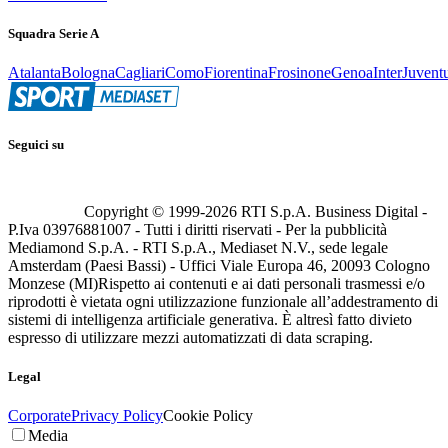
Squadra Serie A
Atalanta
Bologna
Cagliari
Como
Fiorentina
Frosinone
Genoa
Inter
Juvent
Seguici su
Copyright © 1999-
2026
RTI S.p.A. Business Digital -
P.Iva 03976881007 - Tutti i diritti riservati - Per la pubblicità
Mediamond S.p.A. - RTI S.p.A., Mediaset N.V., sede legale
Amsterdam (Paesi Bassi) - Uffici Viale Europa 46, 20093 Cologno
Monzese (MI)
Rispetto ai contenuti e ai dati personali trasmessi e/o
riprodotti è vietata ogni utilizzazione funzionale all’addestramento di
sistemi di intelligenza artificiale generativa. È altresì fatto divieto
espresso di utilizzare mezzi automatizzati di data scraping.
Legal
Corporate
Privacy Policy
Cookie Policy
Media