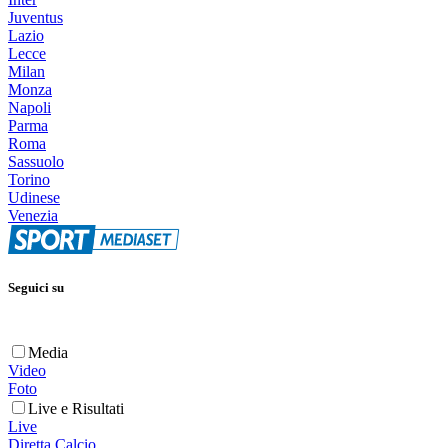
Juventus
Lazio
Lecce
Milan
Monza
Napoli
Parma
Roma
Sassuolo
Torino
Udinese
Venezia
Seguici su
Media
Video
Foto
Live e Risultati
Live
Diretta Calcio