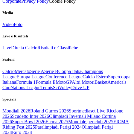
Corporate
Privacy Policy
Cookie Policy
Media
Video
Foto
Live e Risultati
Live
Diretta Calcio
Risultati e Classifiche
Sezioni
Calcio
Mercato
Serie A
Serie B
Coppa Italia
Champions
League
Europa League
Conference League
Calcio Estero
Supercoppa
Italiana
Formula 1
Formula E
MotoGP
Altri Motori
Basket
America's
Cup
Nations League
Tennis
Sci
Volley
Drive UP
Speciali
Mondiali 2026
Roland Garros 2026
Sportmediaset Live Riccione
2026
Scudetto Inter 2026
Olimpiadi Invernali Milano Cortina
2026
Super Bowl 2026
Eicma 2025
Mondiale per club 2025
EICMA
Riding Fest 2025
Paralimpiadi Parigi 2024
Olimpiadi Parigi
2024
Euro 2024