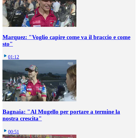
Marquez: "Voglio capire come va il braccio e come
sto"
01:12
Bagnaia: "Al Mugello per portare a termine la
nostra crescita"
00:51