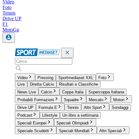
Video
Foto
Tennis
Drive UP
F1
MotoGp
Video
Pressing
Sportmediaset XXL
Foto
Live
Diretta Calcio
Risultati e Classifiche
News Live
Calcio
Coppa Italia
Supercoppa Italiana
Probabili Formazioni
Squadre
Mercato
Motori
Drive UP
Formula E
Tennis
Altri Sport
Sondaggi
Podcast
Lifestyle
Un libro a settimana
Speciali Europei
Speciali Olimpiadi
Speciale Scudetti
Speciali Mondiali
Altri Speciali