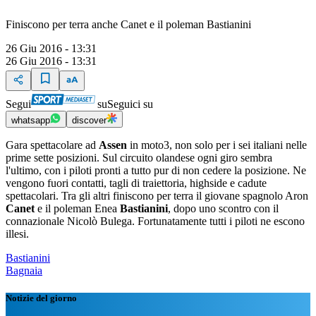
Finiscono per terra anche Canet e il poleman Bastianini
26 Giu 2016 - 13:31
26 Giu 2016 - 13:31
Segui
su
Seguici su
whatsapp
discover
Gara spettacolare ad
Assen
in moto3, non solo per i sei italiani nelle
prime sette posizioni. Sul circuito olandese ogni giro sembra
l'ultimo, con i piloti pronti a tutto pur di non cedere la posizione. Ne
vengono fuori contatti, tagli di traiettoria, highside e cadute
spettacolari. Tra gli altri finiscono per terra il giovane spagnolo Aron
Canet
e il poleman Enea
Bastianini
, dopo uno scontro con il
connazionale Nicolò Bulega. Fortunatamente tutti i piloti ne escono
illesi.
Bastianini
Bagnaia
Notizie del giorno