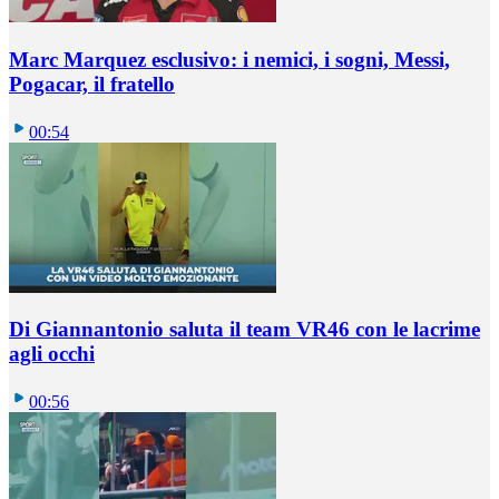
Marc Marquez esclusivo: i nemici, i sogni, Messi,
Pogacar, il fratello
00:54
Di Giannantonio saluta il team VR46 con le lacrime
agli occhi
00:56