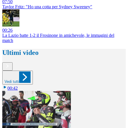
07:50
Taylor Fritz: "Ho una cotta per Sydney Sweeney"
00:26
La Lazio batte 1-2 il Frosinone in amichevole, le immagini del
match
Ultimi video
Vedi tutti
00:42