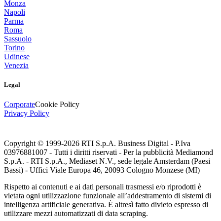
Monza
Napoli
Parma
Roma
Sassuolo
Torino
Udinese
Venezia
Legal
Corporate
Cookie Policy
Privacy Policy
Copyright © 1999-
2026
RTI S.p.A. Business Digital - P.Iva
03976881007 - Tutti i diritti riservati - Per la pubblicità Mediamond
S.p.A. - RTI S.p.A., Mediaset N.V., sede legale Amsterdam (Paesi
Bassi) - Uffici Viale Europa 46, 20093 Cologno Monzese (MI)
Rispetto ai contenuti e ai dati personali trasmessi e/o riprodotti è
vietata ogni utilizzazione funzionale all’addestramento di sistemi di
intelligenza artificiale generativa. È altresì fatto divieto espresso di
utilizzare mezzi automatizzati di data scraping.