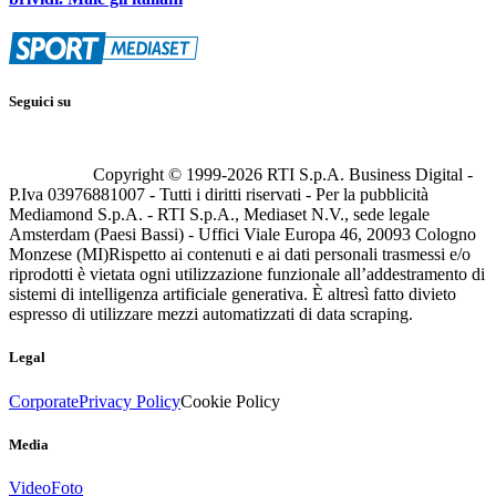
Seguici su
Copyright © 1999-
2026
RTI S.p.A. Business Digital -
P.Iva 03976881007 - Tutti i diritti riservati - Per la pubblicità
Mediamond S.p.A. - RTI S.p.A., Mediaset N.V., sede legale
Amsterdam (Paesi Bassi) - Uffici Viale Europa 46, 20093 Cologno
Monzese (MI)
Rispetto ai contenuti e ai dati personali trasmessi e/o
riprodotti è vietata ogni utilizzazione funzionale all’addestramento di
sistemi di intelligenza artificiale generativa. È altresì fatto divieto
espresso di utilizzare mezzi automatizzati di data scraping.
Legal
Corporate
Privacy Policy
Cookie Policy
Media
Video
Foto