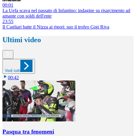
00:01
La Uefa scava nel passato di Infantino: indagine su risarcimento ad
amante con soldi dell'ente
23:55
Il Cagliari batte il Nizza ai rigori: suo il trofeo Gigi Riva
Ultimi video
Vedi tutti
00:42
Pasqua tra fenomeni