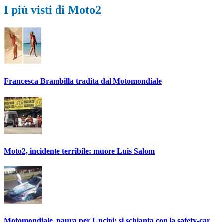
I più visti di Moto2
Francesca Brambilla tradita dal Motomondiale
Moto2, incidente terribile: muore Luis Salom
Motomondiale, paura per Uncini: si schianta con la safety-car