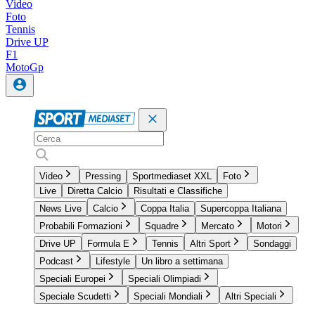
Video
Foto
Tennis
Drive UP
F1
MotoGp
Video
Pressing
Sportmediaset XXL
Foto
Live
Diretta Calcio
Risultati e Classifiche
News Live
Calcio
Coppa Italia
Supercoppa Italiana
Probabili Formazioni
Squadre
Mercato
Motori
Drive UP
Formula E
Tennis
Altri Sport
Sondaggi
Podcast
Lifestyle
Un libro a settimana
Speciali Europei
Speciali Olimpiadi
Speciale Scudetti
Speciali Mondiali
Altri Speciali