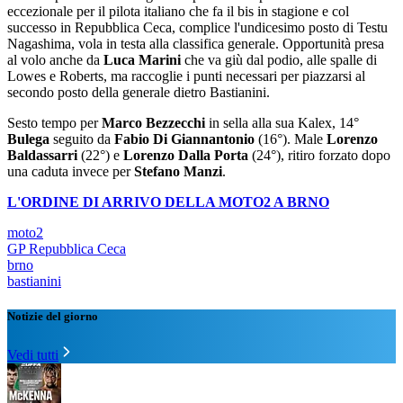
eccezionale per il pilota italiano che fa il bis in stagione e col
successo in Repubblica Ceca, complice l'undicesimo posto di Testu
Nagashima, vola in testa alla classifica generale. Opportunità presa
al volo anche da
Luca Marini
che va giù dal podio, alle spalle di
Lowes e Roberts, ma raccoglie i punti necessari per piazzarsi al
secondo posto della generale dietro Bastianini.
Sesto tempo per
Marco Bezzecchi
in sella alla sua Kalex, 14°
Bulega
seguito da
Fabio Di Giannantonio
(16°). Male
Lorenzo
Baldassarri
(22°) e
Lorenzo Dalla Porta
(24°), ritiro forzato dopo
una caduta invece per
Stefano Manzi
.
L'ORDINE DI ARRIVO DELLA MOTO2 A BRNO
moto2
GP Repubblica Ceca
brno
bastianini
Notizie del giorno
Vedi tutti