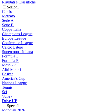
Risultati e Classifiche
Sezioni
Calcio
Mercato
Serie A
Serie B
Coppa Italia
Champions League
Europa League
Conference League
Calcio Estero
Supercoppa Italiana
Formula 1
Formula E
MotoGP
Altri Motori
Basket
America's Cup
Nations League
Tennis
Sci
Volley
Drive UP
Speciali
Mondiali 2026