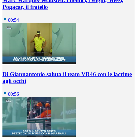
Marc Marquez esclusivo: i nemici, i sogni, Messi,
Pogacar, il fratello
00:54
Di Giannantonio saluta il team VR46 con le lacrime
agli occhi
00:56