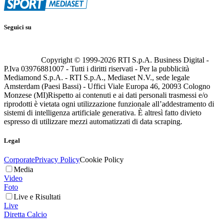
Seguici su
Copyright © 1999-
2026
RTI S.p.A. Business Digital -
P.Iva 03976881007 - Tutti i diritti riservati - Per la pubblicità
Mediamond S.p.A. - RTI S.p.A., Mediaset N.V., sede legale
Amsterdam (Paesi Bassi) - Uffici Viale Europa 46, 20093 Cologno
Monzese (MI)
Rispetto ai contenuti e ai dati personali trasmessi e/o
riprodotti è vietata ogni utilizzazione funzionale all’addestramento di
sistemi di intelligenza artificiale generativa. È altresì fatto divieto
espresso di utilizzare mezzi automatizzati di data scraping.
Legal
Corporate
Privacy Policy
Cookie Policy
Media
Video
Foto
Live e Risultati
Live
Diretta Calcio