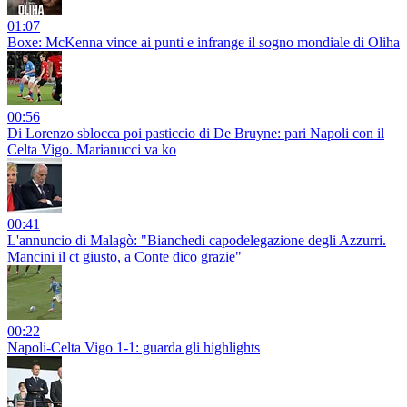
01:07
Boxe: McKenna vince ai punti e infrange il sogno mondiale di Oliha
00:56
Di Lorenzo sblocca poi pasticcio di De Bruyne: pari Napoli con il
Celta Vigo. Marianucci va ko
00:41
L'annuncio di Malagò: "Bianchedi capodelegazione degli Azzurri.
Mancini il ct giusto, a Conte dico grazie"
00:22
Napoli-Celta Vigo 1-1: guarda gli highlights