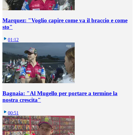
Marquez: "Voglio capire come va il braccio e come
sto"
01:12
Bagnaia: "Al Mugello per portare a termine la
nostra crescita"
00:51