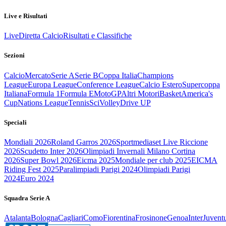
Live e Risultati
Live
Diretta Calcio
Risultati e Classifiche
Sezioni
Calcio
Mercato
Serie A
Serie B
Coppa Italia
Champions
League
Europa League
Conference League
Calcio Estero
Supercoppa
Italiana
Formula 1
Formula E
MotoGP
Altri Motori
Basket
America's
Cup
Nations League
Tennis
Sci
Volley
Drive UP
Speciali
Mondiali 2026
Roland Garros 2026
Sportmediaset Live Riccione
2026
Scudetto Inter 2026
Olimpiadi Invernali Milano Cortina
2026
Super Bowl 2026
Eicma 2025
Mondiale per club 2025
EICMA
Riding Fest 2025
Paralimpiadi Parigi 2024
Olimpiadi Parigi
2024
Euro 2024
Squadra Serie A
Atalanta
Bologna
Cagliari
Como
Fiorentina
Frosinone
Genoa
Inter
Juvent