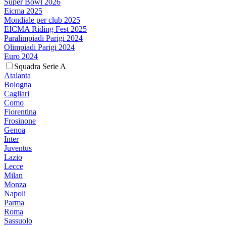
Super Bowl 2026
Eicma 2025
Mondiale per club 2025
EICMA Riding Fest 2025
Paralimpiadi Parigi 2024
Olimpiadi Parigi 2024
Euro 2024
Squadra Serie A
Atalanta
Bologna
Cagliari
Como
Fiorentina
Frosinone
Genoa
Inter
Juventus
Lazio
Lecce
Milan
Monza
Napoli
Parma
Roma
Sassuolo