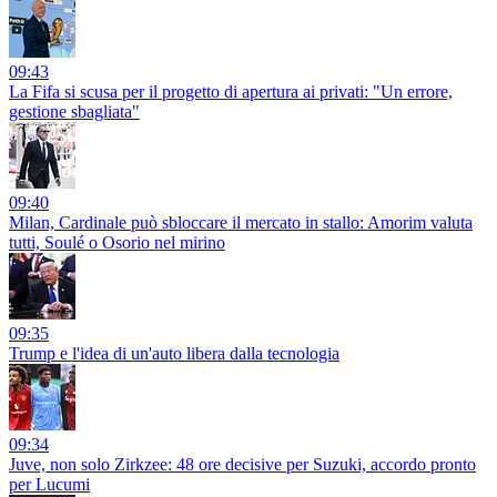
09:43
La Fifa si scusa per il progetto di apertura ai privati: "Un errore,
gestione sbagliata"
09:40
Milan, Cardinale può sbloccare il mercato in stallo: Amorim valuta
tutti, Soulé o Osorio nel mirino
09:35
Trump e l'idea di un'auto libera dalla tecnologia
09:34
Juve, non solo Zirkzee: 48 ore decisive per Suzuki, accordo pronto
per Lucumi