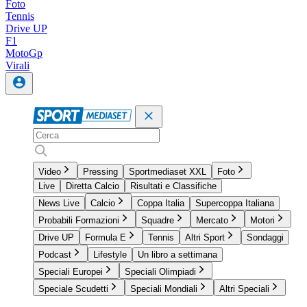
Foto
Tennis
Drive UP
F1
MotoGp
Virali
Video
Pressing
Sportmediaset XXL
Foto
Live
Diretta Calcio
Risultati e Classifiche
News Live
Calcio
Coppa Italia
Supercoppa Italiana
Probabili Formazioni
Squadre
Mercato
Motori
Drive UP
Formula E
Tennis
Altri Sport
Sondaggi
Podcast
Lifestyle
Un libro a settimana
Speciali Europei
Speciali Olimpiadi
Speciale Scudetti
Speciali Mondiali
Altri Speciali