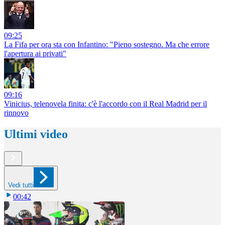
09:25
La Fifa per ora sta con Infantino: "Pieno sostegno. Ma che errore
l'apertura ai privati"
09:16
Vinicius, telenovela finita: c'è l'accordo con il Real Madrid per il
rinnovo
Ultimi video
Vedi tutti
00:42