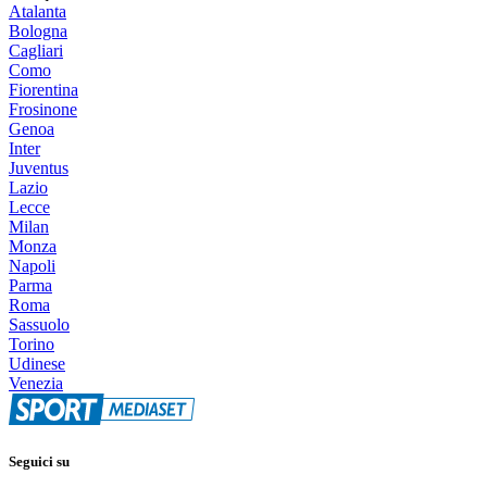
Atalanta
Bologna
Cagliari
Como
Fiorentina
Frosinone
Genoa
Inter
Juventus
Lazio
Lecce
Milan
Monza
Napoli
Parma
Roma
Sassuolo
Torino
Udinese
Venezia
Seguici su