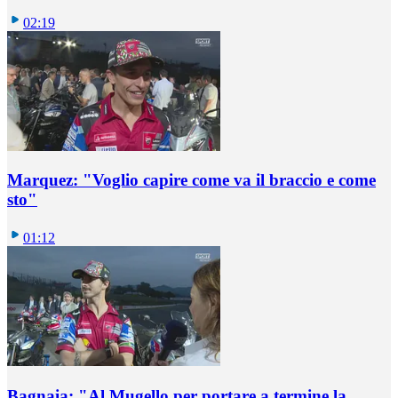
02:19
Marquez: "Voglio capire come va il braccio e come
sto"
01:12
Bagnaia: "Al Mugello per portare a termine la