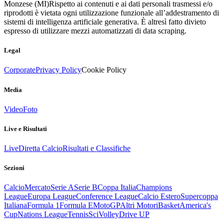
Monzese (MI)
Rispetto ai contenuti e ai dati personali trasmessi e/o
riprodotti è vietata ogni utilizzazione funzionale all’addestramento di
sistemi di intelligenza artificiale generativa. È altresì fatto divieto
espresso di utilizzare mezzi automatizzati di data scraping.
Legal
Corporate
Privacy Policy
Cookie Policy
Media
Video
Foto
Live e Risultati
Live
Diretta Calcio
Risultati e Classifiche
Sezioni
Calcio
Mercato
Serie A
Serie B
Coppa Italia
Champions
League
Europa League
Conference League
Calcio Estero
Supercoppa
Italiana
Formula 1
Formula E
MotoGP
Altri Motori
Basket
America's
Cup
Nations League
Tennis
Sci
Volley
Drive UP