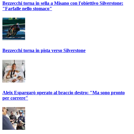
Bezzecchi torna in sella a Misano con l'obiettivo Silverstone:
"Farfalle nello stomaco"
Bezzecchi torna in pista verso Silverstone
Aleix Espargarò operato al braccio destro: "Ma sono pronto
per correre"