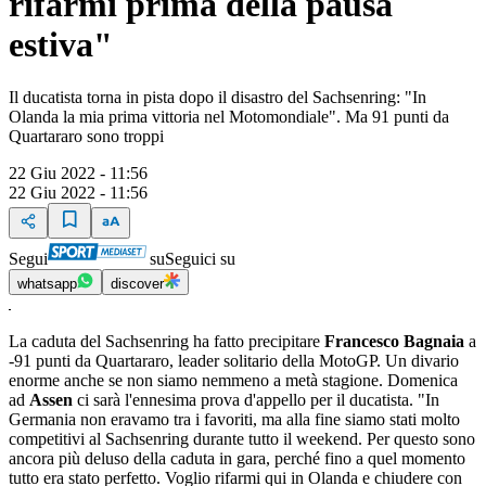
rifarmi prima della pausa
estiva"
Il ducatista torna in pista dopo il disastro del Sachsenring: "In
Olanda la mia prima vittoria nel Motomondiale". Ma 91 punti da
Quartararo sono troppi
22 Giu 2022 - 11:56
22 Giu 2022 - 11:56
Segui
su
Seguici su
whatsapp
discover
La caduta del Sachsenring ha fatto precipitare
Francesco Bagnaia
a
-91 punti da Quartararo, leader solitario della MotoGP. Un divario
enorme anche se non siamo nemmeno a metà stagione. Domenica
ad
Assen
ci sarà l'ennesima prova d'appello per il ducatista. "In
Germania non eravamo tra i favoriti, ma alla fine siamo stati molto
competitivi al Sachsenring durante tutto il weekend. Per questo sono
ancora più deluso della caduta in gara, perché fino a quel momento
tutto era stato perfetto. Voglio rifarmi qui in Olanda e chiudere con