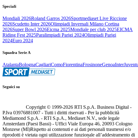
Speciali
Mondiali 2026
Roland Garros 2026
Sportmediaset Live Riccione
2026
Scudetto Inter 2026
Olimpiadi Invernali Milano Cortina
2026
Super Bowl 2026
Eicma 2025
Mondiale per club 2025
EICMA
Riding Fest 2025
Paralimpiadi Parigi 2024
Olimpiadi Parigi
2024
Euro 2024
Squadra Serie A
Atalanta
Bologna
Cagliari
Como
Fiorentina
Frosinone
Genoa
Inter
Juvent
Seguici su
Copyright © 1999-
2026
RTI S.p.A. Business Digital -
P.Iva 03976881007 - Tutti i diritti riservati - Per la pubblicità
Mediamond S.p.A. - RTI S.p.A., Mediaset N.V., sede legale
Amsterdam (Paesi Bassi) - Uffici Viale Europa 46, 20093 Cologno
Monzese (MI)
Rispetto ai contenuti e ai dati personali trasmessi e/o
riprodotti è vietata ogni utilizzazione funzionale all’addestramento di