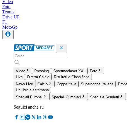
Video
Foto
Tennis
Drive UP
F1
MotoGp
Video
Pressing
Sportmediaset XXL
Foto
Live
Diretta Calcio
Risultati e Classifiche
News Live
Calcio
Coppa Italia
Supercoppa Italiana
Proba
Un libro a settimana
Speciali Europei
Speciali Olimpiadi
Speciale Scudetti
Seguici anche su