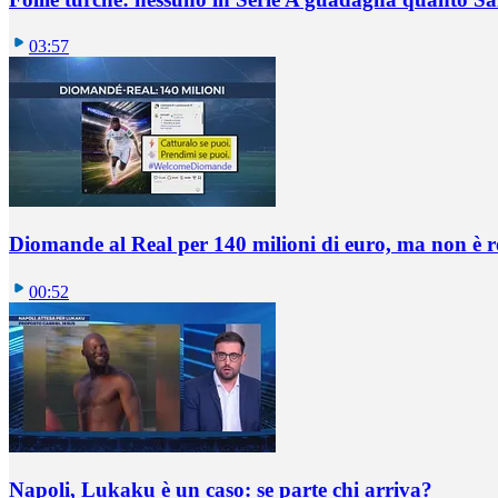
03:57
Diomande al Real per 140 milioni di euro, ma non è 
00:52
Napoli, Lukaku è un caso: se parte chi arriva?