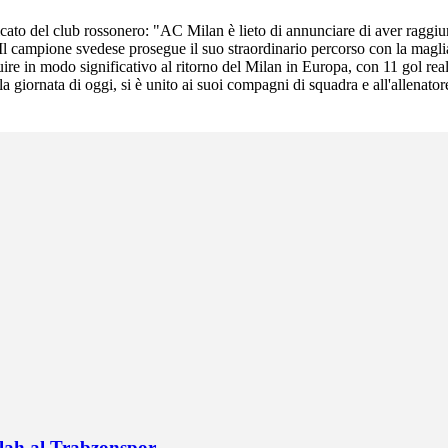
cato del club rossonero: "AC Milan è lieto di annunciare di aver raggiun
 Il campione svedese prosegue il suo straordinario percorso con la magli
ire in modo significativo al ritorno del Milan in Europa, con 11 gol reali
a giornata di oggi, si è unito ai suoi compagni di squadra e all'allenato
alah al Trabzonspor