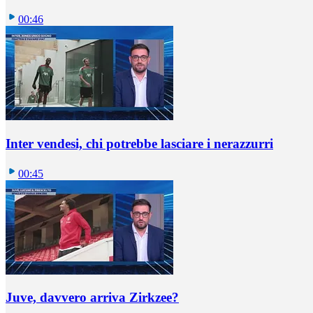
00:46
Inter vendesi, chi potrebbe lasciare i nerazzurri
00:45
Juve, davvero arriva Zirkzee?