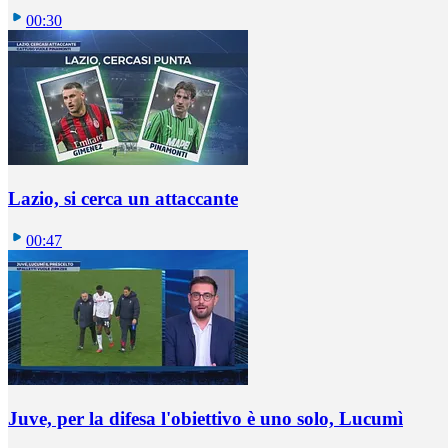
00:30
Lazio, si cerca un attaccante
00:47
Juve, per la difesa l'obiettivo è uno solo, Lucumì