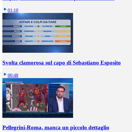
01:10
Svolta clamorosa sul capo di Sebastiano Esposito
00:48
Pellegrini-Roma, manca un piccolo dettaglio