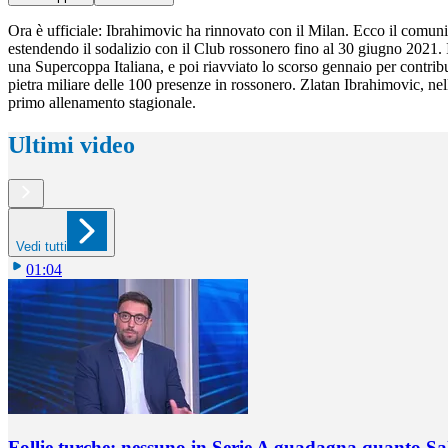
Ora è ufficiale: Ibrahimovic ha rinnovato con il Milan. Ecco il comuni
estendendo il sodalizio con il Club rossonero fino al 30 giugno 2021.
una Supercoppa Italiana, e poi riavviato lo scorso gennaio per contribu
pietra miliare delle 100 presenze in rossonero. Zlatan Ibrahimovic, nell
primo allenamento stagionale.
Ultimi video
Vedi tutti
01:04
Follie turche: nessuno in Serie A guadagna quanto S