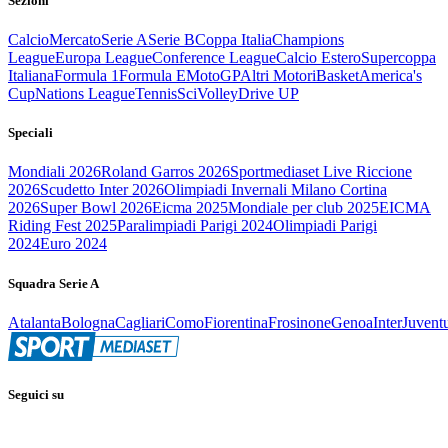
Sezioni
Calcio
Mercato
Serie A
Serie B
Coppa Italia
Champions
League
Europa League
Conference League
Calcio Estero
Supercoppa
Italiana
Formula 1
Formula E
MotoGP
Altri Motori
Basket
America's
Cup
Nations League
Tennis
Sci
Volley
Drive UP
Speciali
Mondiali 2026
Roland Garros 2026
Sportmediaset Live Riccione
2026
Scudetto Inter 2026
Olimpiadi Invernali Milano Cortina
2026
Super Bowl 2026
Eicma 2025
Mondiale per club 2025
EICMA
Riding Fest 2025
Paralimpiadi Parigi 2024
Olimpiadi Parigi
2024
Euro 2024
Squadra Serie A
Atalanta
Bologna
Cagliari
Como
Fiorentina
Frosinone
Genoa
Inter
Juvent
Seguici su