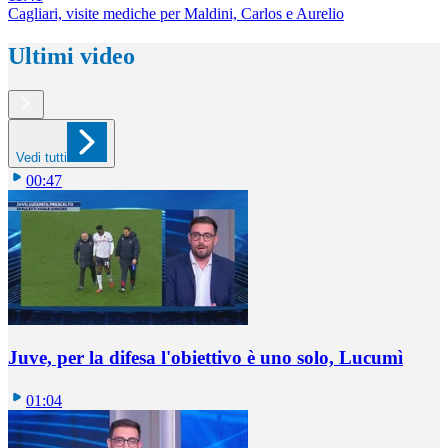
Cagliari, visite mediche per Maldini, Carlos e Aurelio
Ultimi video
Vedi tutti
00:47
Juve, per la difesa l'obiettivo è uno solo, Lucumì
01:04