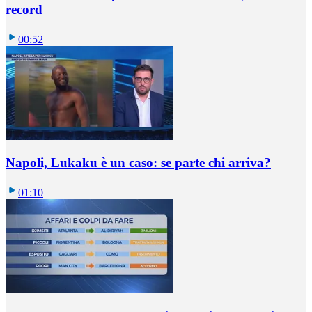
record
00:52
Napoli, Lukaku è un caso: se parte chi arriva?
01:10