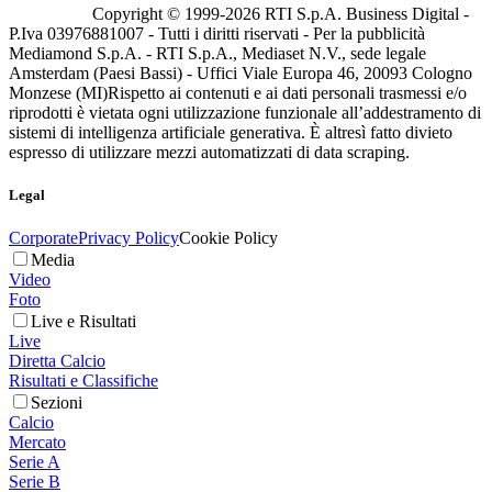
Copyright © 1999-
2026
RTI S.p.A. Business Digital -
P.Iva 03976881007 - Tutti i diritti riservati - Per la pubblicità
Mediamond S.p.A. - RTI S.p.A., Mediaset N.V., sede legale
Amsterdam (Paesi Bassi) - Uffici Viale Europa 46, 20093 Cologno
Monzese (MI)
Rispetto ai contenuti e ai dati personali trasmessi e/o
riprodotti è vietata ogni utilizzazione funzionale all’addestramento di
sistemi di intelligenza artificiale generativa. È altresì fatto divieto
espresso di utilizzare mezzi automatizzati di data scraping.
Legal
Corporate
Privacy Policy
Cookie Policy
Media
Video
Foto
Live e Risultati
Live
Diretta Calcio
Risultati e Classifiche
Sezioni
Calcio
Mercato
Serie A
Serie B