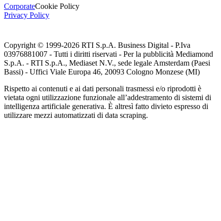
Corporate
Cookie Policy
Privacy Policy
Copyright © 1999-
2026
RTI S.p.A. Business Digital - P.Iva
03976881007 - Tutti i diritti riservati - Per la pubblicità Mediamond
S.p.A. - RTI S.p.A., Mediaset N.V., sede legale Amsterdam (Paesi
Bassi) - Uffici Viale Europa 46, 20093 Cologno Monzese (MI)
Rispetto ai contenuti e ai dati personali trasmessi e/o riprodotti è
vietata ogni utilizzazione funzionale all’addestramento di sistemi di
intelligenza artificiale generativa. È altresì fatto divieto espresso di
utilizzare mezzi automatizzati di data scraping.