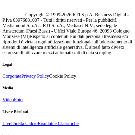
Copyright © 1999-
2026
RTI S.p.A. Business Digital -
P.Iva 03976881007 - Tutti i diritti riservati - Per la pubblicità
Mediamond S.p.A. - RTI S.p.A., Mediaset N.V., sede legale
Amsterdam (Paesi Bassi) - Uffici Viale Europa 46, 20093 Cologno
Monzese (MI)
Rispetto ai contenuti e ai dati personali trasmessi e/o
riprodotti è vietata ogni utilizzazione funzionale all’addestramento di
sistemi di intelligenza artificiale generativa. È altresì fatto divieto
espresso di utilizzare mezzi automatizzati di data scraping.
Legal
Corporate
Privacy Policy
Cookie Policy
Media
Video
Foto
Live e Risultati
Live
Diretta Calcio
Risultati e Classifiche