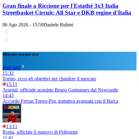
Gran finale a Riccione per l'Estathé 3x3 Italia
Streetbasket Circuit: All Star e DKB regine d'Italia
06 Ago 2026 - 15:59
Daniele Rubini
Mercato ora per ora
Vedi tutti
15:32
Torino, ecco gli obiettivi per chiudere il mercato
15:11
Arsenal, ufficiale acquisto Bruno Guimaraes dal Newcastle
14:43
Accordo Ferran Torres-Psg, trattativa avanzata con il Barça
13:11
Roma, ufficiale il rinnovo di Pellegrini
11:41