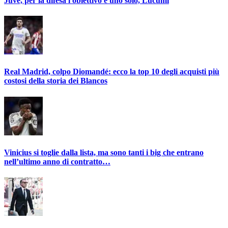
Juve, per la difesa l'obiettivo è uno solo, Lucumì
Real Madrid, colpo Diomandé: ecco la top 10 degli acquisti più
costosi della storia dei Blancos
Vinicius si toglie dalla lista, ma sono tanti i big che entrano
nell’ultimo anno di contratto…