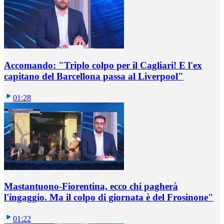
Accomando: "Triplo colpo per il Cagliari! E l'ex
capitano del Barcellona passa al Liverpool"
01:28
Mastantuono-Fiorentina, ecco chi pagherà
l'ingaggio. Ma il colpo di giornata è del Frosinone"
01:22