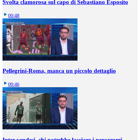
Svolta clamorosa sul capo di Sebastiano Esposito
00:48
Pellegrini-Roma, manca un piccolo dettaglio
00:46
Inter vendesi, chi potrebbe lasciare i nerazzurri