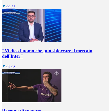
00:57
"Vi dico l'uomo che può sbloccare il mercato
dell'Inter"
02:03
Il tempo di sognare