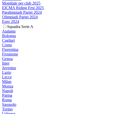
Mondiale per club 2025
EICMA Riding Fest 2025
Paralimpiadi Parigi 2024
Olimpiadi Parigi 2024
Euro 2024
Squadra Serie A
Atalanta
Bologna
Cagliari
Como
Fiorentina
Frosinone
Genoa
Inter
Juventus
Lazio
Lecce
Milan
Monza
Napoli
Parma
Roma
Sassuolo
Torino
Udinese