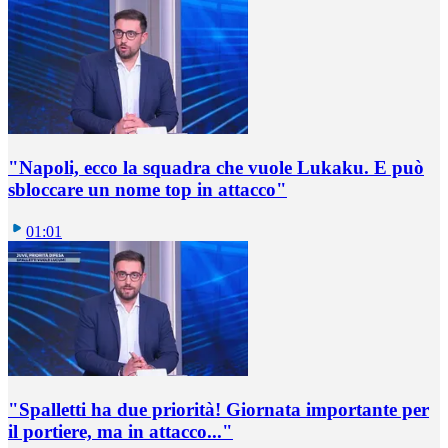
"Napoli, ecco la squadra che vuole Lukaku. E può
sbloccare un nome top in attacco"
01:01
"Spalletti ha due priorità! Giornata importante per
il portiere, ma in attacco..."