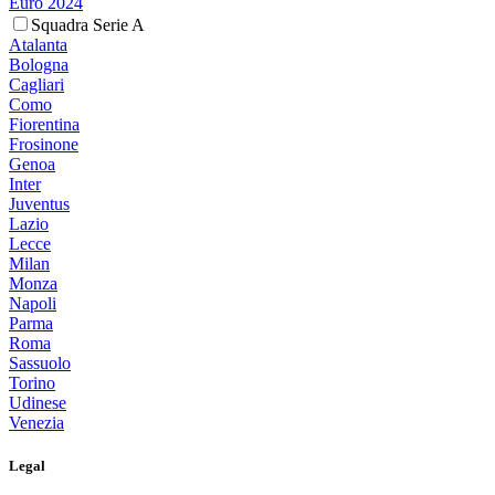
Euro 2024
Squadra Serie A
Atalanta
Bologna
Cagliari
Como
Fiorentina
Frosinone
Genoa
Inter
Juventus
Lazio
Lecce
Milan
Monza
Napoli
Parma
Roma
Sassuolo
Torino
Udinese
Venezia
Legal