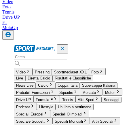
Video
Foto
Tennis
Drive UP
F1
MotoGp
Video
Pressing
Sportmediaset XXL
Foto
Live
Diretta Calcio
Risultati e Classifiche
News Live
Calcio
Coppa Italia
Supercoppa Italiana
Probabili Formazioni
Squadre
Mercato
Motori
Drive UP
Formula E
Tennis
Altri Sport
Sondaggi
Podcast
Lifestyle
Un libro a settimana
Speciali Europei
Speciali Olimpiadi
Speciale Scudetti
Speciali Mondiali
Altri Speciali