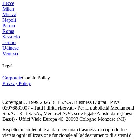
Lecce
Milan
Monza
Napoli
Parma
Roma
Sassuolo
Torino
Udinese
Venezia
Legal
Corporate
Cookie Policy
Privacy Policy
Copyright © 1999-
2026
RTI S.p.A. Business Digital - P.Iva
03976881007 - Tutti i diritti riservati - Per la pubblicità Mediamond
S.p.A. - RTI S.p.A., Mediaset N.V., sede legale Amsterdam (Paesi
Bassi) - Uffici Viale Europa 46, 20093 Cologno Monzese (MI)
Rispetto ai contenuti e ai dati personali trasmessi e/o riprodotti è
vietata ogni utilizzazione funzionale all’addestramento di sistemi di