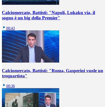
Calciomercato, Battisti: "Napoli, Lukaku via, il
sogno è un big della Premier"
00:43
Calciomercato, Battisti: "Roma, Gasperini vuole un
trequartista"
00:36