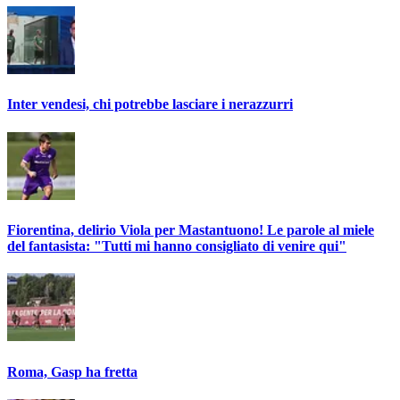
Inter vendesi, chi potrebbe lasciare i nerazzurri
Fiorentina, delirio Viola per Mastantuono! Le parole al miele
del fantasista: "Tutti mi hanno consigliato di venire qui"
Roma, Gasp ha fretta