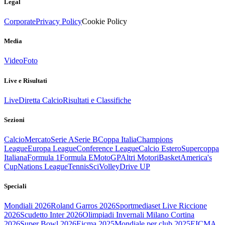
Legal
Corporate
Privacy Policy
Cookie Policy
Media
Video
Foto
Live e Risultati
Live
Diretta Calcio
Risultati e Classifiche
Sezioni
Calcio
Mercato
Serie A
Serie B
Coppa Italia
Champions
League
Europa League
Conference League
Calcio Estero
Supercoppa
Italiana
Formula 1
Formula E
MotoGP
Altri Motori
Basket
America's
Cup
Nations League
Tennis
Sci
Volley
Drive UP
Speciali
Mondiali 2026
Roland Garros 2026
Sportmediaset Live Riccione
2026
Scudetto Inter 2026
Olimpiadi Invernali Milano Cortina
2026
Super Bowl 2026
Eicma 2025
Mondiale per club 2025
EICMA