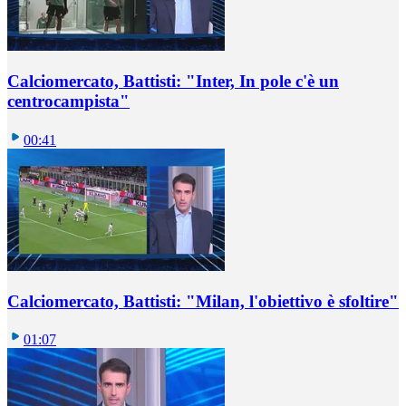
Calciomercato, Battisti: "Inter, In pole c'è un
centrocampista"
00:41
Calciomercato, Battisti: "Milan, l'obiettivo è sfoltire"
01:07