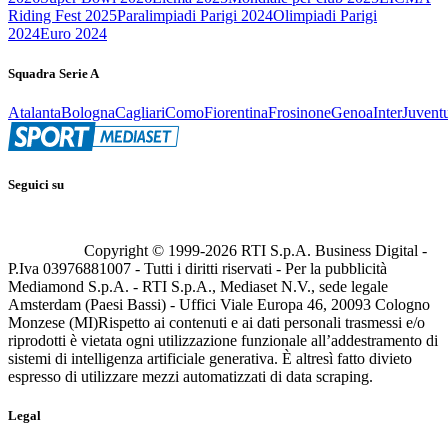
Riding Fest 2025
Paralimpiadi Parigi 2024
Olimpiadi Parigi
2024
Euro 2024
Squadra Serie A
Atalanta
Bologna
Cagliari
Como
Fiorentina
Frosinone
Genoa
Inter
Juvent
Seguici su
Copyright © 1999-
2026
RTI S.p.A. Business Digital -
P.Iva 03976881007 - Tutti i diritti riservati - Per la pubblicità
Mediamond S.p.A. - RTI S.p.A., Mediaset N.V., sede legale
Amsterdam (Paesi Bassi) - Uffici Viale Europa 46, 20093 Cologno
Monzese (MI)
Rispetto ai contenuti e ai dati personali trasmessi e/o
riprodotti è vietata ogni utilizzazione funzionale all’addestramento di
sistemi di intelligenza artificiale generativa. È altresì fatto divieto
espresso di utilizzare mezzi automatizzati di data scraping.
Legal