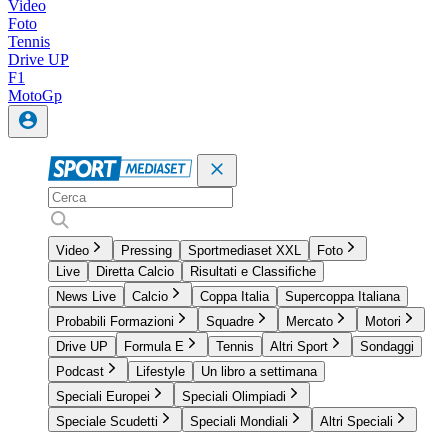
Video
Foto
Tennis
Drive UP
F1
MotoGp
Video
Pressing
Sportmediaset XXL
Foto
Live
Diretta Calcio
Risultati e Classifiche
News Live
Calcio
Coppa Italia
Supercoppa Italiana
Probabili Formazioni
Squadre
Mercato
Motori
Drive UP
Formula E
Tennis
Altri Sport
Sondaggi
Podcast
Lifestyle
Un libro a settimana
Speciali Europei
Speciali Olimpiadi
Speciale Scudetti
Speciali Mondiali
Altri Speciali