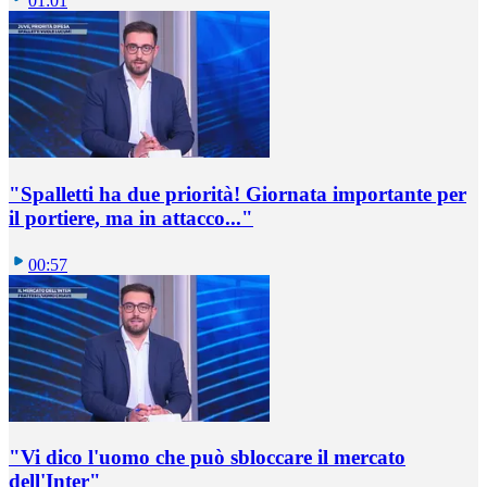
01:01
"Spalletti ha due priorità! Giornata importante per
il portiere, ma in attacco..."
00:57
"Vi dico l'uomo che può sbloccare il mercato
dell'Inter"