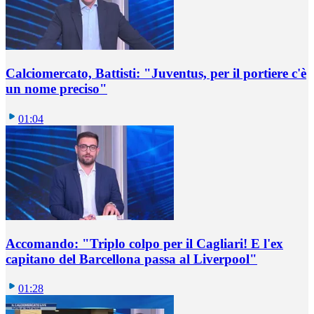
Calciomercato, Battisti: "Juventus, per il portiere c'è
un nome preciso"
01:04
Accomando: "Triplo colpo per il Cagliari! E l'ex
capitano del Barcellona passa al Liverpool"
01:28