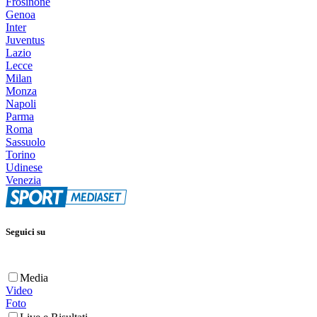
Frosinone
Genoa
Inter
Juventus
Lazio
Lecce
Milan
Monza
Napoli
Parma
Roma
Sassuolo
Torino
Udinese
Venezia
Seguici su
Media
Video
Foto