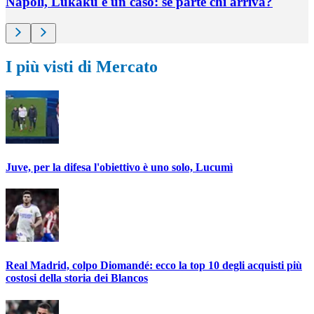
Napoli, Lukaku è un caso: se parte chi arriva?
I più visti di Mercato
Juve, per la difesa l'obiettivo è uno solo, Lucumì
Real Madrid, colpo Diomandé: ecco la top 10 degli acquisti più
costosi della storia dei Blancos