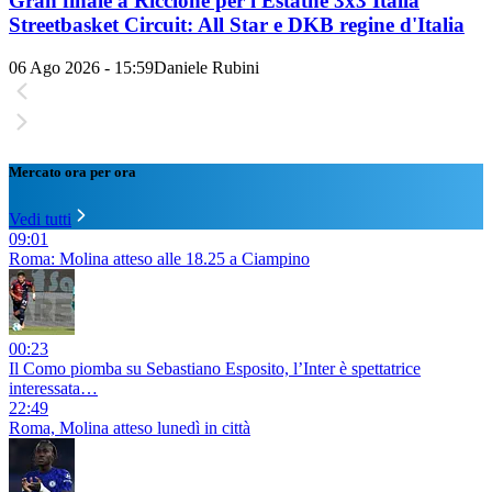
Gran finale a Riccione per l'Estathé 3x3 Italia
Streetbasket Circuit: All Star e DKB regine d'Italia
06 Ago 2026 - 15:59
Daniele Rubini
Mercato ora per ora
Vedi tutti
09:01
Roma: Molina atteso alle 18.25 a Ciampino
00:23
Il Como piomba su Sebastiano Esposito, l’Inter è spettatrice
interessata…
22:49
Roma, Molina atteso lunedì in città