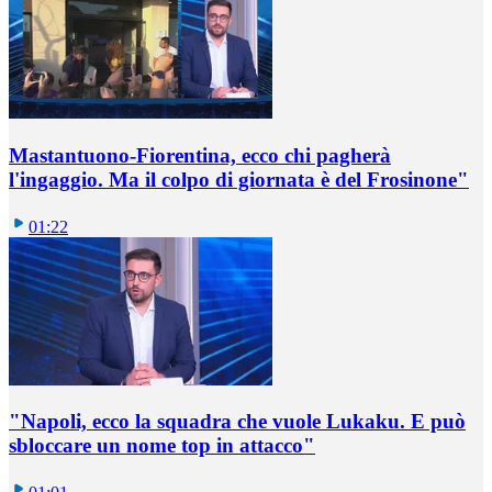
Mastantuono-Fiorentina, ecco chi pagherà
l'ingaggio. Ma il colpo di giornata è del Frosinone"
01:22
"Napoli, ecco la squadra che vuole Lukaku. E può
sbloccare un nome top in attacco"