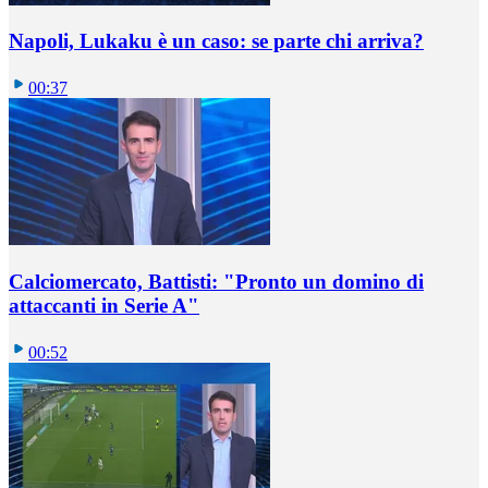
Napoli, Lukaku è un caso: se parte chi arriva?
00:37
Calciomercato, Battisti: "Pronto un domino di
attaccanti in Serie A"
00:52