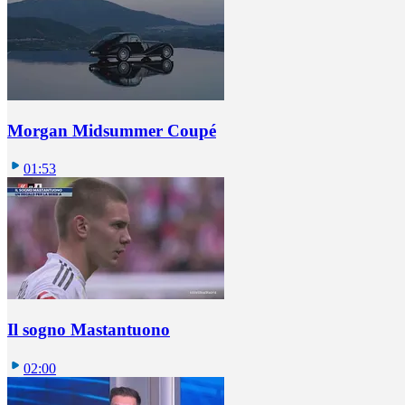
Morgan Midsummer Coupé
01:53
Il sogno Mastantuono
02:00