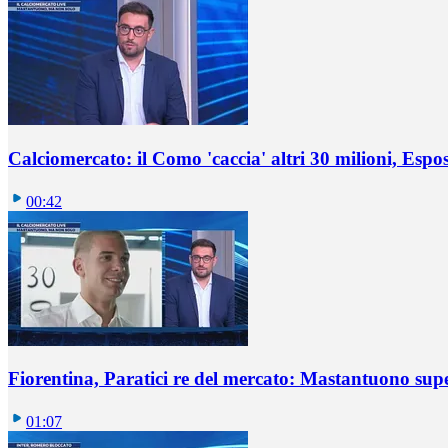
Calciomercato: il Como 'caccia' altri 30 milioni, Espos
00:42
Fiorentina, Paratici re del mercato: Mastantuono sup
01:07