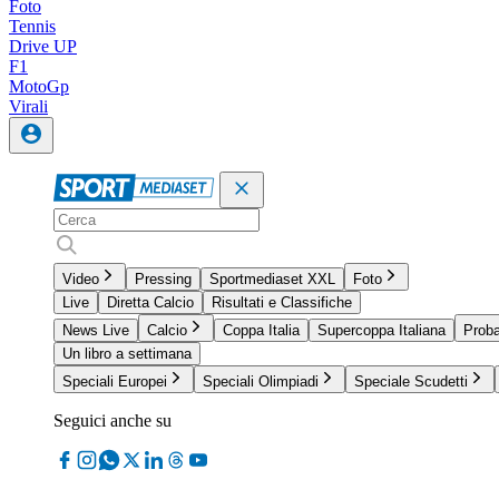
Foto
Tennis
Drive UP
F1
MotoGp
Virali
Video
Pressing
Sportmediaset XXL
Foto
Live
Diretta Calcio
Risultati e Classifiche
News Live
Calcio
Coppa Italia
Supercoppa Italiana
Proba
Un libro a settimana
Speciali Europei
Speciali Olimpiadi
Speciale Scudetti
Seguici anche su