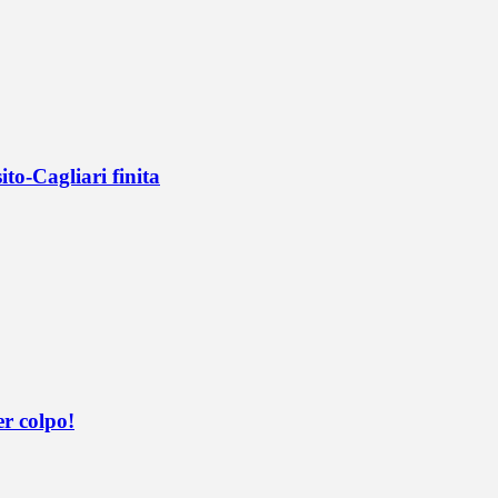
ito-Cagliari finita
er colpo!