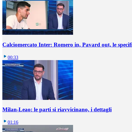
Calciomercato Inter: Romero in, Pavard out, le specif
00:33
Milan-Leao: le parti si riavvicinano, i dettagli
01:16