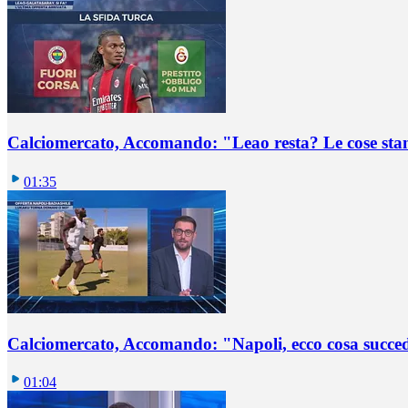
Calciomercato, Accomando: "Leao resta? Le cose st
01:35
Calciomercato, Accomando: "Napoli, ecco cosa succ
01:04