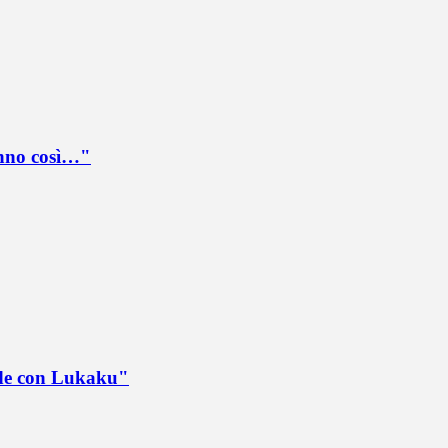
anno così…"
ede con Lukaku"