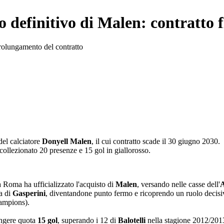
lo definitivo di Malen: contratto 
prolungamento del contratto
del calciatore
Donyell Malen
, il cui contratto scade il 30 giugno 2030.
 collezionato 20 presenze e 15 gol in giallorosso.
a Roma ha ufficializzato l'acquisto di
Malen
, versando nelle casse dell'
A
ra di
Gasperini
, diventandone punto fermo e ricoprendo un ruolo decisi
Champions).
ungere quota
15 gol
, superando i 12 di
Balotelli
nella stagione 2012/2013