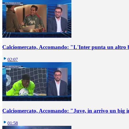
Calciomercato, Accomando: "L'Inter punta un altro 
02:07
Calciomercato, Accomando: "Juve, in arrivo un big i
01:58