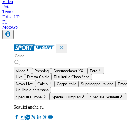
Video
Foto
Tennis
Drive UP
F1
MotoGp
Video
Pressing
Sportmediaset XXL
Foto
Live
Diretta Calcio
Risultati e Classifiche
News Live
Calcio
Coppa Italia
Supercoppa Italiana
Proba
Un libro a settimana
Speciali Europei
Speciali Olimpiadi
Speciale Scudetti
Seguici anche su