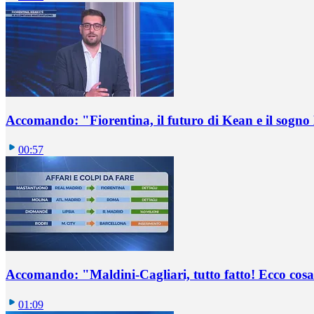
Accomando: "Fiorentina, il futuro di Kean e il sog
00:57
Accomando: "Maldini-Cagliari, tutto fatto! Ecco cosa
01:09