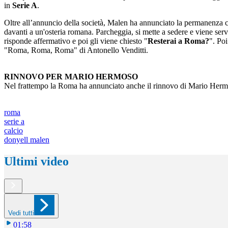
in
Serie A
.
Oltre all’annuncio della società, Malen ha annunciato la permanenza co
davanti a un'osteria romana. Parcheggia, si mette a sedere e viene serv
risponde affermativo e poi gli viene chiesto "
Resterai a Roma?
". Poi
"Roma, Roma, Roma" di Antonello Venditti.
RINNOVO PER MARIO HERMOSO
Nel frattempo la Roma ha annunciato anche il rinnovo di Mario Hermoso 
roma
serie a
calcio
donyell malen
Ultimi video
Vedi tutti
01:58