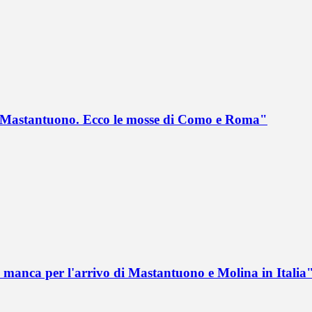
no Mastantuono. Ecco le mosse di Como e Roma"
 manca per l'arrivo di Mastantuono e Molina in Italia