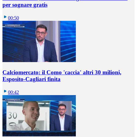
per sognare gratis
00:50
Calciomercato: il Como 'caccia' altri 30 milioni,
Esposito-Cagliari finita
00:42