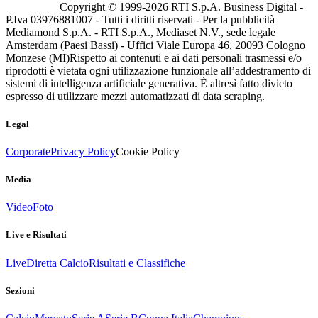
Copyright © 1999-
2026
RTI S.p.A. Business Digital -
P.Iva 03976881007 - Tutti i diritti riservati - Per la pubblicità
Mediamond S.p.A. - RTI S.p.A., Mediaset N.V., sede legale
Amsterdam (Paesi Bassi) - Uffici Viale Europa 46, 20093 Cologno
Monzese (MI)
Rispetto ai contenuti e ai dati personali trasmessi e/o
riprodotti è vietata ogni utilizzazione funzionale all’addestramento di
sistemi di intelligenza artificiale generativa. È altresì fatto divieto
espresso di utilizzare mezzi automatizzati di data scraping.
Legal
Corporate
Privacy Policy
Cookie Policy
Media
Video
Foto
Live e Risultati
Live
Diretta Calcio
Risultati e Classifiche
Sezioni