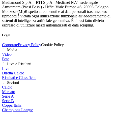
Mediamond S.p.A. - RTI S.p.A., Mediaset N.V., sede legale
Amsterdam (Paesi Bassi) - Uffici Viale Europa 46, 20093 Cologno
Monzese (MI)
Rispetto ai contenuti e ai dati personali trasmessi e/o
riprodotti è vietata ogni utilizzazione funzionale all’addestramento di
sistemi di intelligenza artificiale generativa. È altresì fatto divieto
espresso di utilizzare mezzi automatizzati di data scraping.
Legal
Corporate
Privacy Policy
Cookie Policy
Media
Video
Foto
Live e Risultati
Live
Diretta Calcio
Risultati e Classifiche
Sezioni
Calcio
Mercato
Serie A
Serie B
Coppa Italia
Champions League