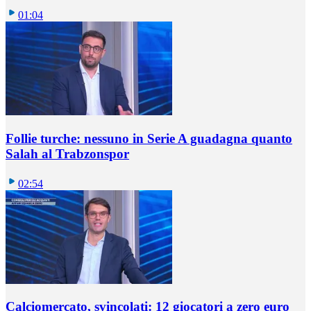
01:04
Follie turche: nessuno in Serie A guadagna quanto
Salah al Trabzonspor
02:54
Calciomercato, svincolati: 12 giocatori a zero euro