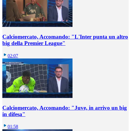
Calciomercato, Accomando: "L'Inter punta un altro
big della Premier League"
02:07
Calciomercato, Accomando: "Juve, in arrivo un big
in difesa"
01:58