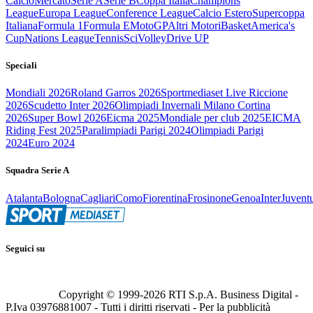
Calcio
Mercato
Serie A
Serie B
Coppa Italia
Champions
League
Europa League
Conference League
Calcio Estero
Supercoppa
Italiana
Formula 1
Formula E
MotoGP
Altri Motori
Basket
America's
Cup
Nations League
Tennis
Sci
Volley
Drive UP
Speciali
Mondiali 2026
Roland Garros 2026
Sportmediaset Live Riccione
2026
Scudetto Inter 2026
Olimpiadi Invernali Milano Cortina
2026
Super Bowl 2026
Eicma 2025
Mondiale per club 2025
EICMA
Riding Fest 2025
Paralimpiadi Parigi 2024
Olimpiadi Parigi
2024
Euro 2024
Squadra Serie A
Atalanta
Bologna
Cagliari
Como
Fiorentina
Frosinone
Genoa
Inter
Juvent
Seguici su
Copyright © 1999-
2026
RTI S.p.A. Business Digital -
P.Iva 03976881007 - Tutti i diritti riservati - Per la pubblicità