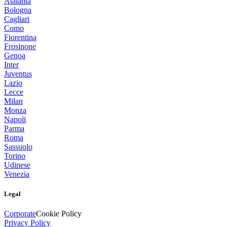
Atalanta
Bologna
Cagliari
Como
Fiorentina
Frosinone
Genoa
Inter
Juventus
Lazio
Lecce
Milan
Monza
Napoli
Parma
Roma
Sassuolo
Torino
Udinese
Venezia
Legal
Corporate
Cookie Policy
Privacy Policy