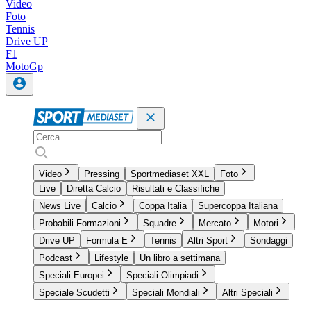
Video
Foto
Tennis
Drive UP
F1
MotoGp
Video
Pressing
Sportmediaset XXL
Foto
Live
Diretta Calcio
Risultati e Classifiche
News Live
Calcio
Coppa Italia
Supercoppa Italiana
Probabili Formazioni
Squadre
Mercato
Motori
Drive UP
Formula E
Tennis
Altri Sport
Sondaggi
Podcast
Lifestyle
Un libro a settimana
Speciali Europei
Speciali Olimpiadi
Speciale Scudetti
Speciali Mondiali
Altri Speciali