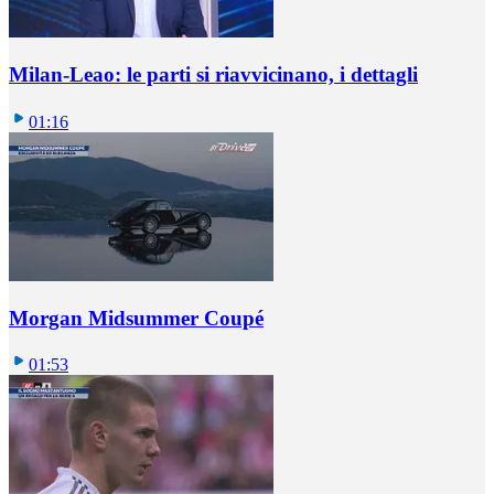
Milan-Leao: le parti si riavvicinano, i dettagli
01:16
Morgan Midsummer Coupé
01:53