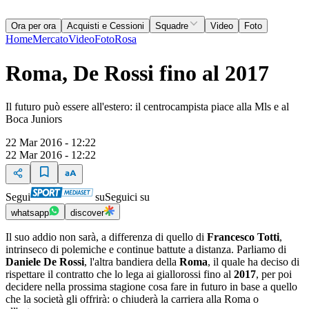
Ora per ora
Acquisti e Cessioni
Squadre
Video
Foto
Home
Mercato
Video
Foto
Rosa
Roma, De Rossi fino al 2017
Il futuro può essere all'estero: il centrocampista piace alla Mls e al
Boca Juniors
22 Mar 2016 - 12:22
22 Mar 2016 - 12:22
Segui
su
Seguici su
whatsapp
discover
Il suo addio non sarà, a differenza di quello di
Francesco Totti
,
intrinseco di polemiche e continue battute a distanza. Parliamo di
Daniele De Rossi
, l'altra bandiera della
Roma
, il quale ha deciso di
rispettare il contratto che lo lega ai giallorossi fino al
2017
, per poi
decidere nella prossima stagione cosa fare in futuro in base a quello
che la società gli offrirà: o chiuderà la carriera alla Roma o