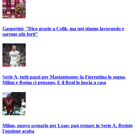
Gasperini: "Dico grazie a Celik, ma noi stiamo lavorando e
saremo più forti"
Serie A, tutti pazzi per Mastantuono: la Fiorentina lo sogna,
Milan e Roma ci pensano. E il Real lo lascia a casa
Milan, nuovo scenario per Leao: può restare in Serie A. Resiste
l'opzione araba