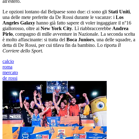
all'estero.
Le opzioni lontano dal Belpaese sono due: ci sono gli
Stati Uniti
,
una delle mete preferite da De Rossi durante le vacanze: i
Los
Angeles Galaxy
hanno già fatto sapere di voler ingaggiare il n°16
giallorosso, oltre ai
New York City
. Lì riabbraccerebbe
Andrea
Pirlo
, compagno di mille avventure in Nazionale. La seconda scelta
è molto affascinante: si tratta del
Boca Juniors
, una delle squadre, a
detta di De Rossi, per cui tifava fin da bambino. Lo riporta
Il
Corriere dello Sport.
calcio
roma
mercato
de rossi