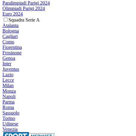
Paralimpiadi Parigi 2024
Olimpiadi Parigi 2024
Euro 2024
Squadra Serie A
Atalanta
Bologna
Cagliari
Como
Fiorentina
Frosinone
Genoa
Inter
Juventus
Lazio
Lecce
Milan
Monza
Napoli
Parma
Roma
Sassuolo
Torino
Udinese
Venezia