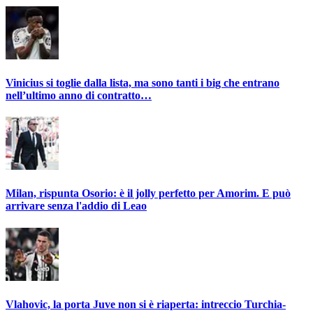
Vinicius si toglie dalla lista, ma sono tanti i big che entrano
nell’ultimo anno di contratto…
Milan, rispunta Osorio: è il jolly perfetto per Amorim. E può
arrivare senza l'addio di Leao
Vlahovic, la porta Juve non si è riaperta: intreccio Turchia-