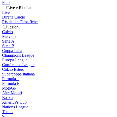
Foto
Live e Risultati
Live
Diretta Calcio
Risultati e Classifiche
Sezioni
Calcio
Mercato
Serie A
Serie B
Coppa Italia
Champions League
Europa League
Conference League
Calcio Estero
Supercoppa Italiana
Formula 1
Formula E
MotoGP
Altri Motori
Basket
America's Cup
Nations League
Tennis
Sci