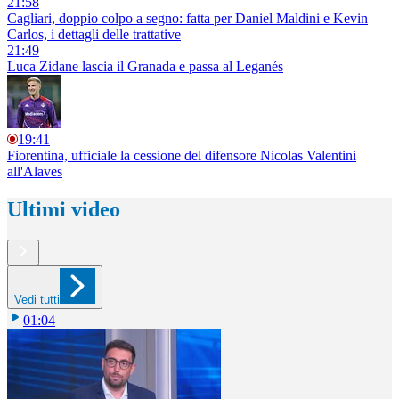
21:58
Cagliari, doppio colpo a segno: fatta per Daniel Maldini e Kevin
Carlos, i dettagli delle trattative
21:49
Luca Zidane lascia il Granada e passa al Leganés
19:41
Fiorentina, ufficiale la cessione del difensore Nicolas Valentini
all'Alaves
Ultimi video
Vedi tutti
01:04