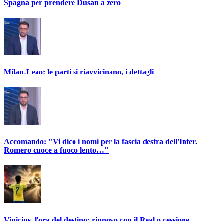
Spagna per prendere Dusan a zero
Milan-Leao: le parti si riavvicinano, i dettagli
Accomando: "Vi dico i nomi per la fascia destra dell'Inter.
Romero cuoce a fuoco lento…"
Vinicius, l'ora del destino: rinnovo con il Real o cessione