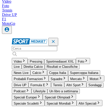
Video
Foto
Tennis
Drive UP
F1
MotoGp
Video
Pressing
Sportmediaset XXL
Foto
Live
Diretta Calcio
Risultati e Classifiche
News Live
Calcio
Coppa Italia
Supercoppa Italiana
Probabili Formazioni
Squadre
Mercato
Motori
Drive UP
Formula E
Tennis
Altri Sport
Sondaggi
Podcast
Lifestyle
Un libro a settimana
Speciali Europei
Speciali Olimpiadi
Speciale Scudetti
Speciali Mondiali
Altri Speciali