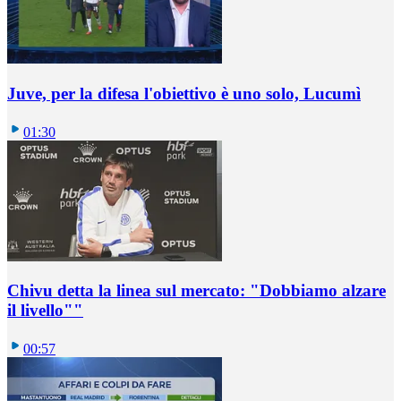
Juve, per la difesa l'obiettivo è uno solo, Lucumì
01:30
Chivu detta la linea sul mercato: "Dobbiamo alzare
il livello""
00:57