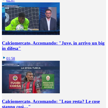
02:07
Calciomercato, Accomando: "Juve, in arrivo un big
in difesa"
01:58
Calciomercato, Accomando: "Leao resta? Le cose
stanno così…"