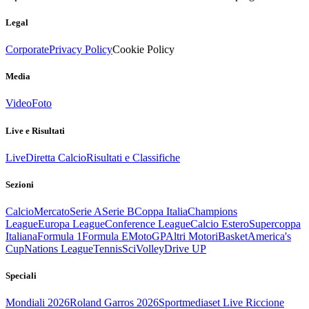
Legal
Corporate
Privacy Policy
Cookie Policy
Media
Video
Foto
Live e Risultati
Live
Diretta Calcio
Risultati e Classifiche
Sezioni
Calcio
Mercato
Serie A
Serie B
Coppa Italia
Champions
League
Europa League
Conference League
Calcio Estero
Supercoppa
Italiana
Formula 1
Formula E
MotoGP
Altri Motori
Basket
America's
Cup
Nations League
Tennis
Sci
Volley
Drive UP
Speciali
Mondiali 2026
Roland Garros 2026
Sportmediaset Live Riccione