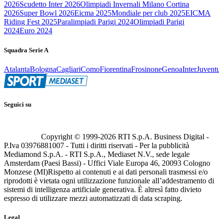
2026
Scudetto Inter 2026
Olimpiadi Invernali Milano Cortina
2026
Super Bowl 2026
Eicma 2025
Mondiale per club 2025
EICMA
Riding Fest 2025
Paralimpiadi Parigi 2024
Olimpiadi Parigi
2024
Euro 2024
Squadra Serie A
Atalanta
Bologna
Cagliari
Como
Fiorentina
Frosinone
Genoa
Inter
Juvent
Seguici su
Copyright © 1999-
2026
RTI S.p.A. Business Digital -
P.Iva 03976881007 - Tutti i diritti riservati - Per la pubblicità
Mediamond S.p.A. - RTI S.p.A., Mediaset N.V., sede legale
Amsterdam (Paesi Bassi) - Uffici Viale Europa 46, 20093 Cologno
Monzese (MI)
Rispetto ai contenuti e ai dati personali trasmessi e/o
riprodotti è vietata ogni utilizzazione funzionale all’addestramento di
sistemi di intelligenza artificiale generativa. È altresì fatto divieto
espresso di utilizzare mezzi automatizzati di data scraping.
Legal