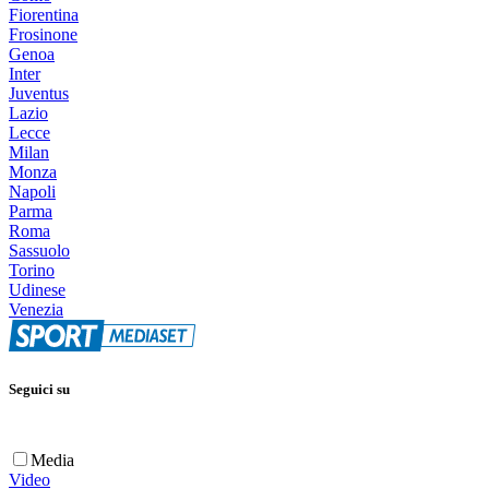
Fiorentina
Frosinone
Genoa
Inter
Juventus
Lazio
Lecce
Milan
Monza
Napoli
Parma
Roma
Sassuolo
Torino
Udinese
Venezia
Seguici su
Media
Video