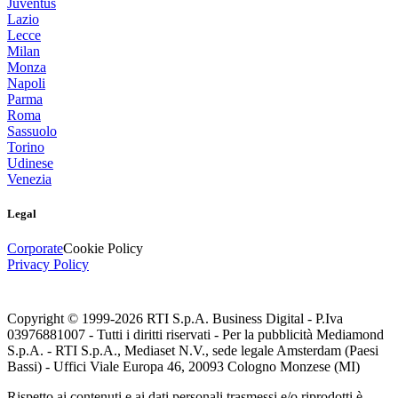
Juventus
Lazio
Lecce
Milan
Monza
Napoli
Parma
Roma
Sassuolo
Torino
Udinese
Venezia
Legal
Corporate
Cookie Policy
Privacy Policy
Copyright © 1999-
2026
RTI S.p.A. Business Digital - P.Iva
03976881007 - Tutti i diritti riservati - Per la pubblicità Mediamond
S.p.A. - RTI S.p.A., Mediaset N.V., sede legale Amsterdam (Paesi
Bassi) - Uffici Viale Europa 46, 20093 Cologno Monzese (MI)
Rispetto ai contenuti e ai dati personali trasmessi e/o riprodotti è