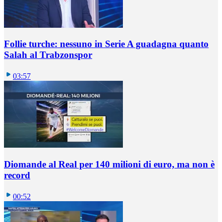
Follie turche: nessuno in Serie A guadagna quanto
Salah al Trabzonspor
03:57
Diomande al Real per 140 milioni di euro, ma non è
record
00:52