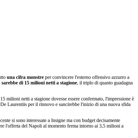
atto
una cifra monstre
per convincere l'esterno offensivo azzurro a
 sarebbe di 15 milioni netti a stagione
, il triplo di quanto guadagna
 15 milioni netti a stagione dovesse essere confermato, l'impressione è
e Laurentiis per il rinnovo e sancirebbe l'inizio di una nuova sfida
ecente si sono interessate a Insigne ma con budget decisamente
tere l'offerta del Napoli al momento ferma intorno ai 3,5 milioni a