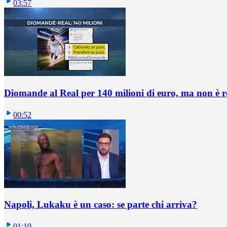
03:57
Diomande al Real per 140 milioni di euro, ma non è 
00:52
Napoli, Lukaku è un caso: se parte chi arriva?
01:10