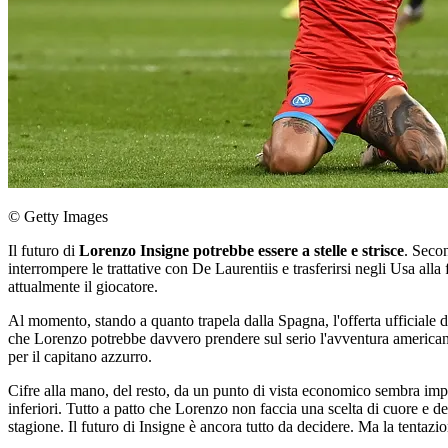
© Getty Images
Il futuro di
Lorenzo Insigne potrebbe essere a stelle e strisce
. Seco
interrompere le trattative con De Laurentiis e trasferirsi negli Usa all
attualmente il giocatore.
Al momento, stando a quanto trapela dalla Spagna, l'offerta ufficiale 
che Lorenzo potrebbe davvero prendere sul serio l'avventura americana.
per il capitano azzurro.
Cifre alla mano, del resto, da un punto di vista economico sembra imp
inferiori. Tutto a patto che Lorenzo non faccia una scelta di cuore e dec
stagione. Il futuro di Insigne è ancora tutto da decidere. Ma la tenta