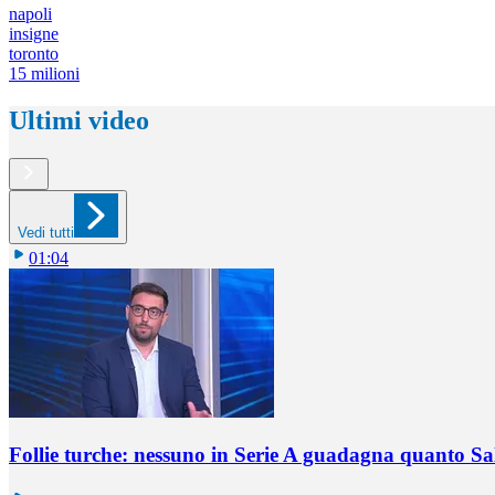
napoli
insigne
toronto
15 milioni
Ultimi video
Vedi tutti
01:04
Follie turche: nessuno in Serie A guadagna quanto S