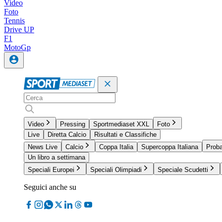
Video
Foto
Tennis
Drive UP
F1
MotoGp
Video
Pressing
Sportmediaset XXL
Foto
Live
Diretta Calcio
Risultati e Classifiche
News Live
Calcio
Coppa Italia
Supercoppa Italiana
Proba
Un libro a settimana
Speciali Europei
Speciali Olimpiadi
Speciale Scudetti
Seguici anche su