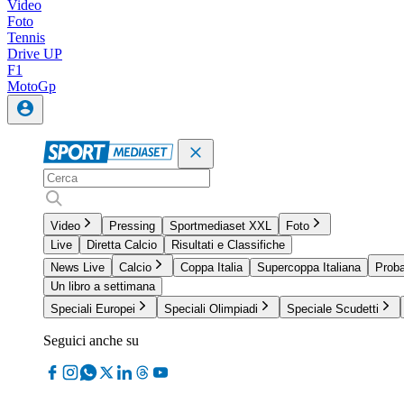
Video
Foto
Tennis
Drive UP
F1
MotoGp
Video
Pressing
Sportmediaset XXL
Foto
Live
Diretta Calcio
Risultati e Classifiche
News Live
Calcio
Coppa Italia
Supercoppa Italiana
Proba
Un libro a settimana
Speciali Europei
Speciali Olimpiadi
Speciale Scudetti
Seguici anche su