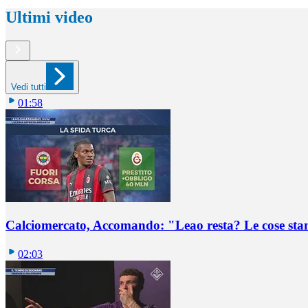
Ultimi video
Vedi tutti
01:58
Calciomercato, Accomando: "Leao resta? Le cose st
02:03