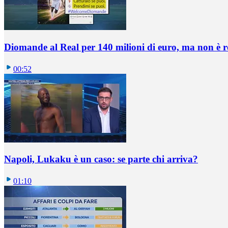
Diomande al Real per 140 milioni di euro, ma non è 
00:52
Napoli, Lukaku è un caso: se parte chi arriva?
01:10