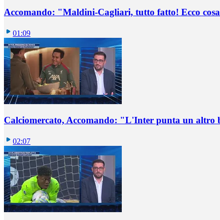
Accomando: "Maldini-Cagliari, tutto fatto! Ecco cosa
01:09
Calciomercato, Accomando: "L'Inter punta un altro 
02:07