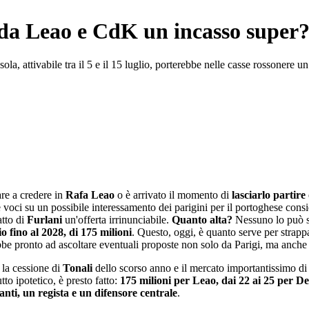
da Leao e CdK un incasso super
la, attivabile tra il 5 e il 15 luglio, porterebbe nelle casse rossonere un
are a credere in
Rafa Leao
o è arrivato il momento di
lasciarlo partire
e voci su un possibile interessamento dei parigini per il portoghese cons
atto di
Furlani
un'offerta irrinunciabile.
Quanto alta?
Nessuno lo può sap
lio fino al 2028, di 175 milioni
. Questo, oggi, è quanto serve per strapp
ebbe pronto ad ascoltare eventuali proposte non solo da Parigi, ma anch
la cessione di
Tonali
dello scorso anno e il mercato importantissimo d
to ipotetico, è presto fatto:
175 milioni per Leao, dai 22 ai 25 per De 
anti, un regista e un difensore centrale
.