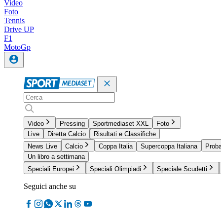
Video
Foto
Tennis
Drive UP
F1
MotoGp
Video
Pressing
Sportmediaset XXL
Foto
Live
Diretta Calcio
Risultati e Classifiche
News Live
Calcio
Coppa Italia
Supercoppa Italiana
Proba
Un libro a settimana
Speciali Europei
Speciali Olimpiadi
Speciale Scudetti
Seguici anche su