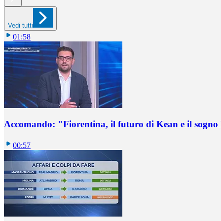
Vedi tutti
01:58
Accomando: "Fiorentina, il futuro di Kean e il sog
00:57