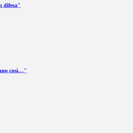
n difesa"
anno così…"