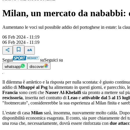
Milan, un mercato da nababbi: 
Aumentano le voci sul possibile addio del portoghese in estate: la clauso
06 Feb 2024 - 11:19
06 Feb 2024 - 11:19
Segui
su
Seguici su
whatsapp
discover
Il dilemma è amletico e la risposta per nulla scontata: è giusto continu
addio di
Mbappé al Psg
ha alimentato in questi giorni, e parecchio, l
Francia
sono certi che
Nasser Al-Khelaïfi
sia pronto a mettere sul pi
rescissoria
, inserita nel contratto di
Leao
e
attivabile dal 5 al 15 lug
"footmercato", considererebbe la sua esperienza al Milan finita e sar
L'estate di casa
Milan
sarà, insomma, nuovamente molto calda. Dopo 
disponibilità economica esagerata. Il conto, sia pure chiaramente del tut
una rosa che, necessariamente, dovrà essere rinforzata con
due attacc