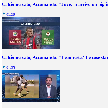
Calciomercato, Accomando: "Juve, in arrivo un big i
01:58
Calciomercato, Accomando: "Leao resta? Le cose st
01:35