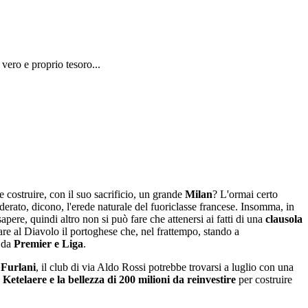
?
 vero e proprio tesoro...
e costruire, con il suo sacrificio, un grande
Milan
? L'ormai certo
iderato, dicono, l'erede naturale del fuoriclasse francese. Insomma, in
ere, quindi altro non si può fare che attenersi ai fatti di una
clausola
are al Diavolo il portoghese che, nel frattempo, stando a
e da
Premier e Liga
.
i
Furlani
, il club di via Aldo Rossi potrebbe trovarsi a luglio con una
Ketelaere e la bellezza di 200 milioni da reinvestire
per costruire