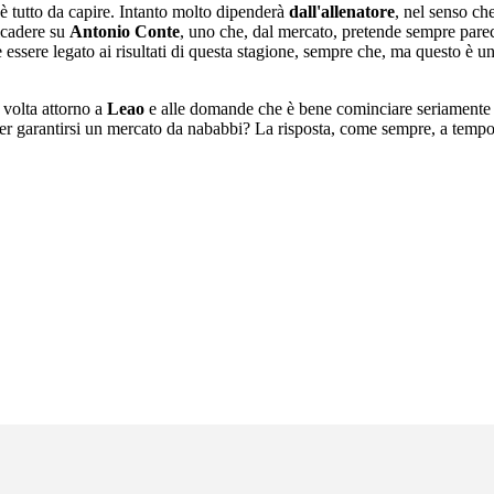
 è tutto da capire. Intanto molto dipenderà
dall'allenatore
, nel senso ch
ricadere su
Antonio Conte
, uno che, dal mercato, pretende sempre parec
 essere legato ai risultati di questa stagione, sempre che, ma questo è un
volta attorno a
Leao
e alle domande che è bene cominciare seriamente a 
re per garantirsi un mercato da nababbi? La risposta, come sempre, a tem