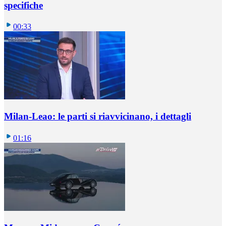
specifiche
00:33
Milan-Leao: le parti si riavvicinano, i dettagli
01:16