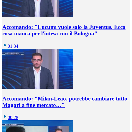
Accomando: "Lucumì vuole solo la Juventus. Ecco
cosa manca per l'intesa con il Bologna"
01:34
Accomando: "Milan-Leao, potrebbe cambiare tutto.
Magari a fine mercato…"
00:28