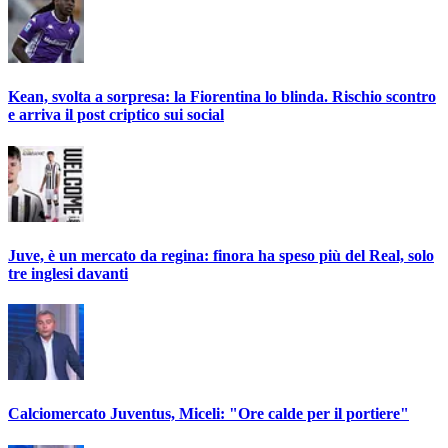
Kean, svolta a sorpresa: la Fiorentina lo blinda. Rischio scontro
e arriva il post criptico sui social
Juve, è un mercato da regina: finora ha speso più del Real, solo
tre inglesi davanti
Calciomercato Juventus, Miceli: "Ore calde per il portiere"