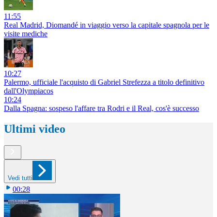
11:55
Real Madrid, Diomandé in viaggio verso la capitale spagnola per le
visite mediche
10:27
Palermo, ufficiale l'acquisto di Gabriel Strefezza a titolo definitivo
dall'Olympiacos
10:24
Dalla Spagna: sospeso l'affare tra Rodri e il Real, cos'è successo
Ultimi video
Vedi tutti
00:28