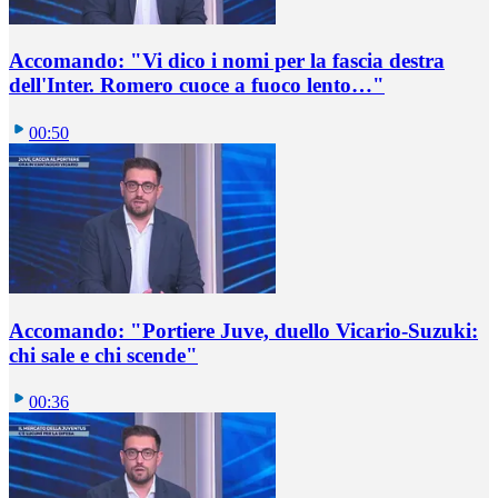
Accomando: "Vi dico i nomi per la fascia destra
dell'Inter. Romero cuoce a fuoco lento…"
00:50
Accomando: "Portiere Juve, duello Vicario-Suzuki:
chi sale e chi scende"
00:36