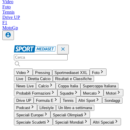
Video
Foto
Tennis
Drive UP
F1
MotoGp
Video
Pressing
Sportmediaset XXL
Foto
Live
Diretta Calcio
Risultati e Classifiche
News Live
Calcio
Coppa Italia
Supercoppa Italiana
Probabili Formazioni
Squadre
Mercato
Motori
Drive UP
Formula E
Tennis
Altri Sport
Sondaggi
Podcast
Lifestyle
Un libro a settimana
Speciali Europei
Speciali Olimpiadi
Speciale Scudetti
Speciali Mondiali
Altri Speciali