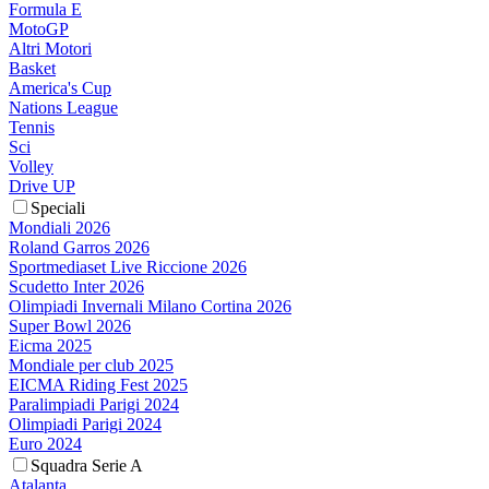
Formula E
MotoGP
Altri Motori
Basket
America's Cup
Nations League
Tennis
Sci
Volley
Drive UP
Speciali
Mondiali 2026
Roland Garros 2026
Sportmediaset Live Riccione 2026
Scudetto Inter 2026
Olimpiadi Invernali Milano Cortina 2026
Super Bowl 2026
Eicma 2025
Mondiale per club 2025
EICMA Riding Fest 2025
Paralimpiadi Parigi 2024
Olimpiadi Parigi 2024
Euro 2024
Squadra Serie A
Atalanta