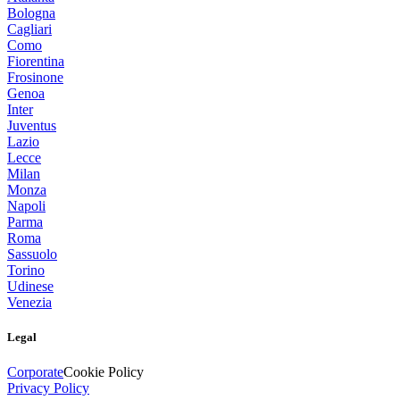
Bologna
Cagliari
Como
Fiorentina
Frosinone
Genoa
Inter
Juventus
Lazio
Lecce
Milan
Monza
Napoli
Parma
Roma
Sassuolo
Torino
Udinese
Venezia
Legal
Corporate
Cookie Policy
Privacy Policy