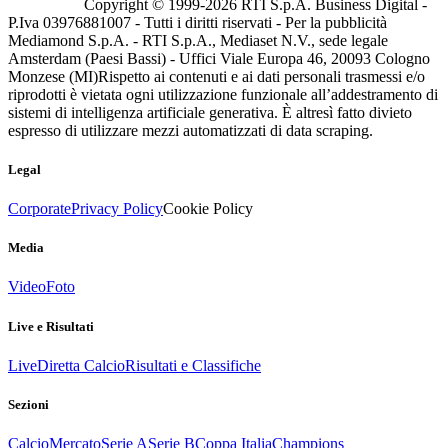
Copyright © 1999-
2026
RTI S.p.A. Business Digital -
P.Iva 03976881007 - Tutti i diritti riservati - Per la pubblicità
Mediamond S.p.A. - RTI S.p.A., Mediaset N.V., sede legale
Amsterdam (Paesi Bassi) - Uffici Viale Europa 46, 20093 Cologno
Monzese (MI)
Rispetto ai contenuti e ai dati personali trasmessi e/o
riprodotti è vietata ogni utilizzazione funzionale all’addestramento di
sistemi di intelligenza artificiale generativa. È altresì fatto divieto
espresso di utilizzare mezzi automatizzati di data scraping.
Legal
Corporate
Privacy Policy
Cookie Policy
Media
Video
Foto
Live e Risultati
Live
Diretta Calcio
Risultati e Classifiche
Sezioni
Calcio
Mercato
Serie A
Serie B
Coppa Italia
Champions