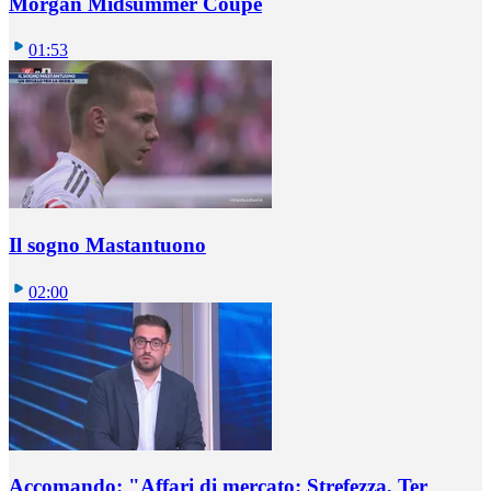
Morgan Midsummer Coupé
01:53
Il sogno Mastantuono
02:00
Accomando: "Affari di mercato: Strefezza, Ter