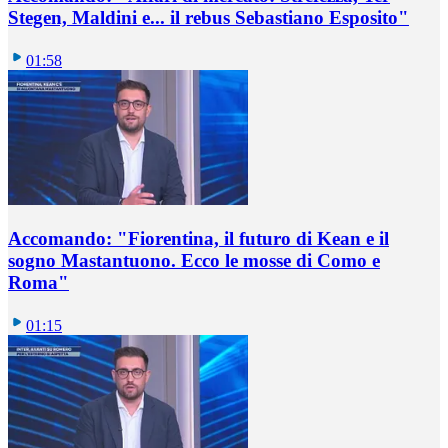
Stegen, Maldini e... il rebus Sebastiano Esposito"
01:58
Accomando: "Fiorentina, il futuro di Kean e il
sogno Mastantuono. Ecco le mosse di Como e
Roma"
01:15