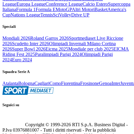
League
Europa League
Conference League
Calcio Estero
Supercoppa
Italiana
Formula 1
Formula E
MotoGP
Altri Motori
Basket
America's
Cup
Nations League
Tennis
Sci
Volley
Drive UP
Speciali
Mondiali 2026
Roland Garros 2026
Sportmediaset Live Riccione
2026
Scudetto Inter 2026
Olimpiadi Invernali Milano Cortina
2026
Super Bowl 2026
Eicma 2025
Mondiale per club 2025
EICMA
Riding Fest 2025
Paralimpiadi Parigi 2024
Olimpiadi Parigi
2024
Euro 2024
Squadra Serie A
Atalanta
Bologna
Cagliari
Como
Fiorentina
Frosinone
Genoa
Inter
Juvent
Seguici su
Copyright © 1999-
2026
RTI S.p.A. Business Digital -
P.Iva 03976881007 - Tutti i diritti riservati - Per la pubblicità