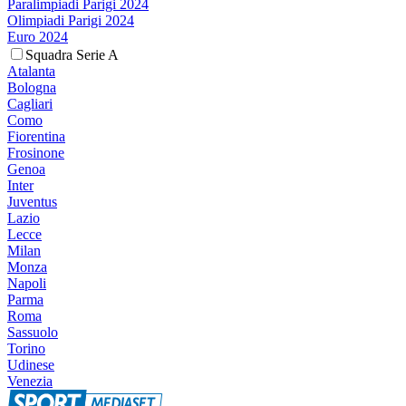
Paralimpiadi Parigi 2024
Olimpiadi Parigi 2024
Euro 2024
Squadra Serie A
Atalanta
Bologna
Cagliari
Como
Fiorentina
Frosinone
Genoa
Inter
Juventus
Lazio
Lecce
Milan
Monza
Napoli
Parma
Roma
Sassuolo
Torino
Udinese
Venezia