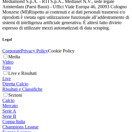
Mediamond S.p.A. - RTI S.p.A., Mediaset N.V., sede legale
Amsterdam (Paesi Bassi) - Uffici Viale Europa 46, 20093 Cologno
Monzese (MI)
Rispetto ai contenuti e ai dati personali trasmessi e/o
riprodotti è vietata ogni utilizzazione funzionale all’addestramento di
sistemi di intelligenza artificiale generativa. È altresì fatto divieto
espresso di utilizzare mezzi automatizzati di data scraping.
Legal
Corporate
Privacy Policy
Cookie Policy
Media
Video
Foto
Live e Risultati
Live
Diretta Calcio
Risultati e Classifiche
Sezioni
Calcio
Mercato
Serie A
Serie B
Coppa Italia
Champions League