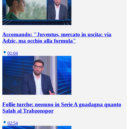
Accomando: "Juventus, mercato in uscita: via
Adzic, ma occhio alla formula"
01:04
Follie turche: nessuno in Serie A guadagna quanto
Salah al Trabzonspor
02:54