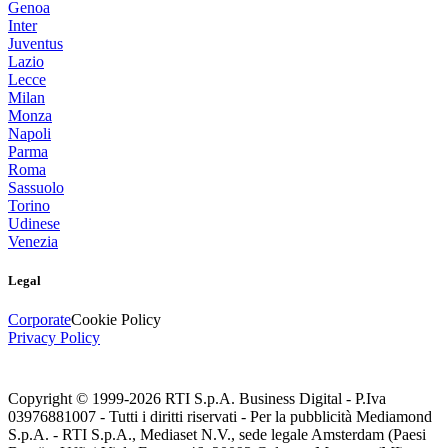
Genoa
Inter
Juventus
Lazio
Lecce
Milan
Monza
Napoli
Parma
Roma
Sassuolo
Torino
Udinese
Venezia
Legal
Corporate
Cookie Policy
Privacy Policy
Copyright © 1999-
2026
RTI S.p.A. Business Digital - P.Iva
03976881007 - Tutti i diritti riservati - Per la pubblicità Mediamond
S.p.A. - RTI S.p.A., Mediaset N.V., sede legale Amsterdam (Paesi