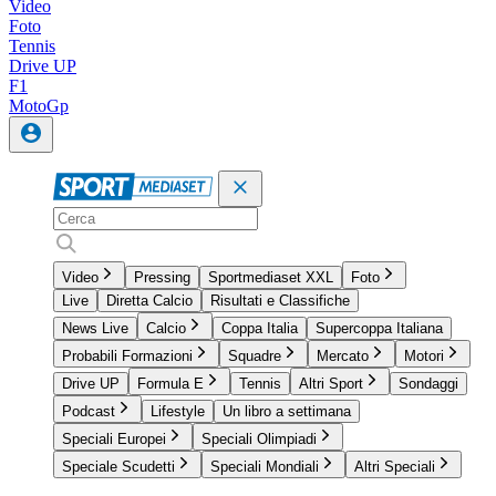
Video
Foto
Tennis
Drive UP
F1
MotoGp
Video
Pressing
Sportmediaset XXL
Foto
Live
Diretta Calcio
Risultati e Classifiche
News Live
Calcio
Coppa Italia
Supercoppa Italiana
Probabili Formazioni
Squadre
Mercato
Motori
Drive UP
Formula E
Tennis
Altri Sport
Sondaggi
Podcast
Lifestyle
Un libro a settimana
Speciali Europei
Speciali Olimpiadi
Speciale Scudetti
Speciali Mondiali
Altri Speciali