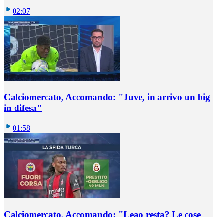
02:07
Calciomercato, Accomando: "Juve, in arrivo un big
in difesa"
01:58
Calciomercato, Accomando: "Leao resta? Le cose