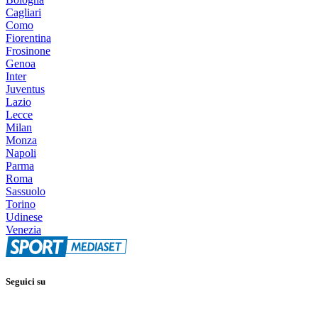
Cagliari
Como
Fiorentina
Frosinone
Genoa
Inter
Juventus
Lazio
Lecce
Milan
Monza
Napoli
Parma
Roma
Sassuolo
Torino
Udinese
Venezia
Seguici su