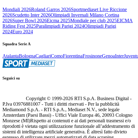
Mondiali 2026
Roland Garros 2026
Sportmediaset Live Riccione
2026
Scudetto Inter 2026
Olimpiadi Invernali Milano Cortina
2026
Super Bowl 2026
Eicma 2025
Mondiale per club 2025
EICMA
Riding Fest 2025
Paralimpiadi Parigi 2024
Olimpiadi Parigi
2024
Euro 2024
Squadra Serie A
Atalanta
Bologna
Cagliari
Como
Fiorentina
Frosinone
Genoa
Inter
Juvent
Seguici su
Copyright © 1999-
2026
RTI S.p.A. Business Digital -
P.Iva 03976881007 - Tutti i diritti riservati - Per la pubblicità
Mediamond S.p.A. - RTI S.p.A., Mediaset N.V., sede legale
Amsterdam (Paesi Bassi) - Uffici Viale Europa 46, 20093 Cologno
Monzese (MI)
Rispetto ai contenuti e ai dati personali trasmessi e/o
riprodotti è vietata ogni utilizzazione funzionale all’addestramento di
sistemi di intelligenza artificiale generativa. È altresì fatto divieto
espresso di utilizzare mezzi automatizzati di data scraping.