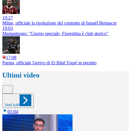
19:27
Milan, ufficiale la risoluzione del contratto di Ismaël Bennacer
19:03
Mastantuono: "Giorno speciale, Fiorentina è club storico"
17:08
Parma, ufficiale l'arrivo di El Bilal Touré in prestito
Ultimi video
Vedi tutti
01:04