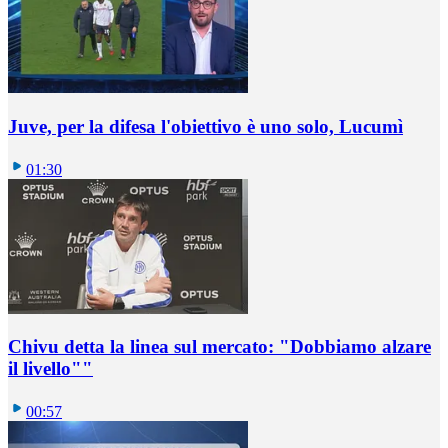
Juve, per la difesa l'obiettivo è uno solo, Lucumì
01:30
Chivu detta la linea sul mercato: "Dobbiamo alzare
il livello""
00:57