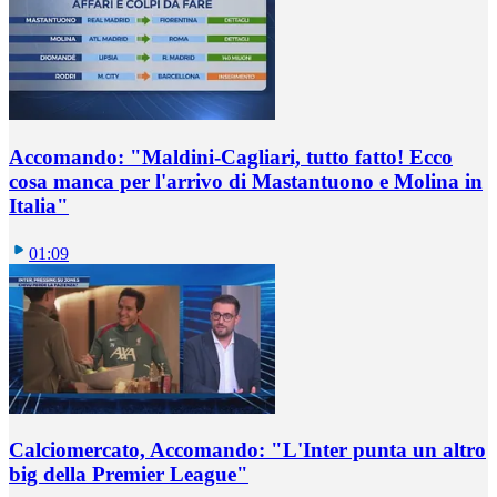
Accomando: "Maldini-Cagliari, tutto fatto! Ecco
cosa manca per l'arrivo di Mastantuono e Molina in
Italia"
01:09
Calciomercato, Accomando: "L'Inter punta un altro
big della Premier League"