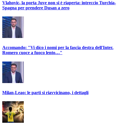
Vlahovic, la porta Juve non si è riaperta: intreccio Turchia-
Spagna per prendere Dusan a zero
Accomando: "Vi dico i nomi per la fascia destra dell'Inter.
Romero cuoce a fuoco lento…"
Milan-Leao: le parti si riavvicinano, i dettagli