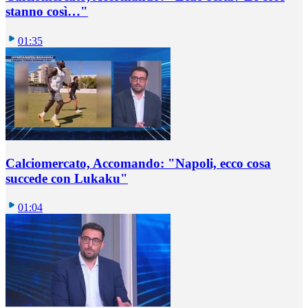
stanno così…"
01:35
Calciomercato, Accomando: "Napoli, ecco cosa
succede con Lukaku"
01:04