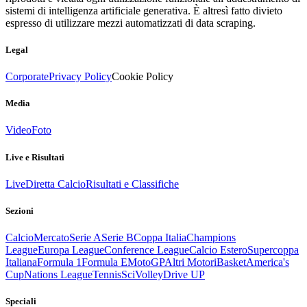
sistemi di intelligenza artificiale generativa. È altresì fatto divieto
espresso di utilizzare mezzi automatizzati di data scraping.
Legal
Corporate
Privacy Policy
Cookie Policy
Media
Video
Foto
Live e Risultati
Live
Diretta Calcio
Risultati e Classifiche
Sezioni
Calcio
Mercato
Serie A
Serie B
Coppa Italia
Champions
League
Europa League
Conference League
Calcio Estero
Supercoppa
Italiana
Formula 1
Formula E
MotoGP
Altri Motori
Basket
America's
Cup
Nations League
Tennis
Sci
Volley
Drive UP
Speciali