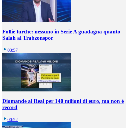
Follie turche: nessuno in Serie A guadagna quanto
Salah al Trabzonspor
03:57
Diomande al Real per 140 milioni di euro, ma non è
record
00:52