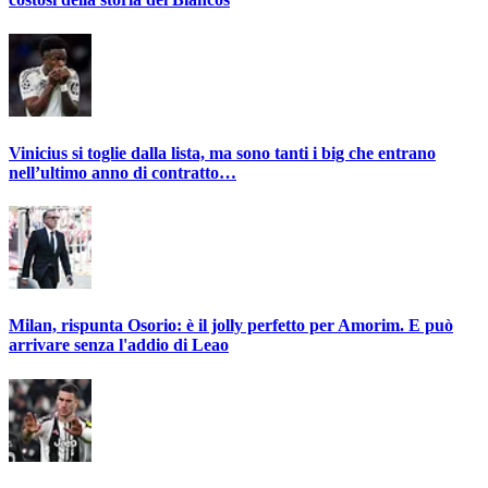
Vinicius si toglie dalla lista, ma sono tanti i big che entrano
nell’ultimo anno di contratto…
Milan, rispunta Osorio: è il jolly perfetto per Amorim. E può
arrivare senza l'addio di Leao