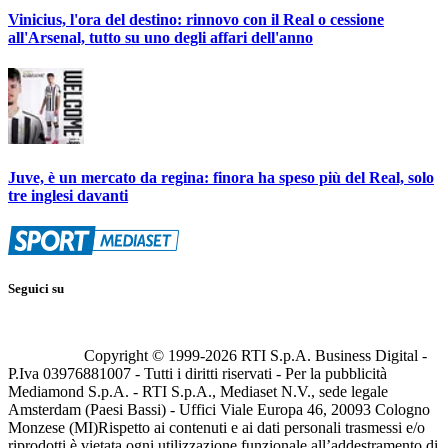
Vinicius, l'ora del destino: rinnovo con il Real o cessione
all'Arsenal, tutto su uno degli affari dell'anno
Juve, è un mercato da regina: finora ha speso più del Real, solo
tre inglesi davanti
Seguici su
Copyright © 1999-
2026
RTI S.p.A. Business Digital -
P.Iva 03976881007 - Tutti i diritti riservati - Per la pubblicità
Mediamond S.p.A. - RTI S.p.A., Mediaset N.V., sede legale
Amsterdam (Paesi Bassi) - Uffici Viale Europa 46, 20093 Cologno
Monzese (MI)
Rispetto ai contenuti e ai dati personali trasmessi e/o
riprodotti è vietata ogni utilizzazione funzionale all’addestramento di