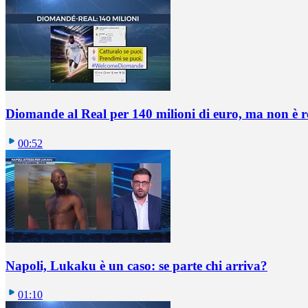
Diomande al Real per 140 milioni di euro, ma non è 
00:52
Napoli, Lukaku è un caso: se parte chi arriva?
01:10