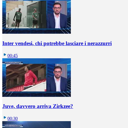
Inter vendesi, chi potrebbe lasciare i nerazzurri
00:45
Juve, davvero arriva Zirkzee?
00:30