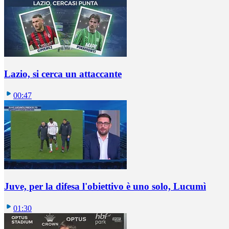
Lazio, si cerca un attaccante
00:47
Juve, per la difesa l'obiettivo è uno solo, Lucumì
01:30