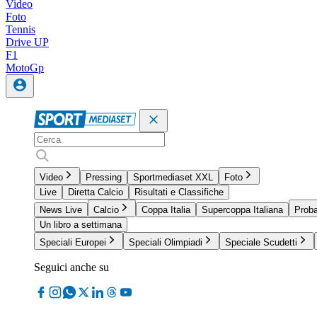
Video
Foto
Tennis
Drive UP
F1
MotoGp
Video
Pressing
Sportmediaset XXL
Foto
Live
Diretta Calcio
Risultati e Classifiche
News Live
Calcio
Coppa Italia
Supercoppa Italiana
Proba
Un libro a settimana
Speciali Europei
Speciali Olimpiadi
Speciale Scudetti
Seguici anche su