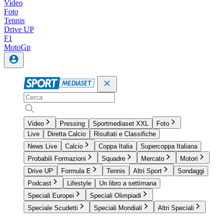
Video
Foto
Tennis
Drive UP
F1
MotoGp
Video
Pressing
Sportmediaset XXL
Foto
Live
Diretta Calcio
Risultati e Classifiche
News Live
Calcio
Coppa Italia
Supercoppa Italiana
Probabili Formazioni
Squadre
Mercato
Motori
Drive UP
Formula E
Tennis
Altri Sport
Sondaggi
Podcast
Lifestyle
Un libro a settimana
Speciali Europei
Speciali Olimpiadi
Speciale Scudetti
Speciali Mondiali
Altri Speciali