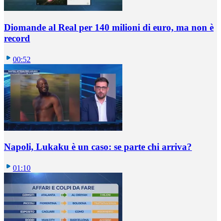
Diomande al Real per 140 milioni di euro, ma non è
record
00:52
Napoli, Lukaku è un caso: se parte chi arriva?
01:10