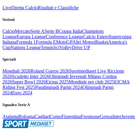
Live
Diretta Calcio
Risultati e Classifiche
Sezioni
Calcio
Mercato
Serie A
Serie B
Coppa Italia
Champions
League
Europa League
Conference League
Calcio Estero
Supercoppa
Italiana
Formula 1
Formula E
MotoGP
Altri Motori
Basket
America's
Cup
Nations League
Tennis
Sci
Volley
Drive UP
Speciali
Mondiali 2026
Roland Garros 2026
Sportmediaset Live Riccione
2026
Scudetto Inter 2026
Olimpiadi Invernali Milano Cortina
2026
Super Bowl 2026
Eicma 2025
Mondiale per club 2025
EICMA
Riding Fest 2025
Paralimpiadi Parigi 2024
Olimpiadi Parigi
2024
Euro 2024
Squadra Serie A
Atalanta
Bologna
Cagliari
Como
Fiorentina
Frosinone
Genoa
Inter
Juvent