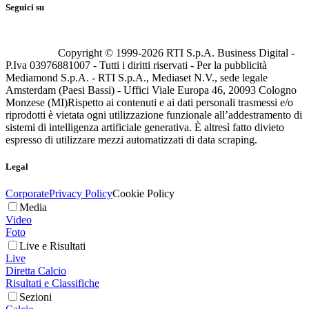
Seguici su
Copyright © 1999-
2026
RTI S.p.A. Business Digital -
P.Iva 03976881007 - Tutti i diritti riservati - Per la pubblicità
Mediamond S.p.A. - RTI S.p.A., Mediaset N.V., sede legale
Amsterdam (Paesi Bassi) - Uffici Viale Europa 46, 20093 Cologno
Monzese (MI)
Rispetto ai contenuti e ai dati personali trasmessi e/o
riprodotti è vietata ogni utilizzazione funzionale all’addestramento di
sistemi di intelligenza artificiale generativa. È altresì fatto divieto
espresso di utilizzare mezzi automatizzati di data scraping.
Legal
Corporate
Privacy Policy
Cookie Policy
Media
Video
Foto
Live e Risultati
Live
Diretta Calcio
Risultati e Classifiche
Sezioni