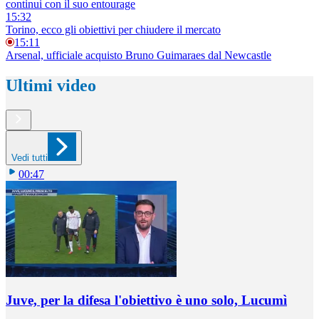
continui con il suo entourage
15:32
Torino, ecco gli obiettivi per chiudere il mercato
15:11
Arsenal, ufficiale acquisto Bruno Guimaraes dal Newcastle
Ultimi video
Vedi tutti
00:47
Juve, per la difesa l'obiettivo è uno solo, Lucumì