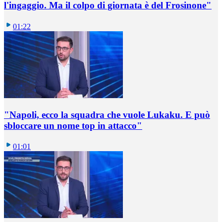
l'ingaggio. Ma il colpo di giornata è del Frosinone"
01:22
"Napoli, ecco la squadra che vuole Lukaku. E può
sbloccare un nome top in attacco"
01:01