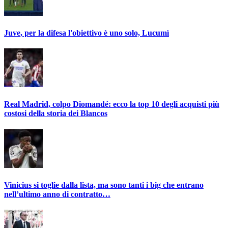
Juve, per la difesa l'obiettivo è uno solo, Lucumì
Real Madrid, colpo Diomandé: ecco la top 10 degli acquisti più
costosi della storia dei Blancos
Vinicius si toglie dalla lista, ma sono tanti i big che entrano
nell’ultimo anno di contratto…