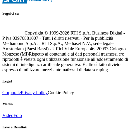
Seguici su
Copyright © 1999-
2026
RTI S.p.A. Business Digital -
P.Iva 03976881007 - Tutti i diritti riservati - Per la pubblicità
Mediamond S.p.A. - RTI S.p.A., Mediaset N.V., sede legale
Amsterdam (Paesi Bassi) - Uffici Viale Europa 46, 20093 Cologno
Monzese (MI)
Rispetto ai contenuti e ai dati personali trasmessi e/o
riprodotti è vietata ogni utilizzazione funzionale all’addestramento di
sistemi di intelligenza artificiale generativa. È altresì fatto divieto
espresso di utilizzare mezzi automatizzati di data scraping.
Legal
Corporate
Privacy Policy
Cookie Policy
Media
Video
Foto
Live e Risultati