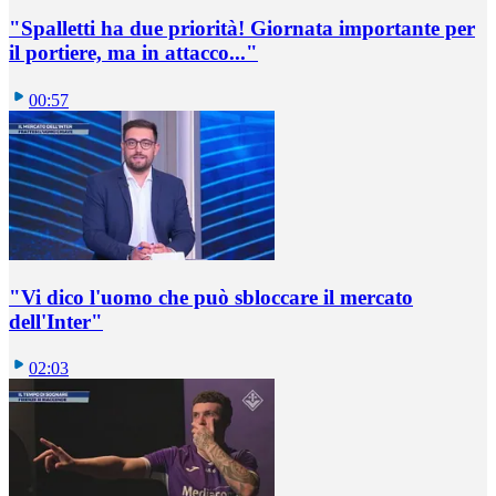
"Spalletti ha due priorità! Giornata importante per
il portiere, ma in attacco..."
00:57
"Vi dico l'uomo che può sbloccare il mercato
dell'Inter"
02:03