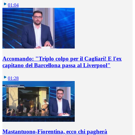
01:04
Accomando: "Triplo colpo per il Cagliari! E l'ex
capitano del Barcellona passa al Liverpool"
01:28
Mastantuono-Fiorentina, ecco chi pagherà