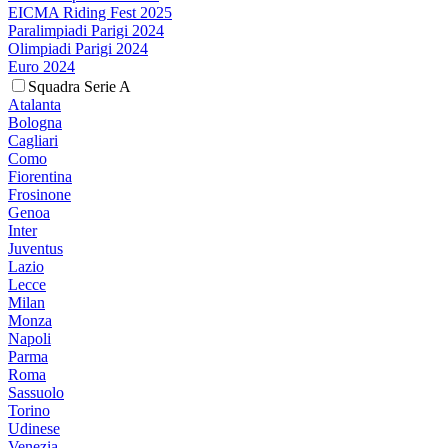
EICMA Riding Fest 2025
Paralimpiadi Parigi 2024
Olimpiadi Parigi 2024
Euro 2024
Squadra Serie A
Atalanta
Bologna
Cagliari
Como
Fiorentina
Frosinone
Genoa
Inter
Juventus
Lazio
Lecce
Milan
Monza
Napoli
Parma
Roma
Sassuolo
Torino
Udinese
Venezia