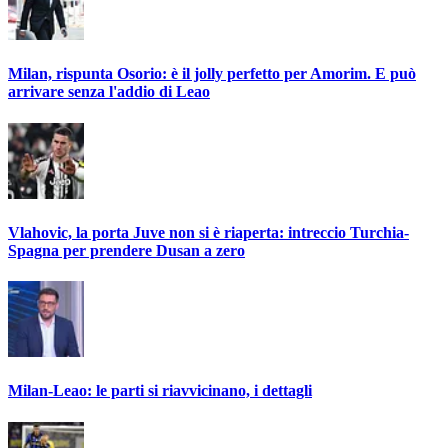
Milan, rispunta Osorio: è il jolly perfetto per Amorim. E può
arrivare senza l'addio di Leao
Vlahovic, la porta Juve non si è riaperta: intreccio Turchia-
Spagna per prendere Dusan a zero
Milan-Leao: le parti si riavvicinano, i dettagli