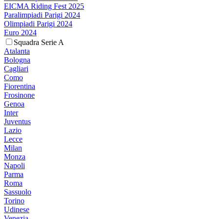
EICMA Riding Fest 2025
Paralimpiadi Parigi 2024
Olimpiadi Parigi 2024
Euro 2024
Squadra Serie A
Atalanta
Bologna
Cagliari
Como
Fiorentina
Frosinone
Genoa
Inter
Juventus
Lazio
Lecce
Milan
Monza
Napoli
Parma
Roma
Sassuolo
Torino
Udinese
Venezia