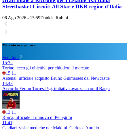
Gran finale a Riccione per l'Estathé 3x3 Italia
Streetbasket Circuit: All Star e DKB regine d'Italia
06 Ago 2026 - 15:59
Daniele Rubini
Mercato ora per ora
Vedi tutti
15:32
Torino, ecco gli obiettivi per chiudere il mercato
15:11
Arsenal, ufficiale acquisto Bruno Guimaraes dal Newcastle
14:43
Accordo Ferran Torres-Psg, trattativa avanzata con il Barça
13:11
Roma, ufficiale il rinnovo di Pellegrini
11:41
Cagliari, visite mediche per Maldini, Carlos e Aurelio