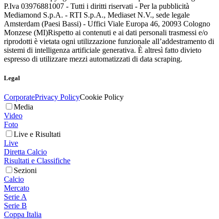
P.Iva 03976881007 - Tutti i diritti riservati - Per la pubblicità
Mediamond S.p.A. - RTI S.p.A., Mediaset N.V., sede legale
Amsterdam (Paesi Bassi) - Uffici Viale Europa 46, 20093 Cologno
Monzese (MI)
Rispetto ai contenuti e ai dati personali trasmessi e/o
riprodotti è vietata ogni utilizzazione funzionale all’addestramento di
sistemi di intelligenza artificiale generativa. È altresì fatto divieto
espresso di utilizzare mezzi automatizzati di data scraping.
Legal
Corporate
Privacy Policy
Cookie Policy
Media
Video
Foto
Live e Risultati
Live
Diretta Calcio
Risultati e Classifiche
Sezioni
Calcio
Mercato
Serie A
Serie B
Coppa Italia