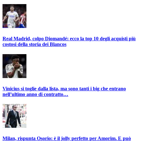
Real Madrid, colpo Diomandé: ecco la top 10 degli acquisti più
costosi della storia dei Blancos
Vinicius si toglie dalla lista, ma sono tanti i big che entrano
nell’ultimo anno di contratto…
Milan, rispunta Osorio: è il jolly perfetto per Amorim. E può