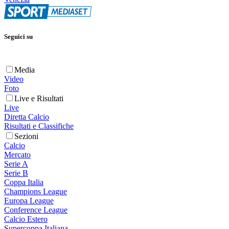
Seguici su
Media
Video
Foto
Live e Risultati
Live
Diretta Calcio
Risultati e Classifiche
Sezioni
Calcio
Mercato
Serie A
Serie B
Coppa Italia
Champions League
Europa League
Conference League
Calcio Estero
Supercoppa Italiana