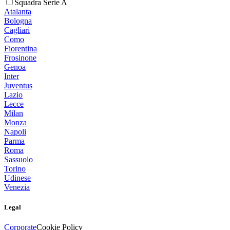
Squadra Serie A
Atalanta
Bologna
Cagliari
Como
Fiorentina
Frosinone
Genoa
Inter
Juventus
Lazio
Lecce
Milan
Monza
Napoli
Parma
Roma
Sassuolo
Torino
Udinese
Venezia
Legal
Corporate
Cookie Policy