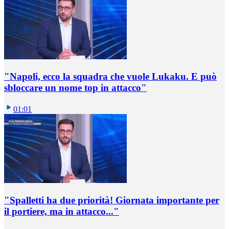
"Napoli, ecco la squadra che vuole Lukaku. E può
sbloccare un nome top in attacco"
01:01
"Spalletti ha due priorità! Giornata importante per
il portiere, ma in attacco..."