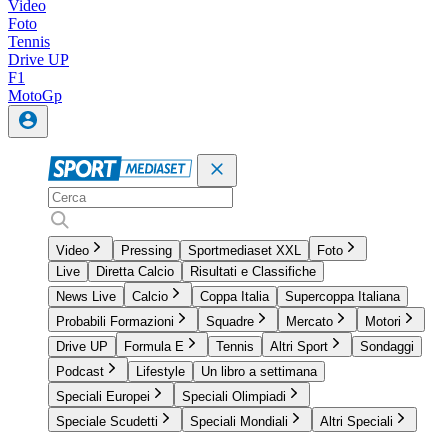
Video
Foto
Tennis
Drive UP
F1
MotoGp
Video
Pressing
Sportmediaset XXL
Foto
Live
Diretta Calcio
Risultati e Classifiche
News Live
Calcio
Coppa Italia
Supercoppa Italiana
Probabili Formazioni
Squadre
Mercato
Motori
Drive UP
Formula E
Tennis
Altri Sport
Sondaggi
Podcast
Lifestyle
Un libro a settimana
Speciali Europei
Speciali Olimpiadi
Speciale Scudetti
Speciali Mondiali
Altri Speciali