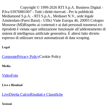
Copyright © 1999-
2026
RTI S.p.A. Business Digital -
P.Iva 03976881007 - Tutti i diritti riservati - Per la pubblicità
Mediamond S.p.A. - RTI S.p.A., Mediaset N.V., sede legale
Amsterdam (Paesi Bassi) - Uffici Viale Europa 46, 20093 Cologno
Monzese (MI)
Rispetto ai contenuti e ai dati personali trasmessi e/o
riprodotti è vietata ogni utilizzazione funzionale all’addestramento di
sistemi di intelligenza artificiale generativa. È altresì fatto divieto
espresso di utilizzare mezzi automatizzati di data scraping.
Legal
Corporate
Privacy Policy
Cookie Policy
Media
Video
Foto
Live e Risultati
Live
Diretta Calcio
Risultati e Classifiche
Sezioni