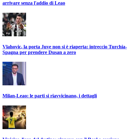
arrivare senza l'addio di Leao
Vlahovic, la porta Juve non si è riaperta: intreccio Turchia-
Spagna per prendere Dusan a zero
Milan-Leao: le parti si riavvicinano, i dettagli