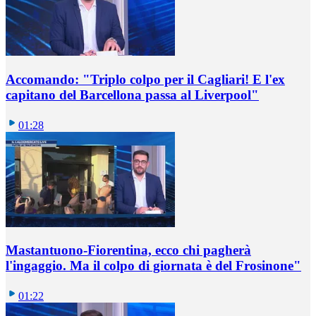
Accomando: "Triplo colpo per il Cagliari! E l'ex
capitano del Barcellona passa al Liverpool"
01:28
Mastantuono-Fiorentina, ecco chi pagherà
l'ingaggio. Ma il colpo di giornata è del Frosinone"
01:22