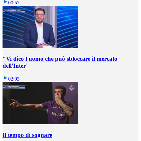
00:57
"Vi dico l'uomo che può sbloccare il mercato
dell'Inter"
02:03
Il tempo di sognare