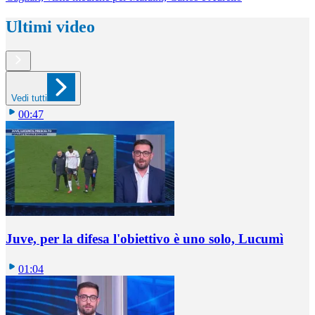
Ultimi video
Vedi tutti
00:47
Juve, per la difesa l'obiettivo è uno solo, Lucumì
01:04