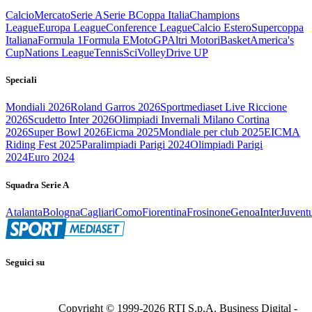
Calcio
Mercato
Serie A
Serie B
Coppa Italia
Champions
League
Europa League
Conference League
Calcio Estero
Supercoppa
Italiana
Formula 1
Formula E
MotoGP
Altri Motori
Basket
America's
Cup
Nations League
Tennis
Sci
Volley
Drive UP
Speciali
Mondiali 2026
Roland Garros 2026
Sportmediaset Live Riccione
2026
Scudetto Inter 2026
Olimpiadi Invernali Milano Cortina
2026
Super Bowl 2026
Eicma 2025
Mondiale per club 2025
EICMA
Riding Fest 2025
Paralimpiadi Parigi 2024
Olimpiadi Parigi
2024
Euro 2024
Squadra Serie A
Atalanta
Bologna
Cagliari
Como
Fiorentina
Frosinone
Genoa
Inter
Juvent
Seguici su
Copyright © 1999-
2026
RTI S.p.A. Business Digital -