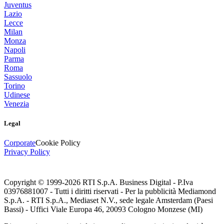
Juventus
Lazio
Lecce
Milan
Monza
Napoli
Parma
Roma
Sassuolo
Torino
Udinese
Venezia
Legal
Corporate
Cookie Policy
Privacy Policy
Copyright © 1999-
2026
RTI S.p.A. Business Digital - P.Iva
03976881007 - Tutti i diritti riservati - Per la pubblicità Mediamond
S.p.A. - RTI S.p.A., Mediaset N.V., sede legale Amsterdam (Paesi
Bassi) - Uffici Viale Europa 46, 20093 Cologno Monzese (MI)