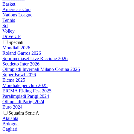
Basket
America's Cup
Nations League
Tennis
Sci
Volley
Drive UP
Speciali
Mondiali 2026
Roland Garros 2026
Sportmediaset Live Riccione 2026
Scudetto Inter 2026
Olimpiadi Invernali Milano Cortina 2026
Super Bowl 2026
Eicma 2025
Mondiale per club 2025
EICMA Riding Fest 2025
Paralimpiadi Parigi 2024
Olimpiadi Parigi 2024
Euro 2024
Squadra Serie A
Atalanta
Bologna
Cagliari