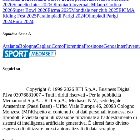
2026
Scudetto Inter 2026
Olimpiadi Invernali Milano Cortina
2026
Super Bowl 2026
Eicma 2025
Mondiale per club 2025
EICMA
Riding Fest 2025
Paralimpiadi Parigi 2024
Olimpiadi Parigi
2024
Euro 2024
Squadra Serie A
Atalanta
Bologna
Cagliari
Como
Fiorentina
Frosinone
Genoa
Inter
Juvent
Seguici su
Copyright © 1999-
2026
RTI S.p.A. Business Digital -
P.Iva 03976881007 - Tutti i diritti riservati - Per la pubblicità
Mediamond S.p.A. - RTI S.p.A., Mediaset N.V., sede legale
Amsterdam (Paesi Bassi) - Uffici Viale Europa 46, 20093 Cologno
Monzese (MI)
Rispetto ai contenuti e ai dati personali trasmessi e/o
riprodotti è vietata ogni utilizzazione funzionale all’addestramento di
sistemi di intelligenza artificiale generativa. È altresì fatto divieto
espresso di utilizzare mezzi automatizzati di data scraping.