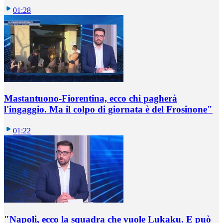
01:28
Mastantuono-Fiorentina, ecco chi pagherà
l'ingaggio. Ma il colpo di giornata è del Frosinone"
01:22
"Napoli, ecco la squadra che vuole Lukaku. E può