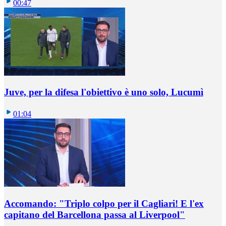
00:47
Juve, per la difesa l'obiettivo è uno solo, Lucumì
01:04
Accomando: "Triplo colpo per il Cagliari! E l'ex
capitano del Barcellona passa al Liverpool"