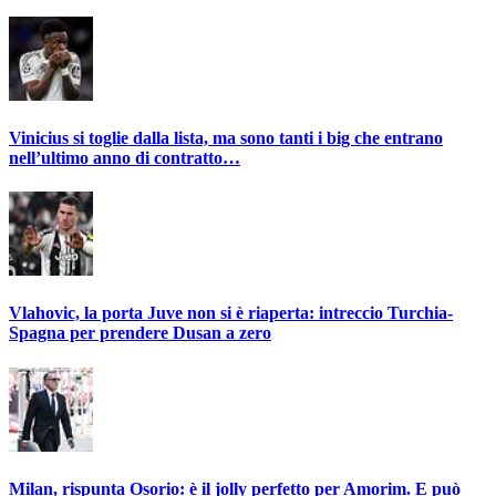
Vinicius si toglie dalla lista, ma sono tanti i big che entrano
nell’ultimo anno di contratto…
Vlahovic, la porta Juve non si è riaperta: intreccio Turchia-
Spagna per prendere Dusan a zero
Milan, rispunta Osorio: è il jolly perfetto per Amorim. E può