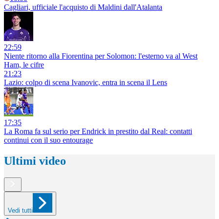
Cagliari, ufficiale l'acquisto di Maldini dall'Atalanta
22:59
Niente ritorno alla Fiorentina per Solomon: l'esterno va al West
Ham, le cifre
21:23
Lazio: colpo di scena Ivanovic, entra in scena il Lens
17:35
La Roma fa sul serio per Endrick in prestito dal Real: contatti
continui con il suo entourage
Ultimi video
Vedi tutti