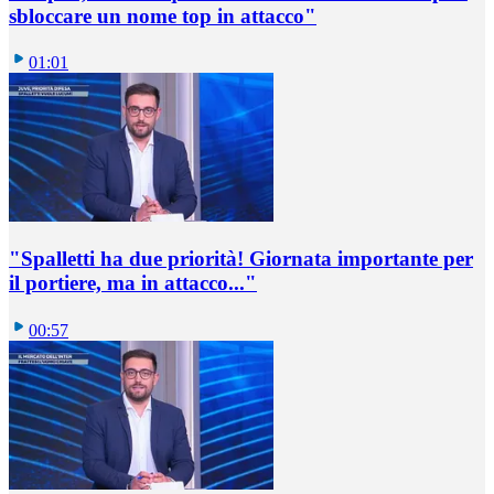
sbloccare un nome top in attacco"
01:01
"Spalletti ha due priorità! Giornata importante per
il portiere, ma in attacco..."
00:57