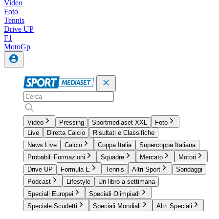
Video
Foto
Tennis
Drive UP
F1
MotoGp
Video
Pressing
Sportmediaset XXL
Foto
Live
Diretta Calcio
Risultati e Classifiche
News Live
Calcio
Coppa Italia
Supercoppa Italiana
Probabili Formazioni
Squadre
Mercato
Motori
Drive UP
Formula E
Tennis
Altri Sport
Sondaggi
Podcast
Lifestyle
Un libro a settimana
Speciali Europei
Speciali Olimpiadi
Speciale Scudetti
Speciali Mondiali
Altri Speciali