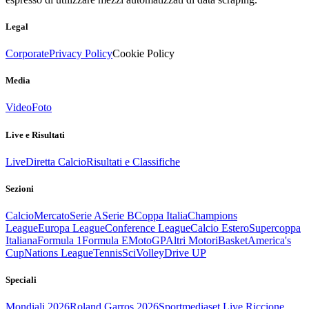
Legal
Corporate
Privacy Policy
Cookie Policy
Media
Video
Foto
Live e Risultati
Live
Diretta Calcio
Risultati e Classifiche
Sezioni
Calcio
Mercato
Serie A
Serie B
Coppa Italia
Champions
League
Europa League
Conference League
Calcio Estero
Supercoppa
Italiana
Formula 1
Formula E
MotoGP
Altri Motori
Basket
America's
Cup
Nations League
Tennis
Sci
Volley
Drive UP
Speciali
Mondiali 2026
Roland Garros 2026
Sportmediaset Live Riccione