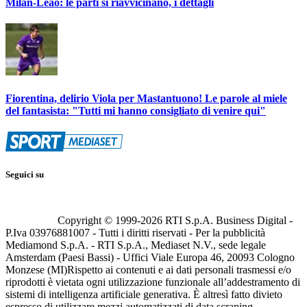
Milan-Leao: le parti si riavvicinano, i dettagli
Fiorentina, delirio Viola per Mastantuono! Le parole al miele
del fantasista: "Tutti mi hanno consigliato di venire qui"
Seguici su
Copyright © 1999-
2026
RTI S.p.A. Business Digital -
P.Iva 03976881007 - Tutti i diritti riservati - Per la pubblicità
Mediamond S.p.A. - RTI S.p.A., Mediaset N.V., sede legale
Amsterdam (Paesi Bassi) - Uffici Viale Europa 46, 20093 Cologno
Monzese (MI)
Rispetto ai contenuti e ai dati personali trasmessi e/o
riprodotti è vietata ogni utilizzazione funzionale all’addestramento di
sistemi di intelligenza artificiale generativa. È altresì fatto divieto
espresso di utilizzare mezzi automatizzati di data scraping.