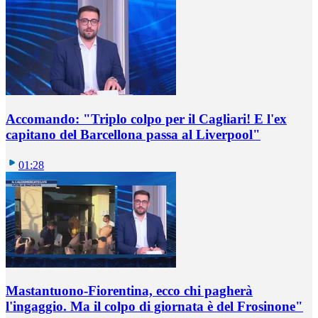
Accomando: "Triplo colpo per il Cagliari! E l'ex
capitano del Barcellona passa al Liverpool"
01:28
Mastantuono-Fiorentina, ecco chi pagherà
l'ingaggio. Ma il colpo di giornata è del Frosinone"