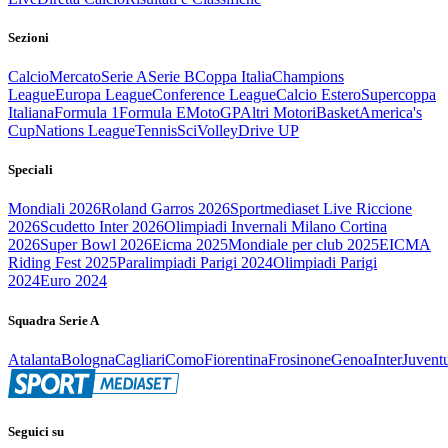
Sezioni
Calcio
Mercato
Serie A
Serie B
Coppa Italia
Champions
League
Europa League
Conference League
Calcio Estero
Supercoppa
Italiana
Formula 1
Formula E
MotoGP
Altri Motori
Basket
America's
Cup
Nations League
Tennis
Sci
Volley
Drive UP
Speciali
Mondiali 2026
Roland Garros 2026
Sportmediaset Live Riccione
2026
Scudetto Inter 2026
Olimpiadi Invernali Milano Cortina
2026
Super Bowl 2026
Eicma 2025
Mondiale per club 2025
EICMA
Riding Fest 2025
Paralimpiadi Parigi 2024
Olimpiadi Parigi
2024
Euro 2024
Squadra Serie A
Atalanta
Bologna
Cagliari
Como
Fiorentina
Frosinone
Genoa
Inter
Juvent
Seguici su