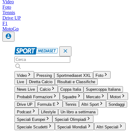
Video
Foto
Tennis
Drive UP
F1
MotoGp
Video
Pressing
Sportmediaset XXL
Foto
Live
Diretta Calcio
Risultati e Classifiche
News Live
Calcio
Coppa Italia
Supercoppa Italiana
Probabili Formazioni
Squadre
Mercato
Motori
Drive UP
Formula E
Tennis
Altri Sport
Sondaggi
Podcast
Lifestyle
Un libro a settimana
Speciali Europei
Speciali Olimpiadi
Speciale Scudetti
Speciali Mondiali
Altri Speciali