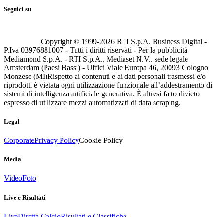
Seguici su
Copyright © 1999-
2026
RTI S.p.A. Business Digital -
P.Iva 03976881007 - Tutti i diritti riservati - Per la pubblicità
Mediamond S.p.A. - RTI S.p.A., Mediaset N.V., sede legale
Amsterdam (Paesi Bassi) - Uffici Viale Europa 46, 20093 Cologno
Monzese (MI)
Rispetto ai contenuti e ai dati personali trasmessi e/o
riprodotti è vietata ogni utilizzazione funzionale all’addestramento di
sistemi di intelligenza artificiale generativa. È altresì fatto divieto
espresso di utilizzare mezzi automatizzati di data scraping.
Legal
Corporate
Privacy Policy
Cookie Policy
Media
Video
Foto
Live e Risultati
Live
Diretta Calcio
Risultati e Classifiche