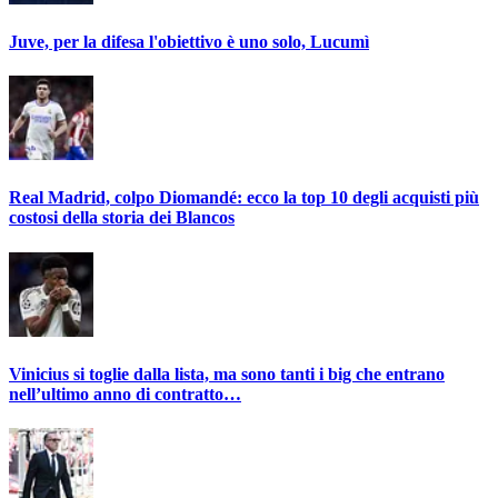
Juve, per la difesa l'obiettivo è uno solo, Lucumì
Real Madrid, colpo Diomandé: ecco la top 10 degli acquisti più
costosi della storia dei Blancos
Vinicius si toglie dalla lista, ma sono tanti i big che entrano
nell’ultimo anno di contratto…