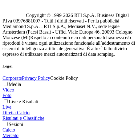
Copyright © 1999-
2026
RTI S.p.A. Business Digital -
P.Iva 03976881007 - Tutti i diritti riservati - Per la pubblicità
Mediamond S.p.A. - RTI S.p.A., Mediaset N.V., sede legale
Amsterdam (Paesi Bassi) - Uffici Viale Europa 46, 20093 Cologno
Monzese (MI)
Rispetto ai contenuti e ai dati personali trasmessi e/o
riprodotti è vietata ogni utilizzazione funzionale all’addestramento di
sistemi di intelligenza artificiale generativa. È altresì fatto divieto
espresso di utilizzare mezzi automatizzati di data scraping.
Legal
Corporate
Privacy Policy
Cookie Policy
Media
Video
Foto
Live e Risultati
Live
Diretta Calcio
Risultati e Classifiche
Sezioni
Calcio
Mercato