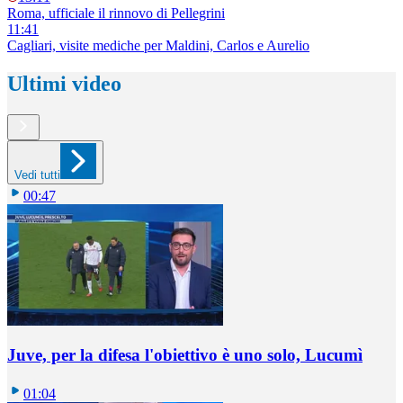
Roma, ufficiale il rinnovo di Pellegrini
11:41
Cagliari, visite mediche per Maldini, Carlos e Aurelio
Ultimi video
Vedi tutti
00:47
Juve, per la difesa l'obiettivo è uno solo, Lucumì
01:04