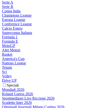
Serie A
Serie B
Coppa Italia
Champions League
Europa League
Conference League
Calcio Estero
Supercoppa Italiana
Formula 1
Formula E
MotoGP
Altri Motori
Basket
America's Cup
Nations League
Tennis
Sci
Volley
Drive UP
Speciali
Mondiali 2026
Roland Garros 2026
Sportmediaset Live Riccione 2026
Scudetto Inter 2026
Olimpiadi Invernali Milano Cortina 2026