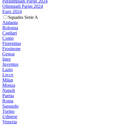
Paralimpiadi Parigi 2024
Olimpiadi Parigi 2024
Euro 2024
Squadra Serie A
Atalanta
Bologna
Cagliari
Como
Fiorentina
Frosinone
Genoa
Inter
Juventus
Lazio
Lecce
Milan
Monza
Napoli
Parma
Roma
Sassuolo
Torino
Udinese
Venezia