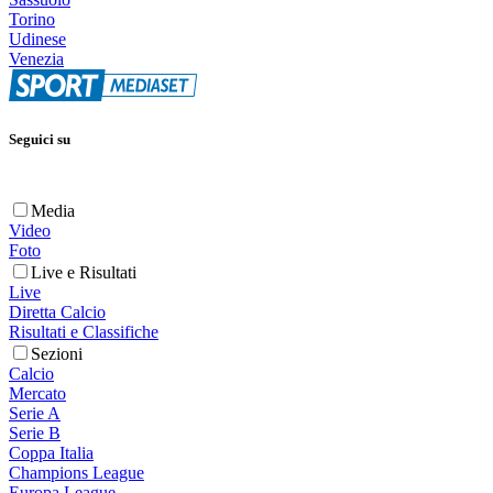
Torino
Udinese
Venezia
Seguici su
Media
Video
Foto
Live e Risultati
Live
Diretta Calcio
Risultati e Classifiche
Sezioni
Calcio
Mercato
Serie A
Serie B
Coppa Italia
Champions League
Europa League