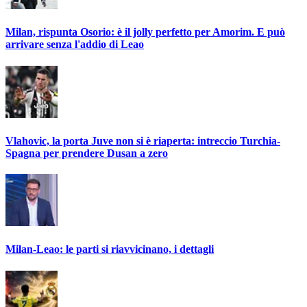
Milan, rispunta Osorio: è il jolly perfetto per Amorim. E può
arrivare senza l'addio di Leao
Vlahovic, la porta Juve non si è riaperta: intreccio Turchia-
Spagna per prendere Dusan a zero
Milan-Leao: le parti si riavvicinano, i dettagli