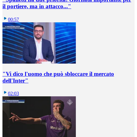
il portiere, ma in attacco..."
00:57
"Vi dico l'uomo che può sbloccare il mercato
dell'Inter"
02:03