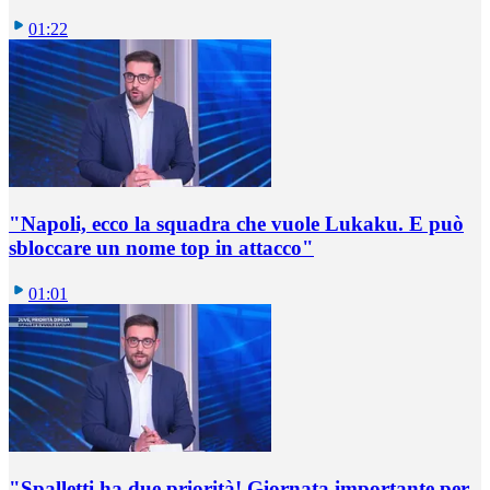
01:22
"Napoli, ecco la squadra che vuole Lukaku. E può
sbloccare un nome top in attacco"
01:01
"Spalletti ha due priorità! Giornata importante per