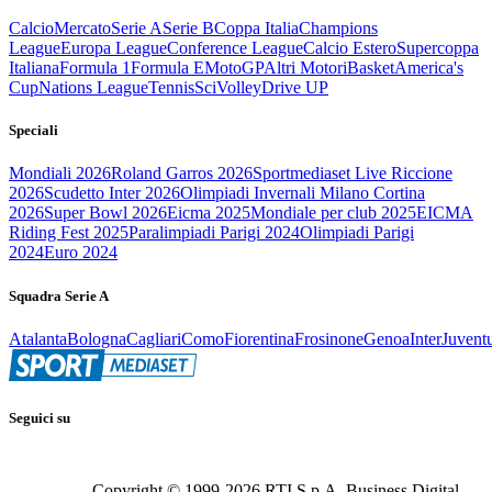
Calcio
Mercato
Serie A
Serie B
Coppa Italia
Champions
League
Europa League
Conference League
Calcio Estero
Supercoppa
Italiana
Formula 1
Formula E
MotoGP
Altri Motori
Basket
America's
Cup
Nations League
Tennis
Sci
Volley
Drive UP
Speciali
Mondiali 2026
Roland Garros 2026
Sportmediaset Live Riccione
2026
Scudetto Inter 2026
Olimpiadi Invernali Milano Cortina
2026
Super Bowl 2026
Eicma 2025
Mondiale per club 2025
EICMA
Riding Fest 2025
Paralimpiadi Parigi 2024
Olimpiadi Parigi
2024
Euro 2024
Squadra Serie A
Atalanta
Bologna
Cagliari
Como
Fiorentina
Frosinone
Genoa
Inter
Juvent
Seguici su
Copyright © 1999-
2026
RTI S.p.A. Business Digital -