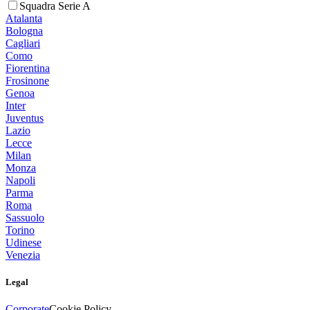
Squadra Serie A
Atalanta
Bologna
Cagliari
Como
Fiorentina
Frosinone
Genoa
Inter
Juventus
Lazio
Lecce
Milan
Monza
Napoli
Parma
Roma
Sassuolo
Torino
Udinese
Venezia
Legal
Corporate
Cookie Policy