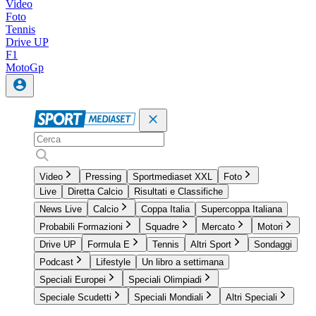
Video
Foto
Tennis
Drive UP
F1
MotoGp
Video
Pressing
Sportmediaset XXL
Foto
Live
Diretta Calcio
Risultati e Classifiche
News Live
Calcio
Coppa Italia
Supercoppa Italiana
Probabili Formazioni
Squadre
Mercato
Motori
Drive UP
Formula E
Tennis
Altri Sport
Sondaggi
Podcast
Lifestyle
Un libro a settimana
Speciali Europei
Speciali Olimpiadi
Speciale Scudetti
Speciali Mondiali
Altri Speciali