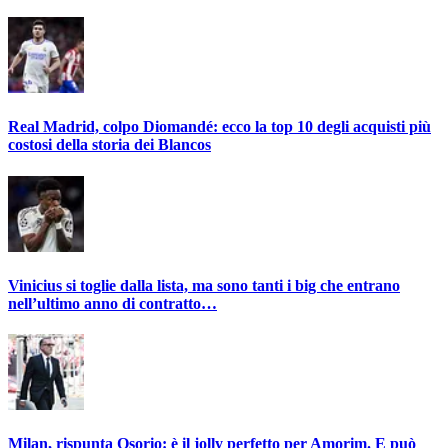
Real Madrid, colpo Diomandé: ecco la top 10 degli acquisti più
costosi della storia dei Blancos
Vinicius si toglie dalla lista, ma sono tanti i big che entrano
nell’ultimo anno di contratto…
Milan, rispunta Osorio: è il jolly perfetto per Amorim. E può