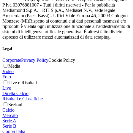
P.Iva 03976881007 - Tutti i diritti riservati - Per la pubblicità
Mediamond S.p.A. - RTI S.p.A., Mediaset N.V., sede legale
Amsterdam (Paesi Bassi) - Uffici Viale Europa 46, 20093 Cologno
Monzese (MI)
Rispetto ai contenuti e ai dati personali trasmessi e/o
riprodotti è vietata ogni utilizzazione funzionale all’addestramento di
sistemi di intelligenza artificiale generativa. È altresì fatto divieto
espresso di utilizzare mezzi automatizzati di data scraping.
Legal
Corporate
Privacy Policy
Cookie Policy
Media
Video
Foto
Live e Risultati
Live
Diretta Calcio
Risultati e Classifiche
Sezioni
Calcio
Mercato
Serie A
Serie B
Coppa Italia