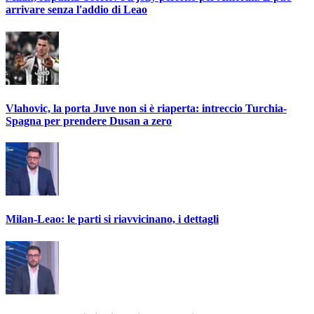
arrivare senza l'addio di Leao
Vlahovic, la porta Juve non si è riaperta: intreccio Turchia-
Spagna per prendere Dusan a zero
Milan-Leao: le parti si riavvicinano, i dettagli