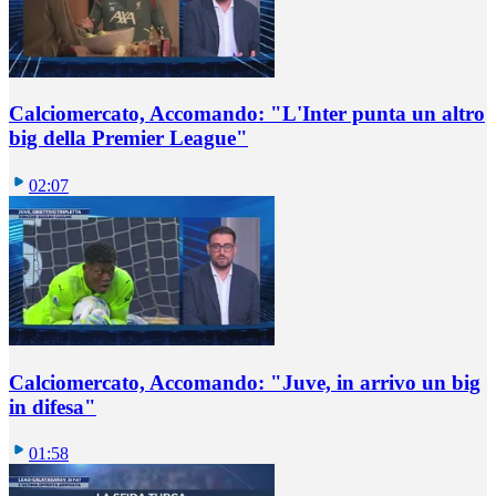
Calciomercato, Accomando: "L'Inter punta un altro
big della Premier League"
02:07
Calciomercato, Accomando: "Juve, in arrivo un big
in difesa"
01:58