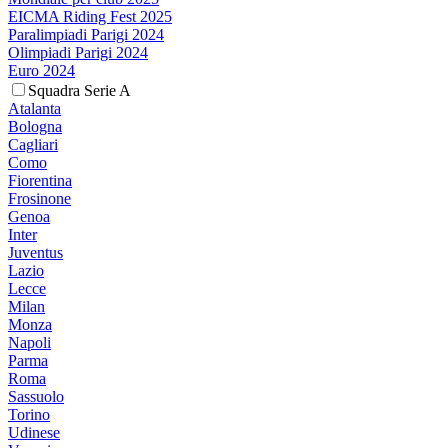
EICMA Riding Fest 2025
Paralimpiadi Parigi 2024
Olimpiadi Parigi 2024
Euro 2024
Squadra Serie A
Atalanta
Bologna
Cagliari
Como
Fiorentina
Frosinone
Genoa
Inter
Juventus
Lazio
Lecce
Milan
Monza
Napoli
Parma
Roma
Sassuolo
Torino
Udinese