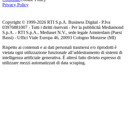
Privacy Policy
Copyright © 1999-
2026
RTI S.p.A. Business Digital - P.Iva
03976881007 - Tutti i diritti riservati - Per la pubblicità Mediamond
S.p.A. - RTI S.p.A., Mediaset N.V., sede legale Amsterdam (Paesi
Bassi) - Uffici Viale Europa 46, 20093 Cologno Monzese (MI)
Rispetto ai contenuti e ai dati personali trasmessi e/o riprodotti è
vietata ogni utilizzazione funzionale all’addestramento di sistemi di
intelligenza artificiale generativa. È altresì fatto divieto espresso di
utilizzare mezzi automatizzati di data scraping.