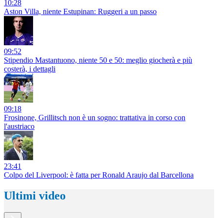
10:28
Aston Villa, niente Estupinan: Ruggeri a un passo
09:52
Stipendio Mastantuono, niente 50 e 50: meglio giocherà e più
costerà, i dettagli
09:18
Frosinone, Grillitsch non è un sogno: trattativa in corso con
l'austriaco
23:41
Colpo del Liverpool: è fatta per Ronald Araujo dal Barcellona
Ultimi video