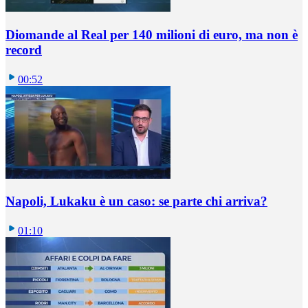
Diomande al Real per 140 milioni di euro, ma non è
record
00:52
Napoli, Lukaku è un caso: se parte chi arriva?
01:10