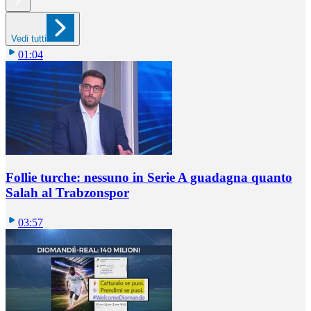
Vedi tutti
01:04
Follie turche: nessuno in Serie A guadagna quanto
Salah al Trabzonspor
03:57