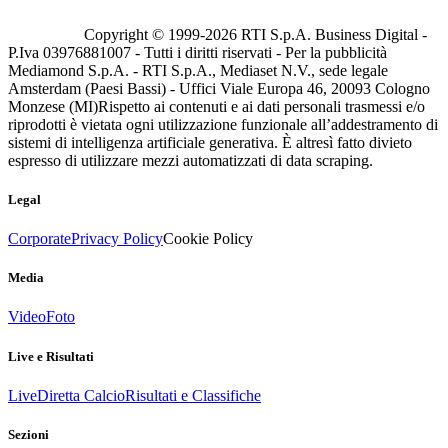
Copyright © 1999-
2026
RTI S.p.A. Business Digital -
P.Iva 03976881007 - Tutti i diritti riservati - Per la pubblicità
Mediamond S.p.A. - RTI S.p.A., Mediaset N.V., sede legale
Amsterdam (Paesi Bassi) - Uffici Viale Europa 46, 20093 Cologno
Monzese (MI)
Rispetto ai contenuti e ai dati personali trasmessi e/o
riprodotti è vietata ogni utilizzazione funzionale all’addestramento di
sistemi di intelligenza artificiale generativa. È altresì fatto divieto
espresso di utilizzare mezzi automatizzati di data scraping.
Legal
Corporate
Privacy Policy
Cookie Policy
Media
Video
Foto
Live e Risultati
Live
Diretta Calcio
Risultati e Classifiche
Sezioni