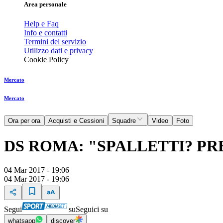
Area personale
Help e Faq
Info e contatti
Termini del servizio
Utilizzo dati e privacy
Cookie Policy
Mercato
Mercato
Ora per ora
Acquisti e Cessioni
Squadre
Video
Foto
DS ROMA: "SPALLETTI? PR
04 Mar 2017 - 19:06
04 Mar 2017 - 19:06
Segui
su
Seguici su
whatsapp
discover