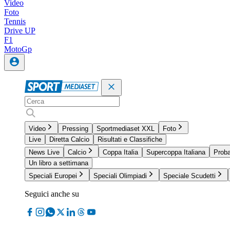
Video
Foto
Tennis
Drive UP
F1
MotoGp
Video
Pressing
Sportmediaset XXL
Foto
Live
Diretta Calcio
Risultati e Classifiche
News Live
Calcio
Coppa Italia
Supercoppa Italiana
Proba
Un libro a settimana
Speciali Europei
Speciali Olimpiadi
Speciale Scudetti
Seguici anche su