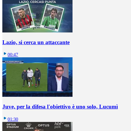
Lazio, si cerca un attaccante
00:47
Juve, per la difesa l'obiettivo è uno solo, Lucumì
01:30