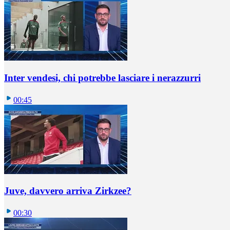
Inter vendesi, chi potrebbe lasciare i nerazzurri
00:45
Juve, davvero arriva Zirkzee?
00:30