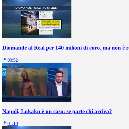
Diomande al Real per 140 milioni di euro, ma non è 
00:52
Napoli, Lukaku è un caso: se parte chi arriva?
01:10