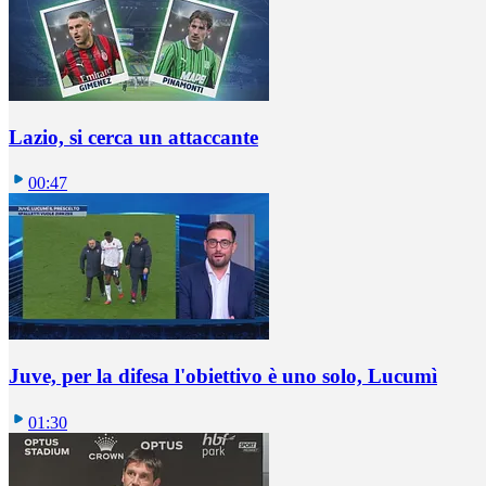
Lazio, si cerca un attaccante
00:47
Juve, per la difesa l'obiettivo è uno solo, Lucumì
01:30