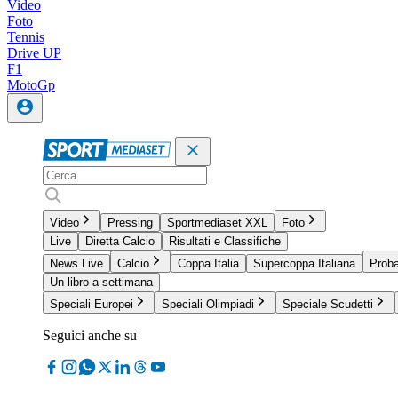
Video
Foto
Tennis
Drive UP
F1
MotoGp
Video
Pressing
Sportmediaset XXL
Foto
Live
Diretta Calcio
Risultati e Classifiche
News Live
Calcio
Coppa Italia
Supercoppa Italiana
Proba
Un libro a settimana
Speciali Europei
Speciali Olimpiadi
Speciale Scudetti
Seguici anche su