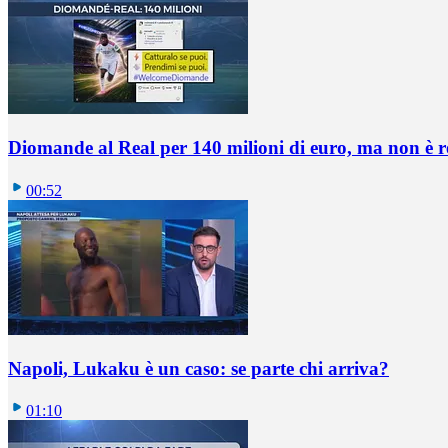
Diomande al Real per 140 milioni di euro, ma non è 
00:52
Napoli, Lukaku è un caso: se parte chi arriva?
01:10