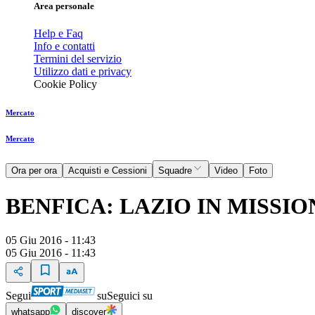
Area personale
Help e Faq
Info e contatti
Termini del servizio
Utilizzo dati e privacy
Cookie Policy
Mercato
Mercato
Ora per ora
Acquisti e Cessioni
Squadre
Video
Foto
BENFICA: LAZIO IN MISSI
05 Giu 2016 - 11:43
05 Giu 2016 - 11:43
Segui
su
Seguici su
whatsapp
discover