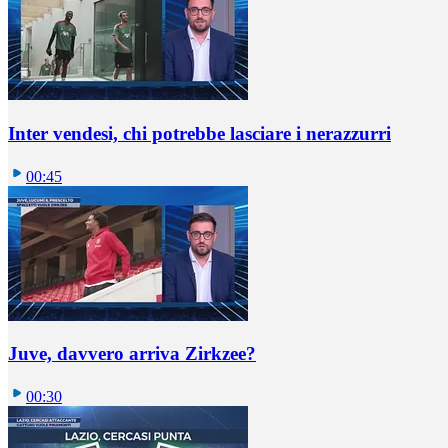
Inter vendesi, chi potrebbe lasciare i nerazzurri
00:45
Juve, davvero arriva Zirkzee?
00:30