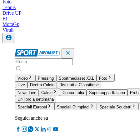
Foto
Tennis
Drive UP
F1
MotoGp
Virali
Video
Pressing
Sportmediaset XXL
Foto
Live
Diretta Calcio
Risultati e Classifiche
News Live
Calcio
Coppa Italia
Supercoppa Italiana
Proba
Un libro a settimana
Speciali Europei
Speciali Olimpiadi
Speciale Scudetti
Seguici anche su