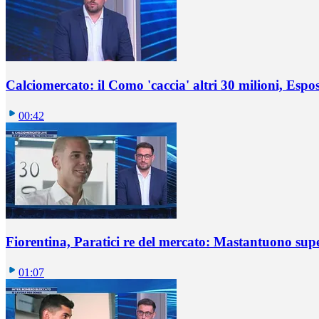
Calciomercato: il Como 'caccia' altri 30 milioni, Espos
00:42
Fiorentina, Paratici re del mercato: Mastantuono sup
01:07