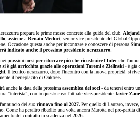
nerazzurra prepara le prime mosse concrete alla guida del club.
Alejand
llo
, assieme a
Renato Meduri
, senior vice presidente del Global Oppo
ione. Occasione questa anche per incontrare e conoscere di persona
Simo
errà indicato anche il prossimo presidente nerazzurro.
 nei prossimi mesi
per ritoccare più che ricostruire l'Inter
che l'anno 
 si è già arricchita grazie alle operazioni Taremi e Zielinski
- è già 
ghi
. Il tecnico nerazzurro, dopo l'incontro con la nuova proprietà, si ri
ente il beneplacito di Oaktree.
nirà anche la data della prossima
assemblea dei soci
- da tenersi entro u
ra "interista", con in questo caso l'attuale vice-presidente
Javier Zane
l'annuncio del suo
rinnovo fino al 2027
. Per quello di Lautaro, invece,
tino. Come ha peraltro ribadito una volta ancora Marotta nel pre-partita 
gamento del contratto in scadenza nel 2026.