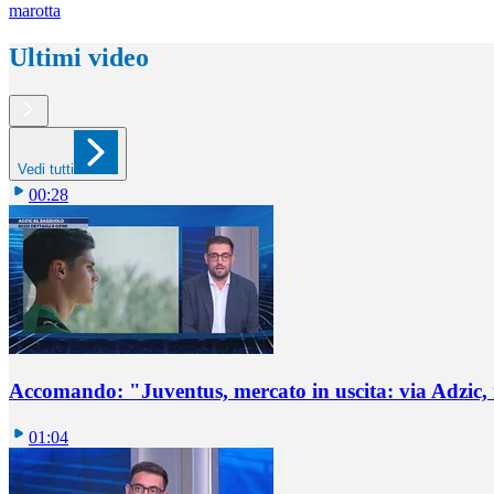
marotta
Ultimi video
Vedi tutti
00:28
Accomando: "Juventus, mercato in uscita: via Adzic,
01:04