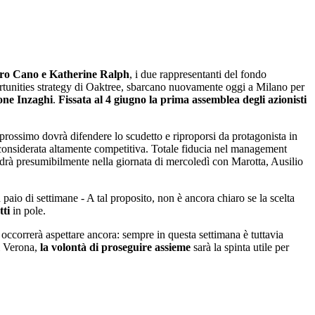
ro Cano e Katherine Ralph
, i due rappresentanti del fondo
rtunities strategy di Oaktree, sbarcano nuovamente oggi a Milano per
ne Inzaghi
.
Fissata al 4 giugno la prima
assemblea degli azionisti
prossimo dovrà difendere lo scudetto e riproporsi da protagonista in
considerata altamente competitiva. Totale fiducia nel management
vedrà presumibilmente nella giornata di mercoledì con Marotta, Ausilio
n paio di settimane - A tal proposito, non è ancora chiaro se la scelta
tti
in pole.
 occorrerà aspettare ancora: sempre in questa settimana è tuttavia
di Verona,
la volontà di proseguire assieme
sarà la spinta utile per