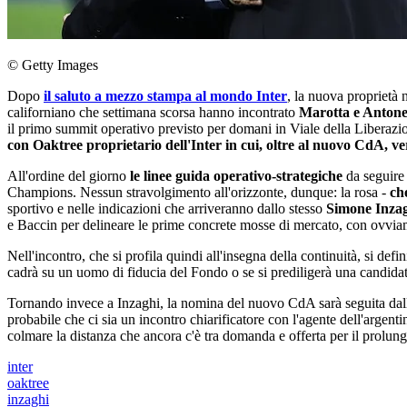
© Getty Images
Dopo
il saluto a mezzo stampa al mondo Inter
, la nuova proprietà 
californiano che settimana scorsa hanno incontrato
Marotta e Antone
il primo summit operativo previsto per domani in Viale della Liberaz
con Oaktree proprietario dell'Inter in cui, oltre al nuovo CdA, v
All'ordine del giorno
le linee guida operativo-strategiche
da seguire
Champions. Nessun stravolgimento all'orizzonte, dunque: la rosa -
che
sportivo e nelle indicazioni che arriveranno dallo stesso
Simone Inza
e Baccin per delineare le prime concrete mosse di mercato, con ovviam
Nell'incontro, che si profila quindi all'insegna della continuità, si defi
cadrà su un uomo di fiducia del Fondo o se si prediligerà una candidatu
Tornando invece a Inzaghi, la nomina del nuovo CdA sarà seguita dal
probabile che ci sia un incontro chiarificatore con l'agente dell'argen
colmare la distanza che ancora c'è tra domanda e offerta per il prolun
inter
oaktree
inzaghi