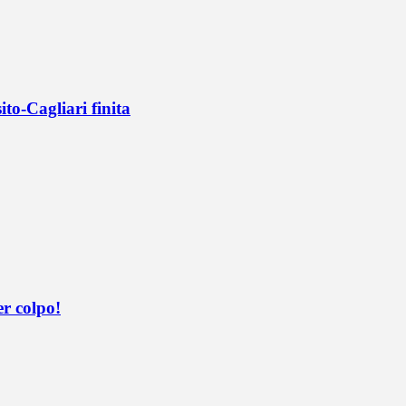
ito-Cagliari finita
er colpo!