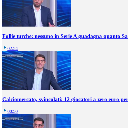
Follie turche: nessuno in Serie A guadagna quanto S
02:54
Calciomercato, svincolati: 12 giocatori a zero euro pe
00:50