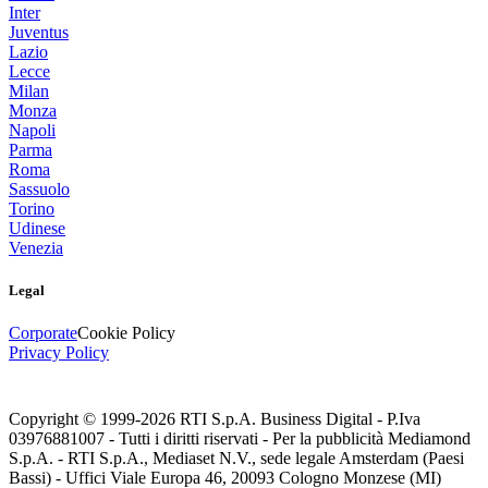
Inter
Juventus
Lazio
Lecce
Milan
Monza
Napoli
Parma
Roma
Sassuolo
Torino
Udinese
Venezia
Legal
Corporate
Cookie Policy
Privacy Policy
Copyright © 1999-
2026
RTI S.p.A. Business Digital - P.Iva
03976881007 - Tutti i diritti riservati - Per la pubblicità Mediamond
S.p.A. - RTI S.p.A., Mediaset N.V., sede legale Amsterdam (Paesi
Bassi) - Uffici Viale Europa 46, 20093 Cologno Monzese (MI)