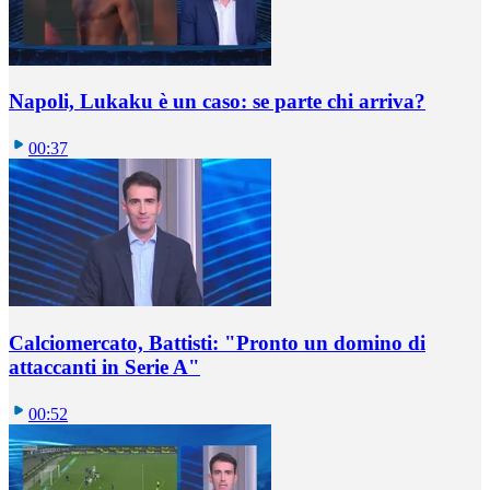
Napoli, Lukaku è un caso: se parte chi arriva?
00:37
Calciomercato, Battisti: "Pronto un domino di
attaccanti in Serie A"
00:52