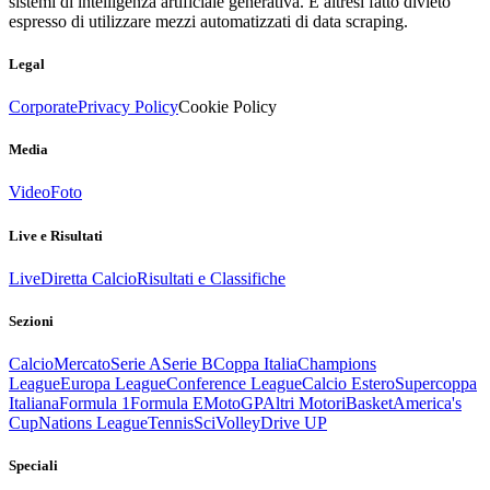
sistemi di intelligenza artificiale generativa. È altresì fatto divieto
espresso di utilizzare mezzi automatizzati di data scraping.
Legal
Corporate
Privacy Policy
Cookie Policy
Media
Video
Foto
Live e Risultati
Live
Diretta Calcio
Risultati e Classifiche
Sezioni
Calcio
Mercato
Serie A
Serie B
Coppa Italia
Champions
League
Europa League
Conference League
Calcio Estero
Supercoppa
Italiana
Formula 1
Formula E
MotoGP
Altri Motori
Basket
America's
Cup
Nations League
Tennis
Sci
Volley
Drive UP
Speciali