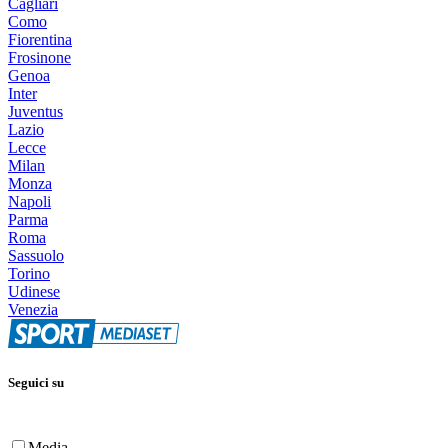
Cagliari
Como
Fiorentina
Frosinone
Genoa
Inter
Juventus
Lazio
Lecce
Milan
Monza
Napoli
Parma
Roma
Sassuolo
Torino
Udinese
Venezia
Seguici su
Media