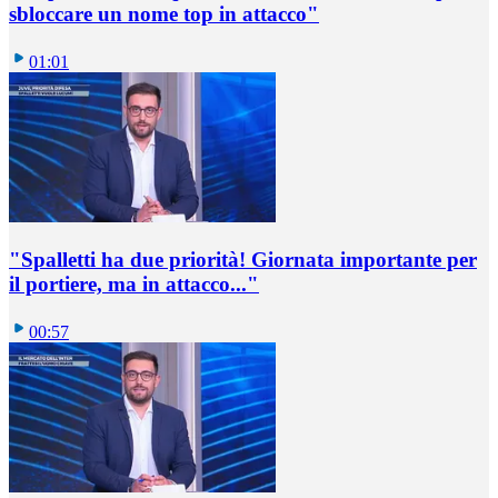
sbloccare un nome top in attacco"
01:01
"Spalletti ha due priorità! Giornata importante per
il portiere, ma in attacco..."
00:57