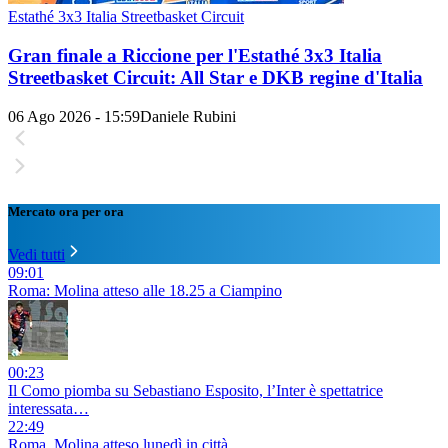
Estathé 3x3 Italia Streetbasket Circuit
Gran finale a Riccione per l'Estathé 3x3 Italia
Streetbasket Circuit: All Star e DKB regine d'Italia
06 Ago 2026 - 15:59
Daniele Rubini
Mercato ora per ora
Vedi tutti
09:01
Roma: Molina atteso alle 18.25 a Ciampino
00:23
Il Como piomba su Sebastiano Esposito, l’Inter è spettatrice
interessata…
22:49
Roma, Molina atteso lunedì in città