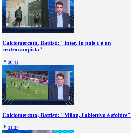
Calciomercato, Battisti: "Inter, In pole c'è un
centrocampista"
00:41
Calciomercato, Battisti: "Milan, l'obiettivo è sfoltire"
01:07