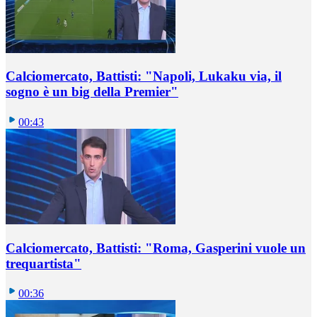
Calciomercato, Battisti: "Napoli, Lukaku via, il
sogno è un big della Premier"
00:43
Calciomercato, Battisti: "Roma, Gasperini vuole un
trequartista"
00:36