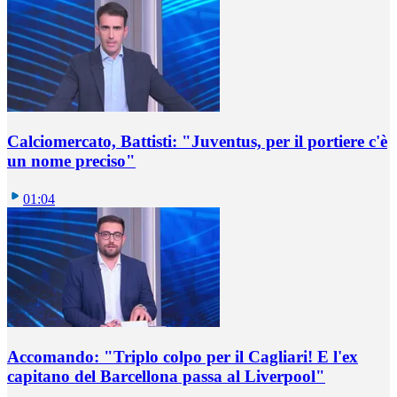
Calciomercato, Battisti: "Juventus, per il portiere c'è
un nome preciso"
01:04
Accomando: "Triplo colpo per il Cagliari! E l'ex
capitano del Barcellona passa al Liverpool"