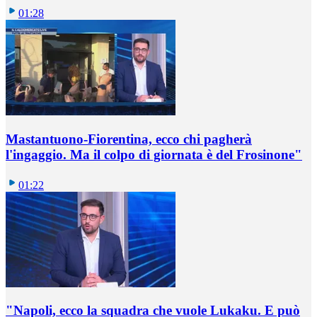
01:28
Mastantuono-Fiorentina, ecco chi pagherà
l'ingaggio. Ma il colpo di giornata è del Frosinone"
01:22
"Napoli, ecco la squadra che vuole Lukaku. E può