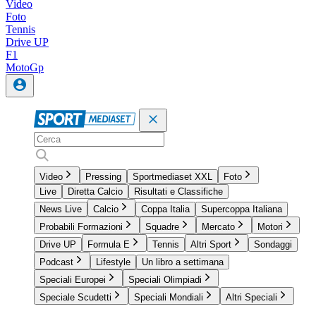
Video
Foto
Tennis
Drive UP
F1
MotoGp
Video
Pressing
Sportmediaset XXL
Foto
Live
Diretta Calcio
Risultati e Classifiche
News Live
Calcio
Coppa Italia
Supercoppa Italiana
Probabili Formazioni
Squadre
Mercato
Motori
Drive UP
Formula E
Tennis
Altri Sport
Sondaggi
Podcast
Lifestyle
Un libro a settimana
Speciali Europei
Speciali Olimpiadi
Speciale Scudetti
Speciali Mondiali
Altri Speciali