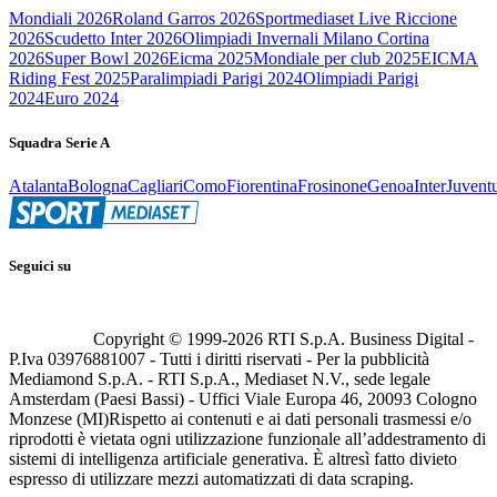
Mondiali 2026
Roland Garros 2026
Sportmediaset Live Riccione
2026
Scudetto Inter 2026
Olimpiadi Invernali Milano Cortina
2026
Super Bowl 2026
Eicma 2025
Mondiale per club 2025
EICMA
Riding Fest 2025
Paralimpiadi Parigi 2024
Olimpiadi Parigi
2024
Euro 2024
Squadra Serie A
Atalanta
Bologna
Cagliari
Como
Fiorentina
Frosinone
Genoa
Inter
Juvent
Seguici su
Copyright © 1999-
2026
RTI S.p.A. Business Digital -
P.Iva 03976881007 - Tutti i diritti riservati - Per la pubblicità
Mediamond S.p.A. - RTI S.p.A., Mediaset N.V., sede legale
Amsterdam (Paesi Bassi) - Uffici Viale Europa 46, 20093 Cologno
Monzese (MI)
Rispetto ai contenuti e ai dati personali trasmessi e/o
riprodotti è vietata ogni utilizzazione funzionale all’addestramento di
sistemi di intelligenza artificiale generativa. È altresì fatto divieto
espresso di utilizzare mezzi automatizzati di data scraping.