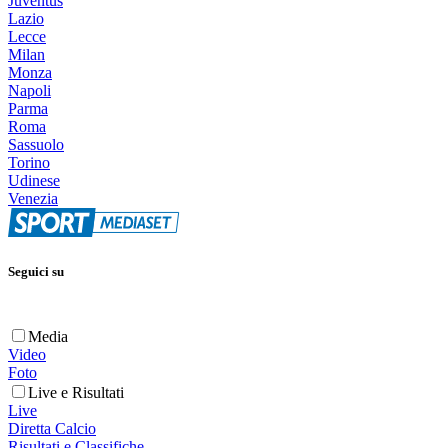
Juventus
Lazio
Lecce
Milan
Monza
Napoli
Parma
Roma
Sassuolo
Torino
Udinese
Venezia
Seguici su
Media
Video
Foto
Live e Risultati
Live
Diretta Calcio
Risultati e Classifiche