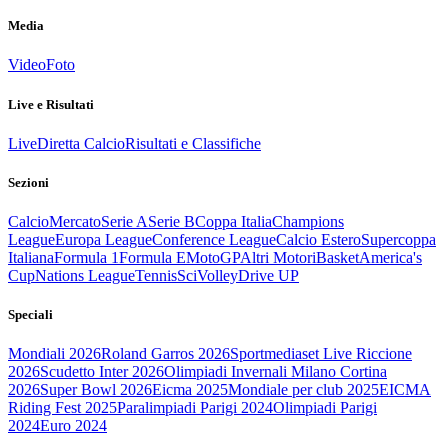
Media
Video
Foto
Live e Risultati
Live
Diretta Calcio
Risultati e Classifiche
Sezioni
Calcio
Mercato
Serie A
Serie B
Coppa Italia
Champions
League
Europa League
Conference League
Calcio Estero
Supercoppa
Italiana
Formula 1
Formula E
MotoGP
Altri Motori
Basket
America's
Cup
Nations League
Tennis
Sci
Volley
Drive UP
Speciali
Mondiali 2026
Roland Garros 2026
Sportmediaset Live Riccione
2026
Scudetto Inter 2026
Olimpiadi Invernali Milano Cortina
2026
Super Bowl 2026
Eicma 2025
Mondiale per club 2025
EICMA
Riding Fest 2025
Paralimpiadi Parigi 2024
Olimpiadi Parigi
2024
Euro 2024