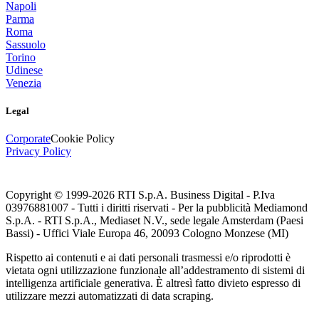
Napoli
Parma
Roma
Sassuolo
Torino
Udinese
Venezia
Legal
Corporate
Cookie Policy
Privacy Policy
Copyright © 1999-
2026
RTI S.p.A. Business Digital - P.Iva
03976881007 - Tutti i diritti riservati - Per la pubblicità Mediamond
S.p.A. - RTI S.p.A., Mediaset N.V., sede legale Amsterdam (Paesi
Bassi) - Uffici Viale Europa 46, 20093 Cologno Monzese (MI)
Rispetto ai contenuti e ai dati personali trasmessi e/o riprodotti è
vietata ogni utilizzazione funzionale all’addestramento di sistemi di
intelligenza artificiale generativa. È altresì fatto divieto espresso di
utilizzare mezzi automatizzati di data scraping.