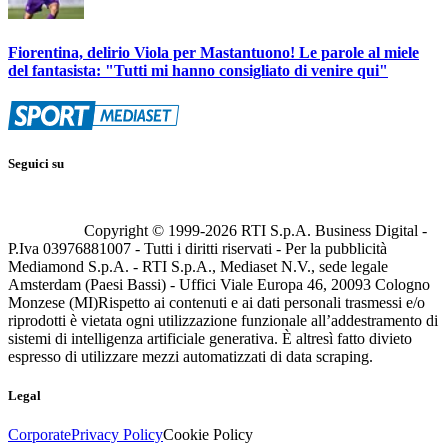
Fiorentina, delirio Viola per Mastantuono! Le parole al miele
del fantasista: "Tutti mi hanno consigliato di venire qui"
Seguici su
Copyright © 1999-
2026
RTI S.p.A. Business Digital -
P.Iva 03976881007 - Tutti i diritti riservati - Per la pubblicità
Mediamond S.p.A. - RTI S.p.A., Mediaset N.V., sede legale
Amsterdam (Paesi Bassi) - Uffici Viale Europa 46, 20093 Cologno
Monzese (MI)
Rispetto ai contenuti e ai dati personali trasmessi e/o
riprodotti è vietata ogni utilizzazione funzionale all’addestramento di
sistemi di intelligenza artificiale generativa. È altresì fatto divieto
espresso di utilizzare mezzi automatizzati di data scraping.
Legal
Corporate
Privacy Policy
Cookie Policy