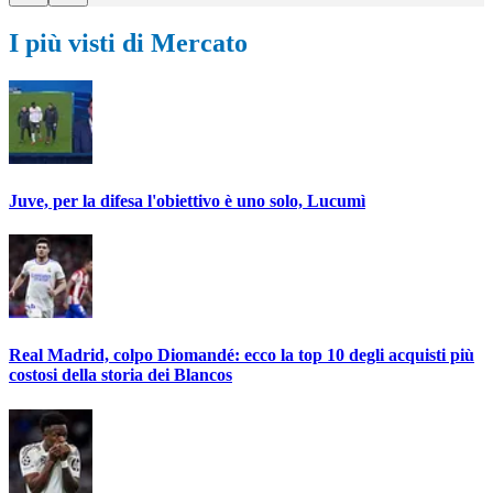
I più visti di Mercato
Juve, per la difesa l'obiettivo è uno solo, Lucumì
Real Madrid, colpo Diomandé: ecco la top 10 degli acquisti più
costosi della storia dei Blancos