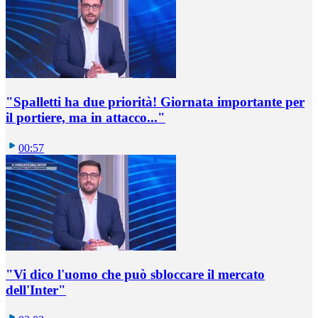
"Spalletti ha due priorità! Giornata importante per
il portiere, ma in attacco..."
00:57
"Vi dico l'uomo che può sbloccare il mercato
dell'Inter"