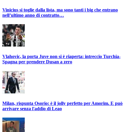
Vinicius si toglie dalla lista, ma sono tanti i big che entrano
nell’ultimo anno di contratto…
Vlahovic, la porta Juve non si è riaperta: intreccio Turchia-
Spagna per prendere Dusan a zero
Milan, rispunta Osorio: è il jolly perfetto per Amorim. E può
arrivare senza l'addio di Leao