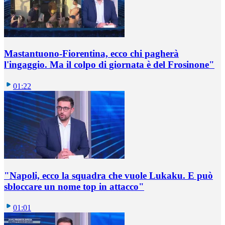
Mastantuono-Fiorentina, ecco chi pagherà
l'ingaggio. Ma il colpo di giornata è del Frosinone"
01:22
"Napoli, ecco la squadra che vuole Lukaku. E può
sbloccare un nome top in attacco"
01:01