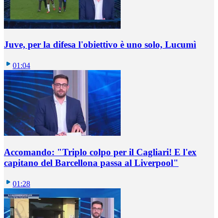
Juve, per la difesa l'obiettivo è uno solo, Lucumì
01:04
Accomando: "Triplo colpo per il Cagliari! E l'ex
capitano del Barcellona passa al Liverpool"
01:28