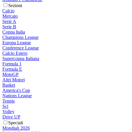
Sezioni
Calcio
Mercato
Serie A
Serie B
Coppa Italia
Champions League
Europa League
Conference League
Calcio Estero
Supercoppa Italiana
Formula 1
Formula E
MotoGP
Altri Motori
Basket
America's Cup
Nations League
Tennis
Sci
Volley
Drive UP
Speciali
Mondiali 2026