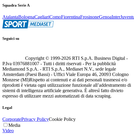
Squadra Serie A
Atalanta
Bologna
Cagliari
Como
Fiorentina
Frosinone
Genoa
Inter
Juvent
Seguici su
Copyright © 1999-
2026
RTI S.p.A. Business Digital -
P.Iva 03976881007 - Tutti i diritti riservati - Per la pubblicità
Mediamond S.p.A. - RTI S.p.A., Mediaset N.V., sede legale
Amsterdam (Paesi Bassi) - Uffici Viale Europa 46, 20093 Cologno
Monzese (MI)
Rispetto ai contenuti e ai dati personali trasmessi e/o
riprodotti è vietata ogni utilizzazione funzionale all’addestramento di
sistemi di intelligenza artificiale generativa. È altresì fatto divieto
espresso di utilizzare mezzi automatizzati di data scraping.
Legal
Corporate
Privacy Policy
Cookie Policy
Media
Video