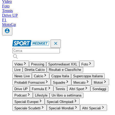
Video
Foto
Tennis
Drive UP
F1
MotoGp
Video
Pressing
Sportmediaset XXL
Foto
Live
Diretta Calcio
Risultati e Classifiche
News Live
Calcio
Coppa Italia
Supercoppa Italiana
Probabili Formazioni
Squadre
Mercato
Motori
Drive UP
Formula E
Tennis
Altri Sport
Sondaggi
Podcast
Lifestyle
Un libro a settimana
Speciali Europei
Speciali Olimpiadi
Speciale Scudetti
Speciali Mondiali
Altri Speciali