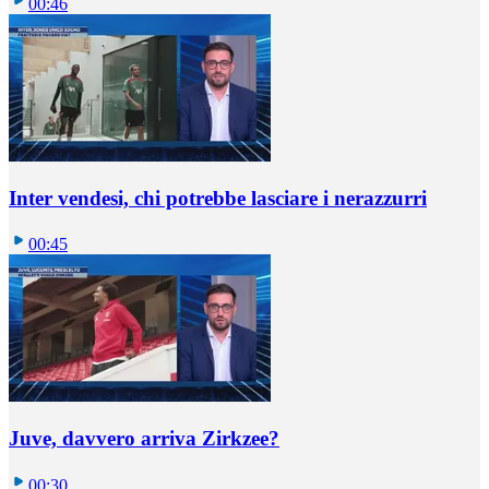
00:46
Inter vendesi, chi potrebbe lasciare i nerazzurri
00:45
Juve, davvero arriva Zirkzee?
00:30