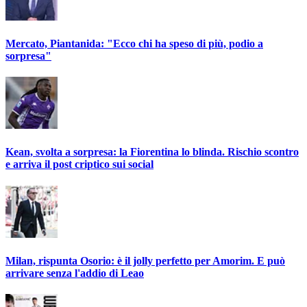
Mercato, Piantanida: "Ecco chi ha speso di più, podio a
sorpresa"
Kean, svolta a sorpresa: la Fiorentina lo blinda. Rischio scontro
e arriva il post criptico sui social
Milan, rispunta Osorio: è il jolly perfetto per Amorim. E può
arrivare senza l'addio di Leao