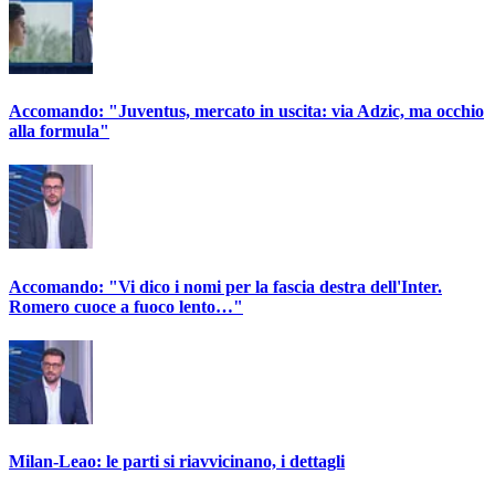
Accomando: "Juventus, mercato in uscita: via Adzic, ma occhio
alla formula"
Accomando: "Vi dico i nomi per la fascia destra dell'Inter.
Romero cuoce a fuoco lento…"
Milan-Leao: le parti si riavvicinano, i dettagli