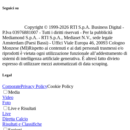
Seguici su
Copyright © 1999-
2026
RTI S.p.A. Business Digital -
P.Iva 03976881007 - Tutti i diritti riservati - Per la pubblicità
Mediamond S.p.A. - RTI S.p.A., Mediaset N.V., sede legale
Amsterdam (Paesi Bassi) - Uffici Viale Europa 46, 20093 Cologno
Monzese (MI)
Rispetto ai contenuti e ai dati personali trasmessi e/o
riprodotti è vietata ogni utilizzazione funzionale all’addestramento di
sistemi di intelligenza artificiale generativa. È altresì fatto divieto
espresso di utilizzare mezzi automatizzati di data scraping.
Legal
Corporate
Privacy Policy
Cookie Policy
Media
Video
Foto
Live e Risultati
Live
Diretta Calcio
Risultati e Classifiche
Sezioni