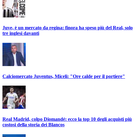
Juve, è un mercato da regina: finora ha speso più del Real, solo
tre inglesi davanti
Calciomercato Juventus, Miceli: "Ore calde per il portiere"
Real Madrid, colpo Diomandé: ecco la top 10 degli acquisti più
costosi della storia dei Blancos