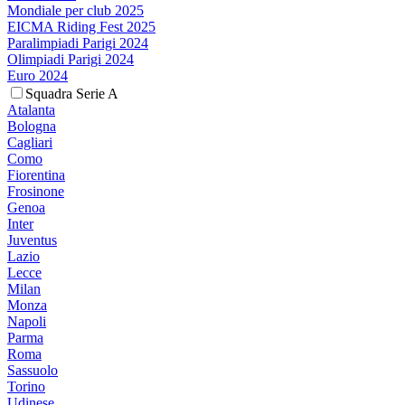
Mondiale per club 2025
EICMA Riding Fest 2025
Paralimpiadi Parigi 2024
Olimpiadi Parigi 2024
Euro 2024
Squadra Serie A
Atalanta
Bologna
Cagliari
Como
Fiorentina
Frosinone
Genoa
Inter
Juventus
Lazio
Lecce
Milan
Monza
Napoli
Parma
Roma
Sassuolo
Torino
Udinese