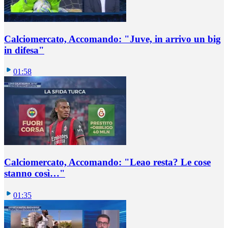
Calciomercato, Accomando: "Juve, in arrivo un big
in difesa"
01:58
Calciomercato, Accomando: "Leao resta? Le cose
stanno così…"
01:35