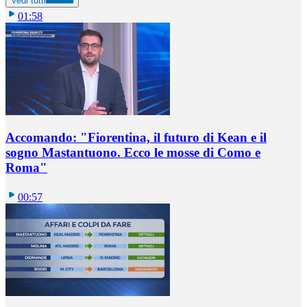
Vedi tutti
01:58
Accomando: "Fiorentina, il futuro di Kean e il
sogno Mastantuono. Ecco le mosse di Como e
Roma"
00:57