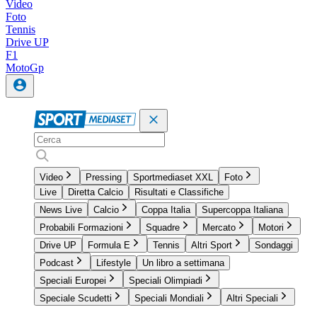
Video
Foto
Tennis
Drive UP
F1
MotoGp
Video
Pressing
Sportmediaset XXL
Foto
Live
Diretta Calcio
Risultati e Classifiche
News Live
Calcio
Coppa Italia
Supercoppa Italiana
Probabili Formazioni
Squadre
Mercato
Motori
Drive UP
Formula E
Tennis
Altri Sport
Sondaggi
Podcast
Lifestyle
Un libro a settimana
Speciali Europei
Speciali Olimpiadi
Speciale Scudetti
Speciali Mondiali
Altri Speciali