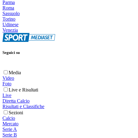
Parma
Roma
Sassuolo
Torino
Udinese
Venezia
Seguici su
Media
Video
Foto
Live e Risultati
Live
Diretta Calcio
Risultati e Classifiche
Sezioni
Calcio
Mercato
Serie A
Serie B