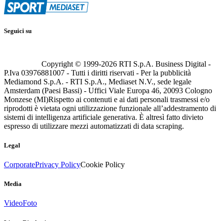
Seguici su
Copyright © 1999-
2026
RTI S.p.A. Business Digital -
P.Iva 03976881007 - Tutti i diritti riservati - Per la pubblicità
Mediamond S.p.A. - RTI S.p.A., Mediaset N.V., sede legale
Amsterdam (Paesi Bassi) - Uffici Viale Europa 46, 20093 Cologno
Monzese (MI)
Rispetto ai contenuti e ai dati personali trasmessi e/o
riprodotti è vietata ogni utilizzazione funzionale all’addestramento di
sistemi di intelligenza artificiale generativa. È altresì fatto divieto
espresso di utilizzare mezzi automatizzati di data scraping.
Legal
Corporate
Privacy Policy
Cookie Policy
Media
Video
Foto