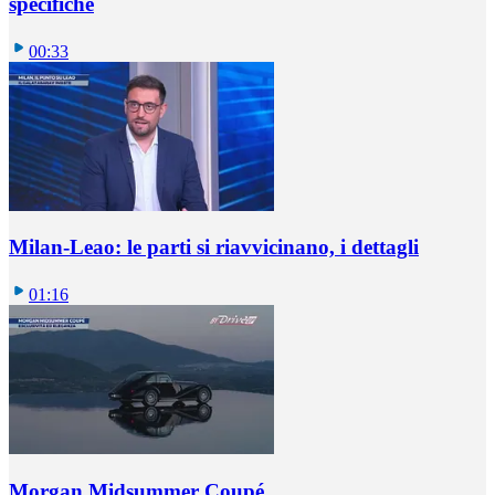
specifiche
00:33
Milan-Leao: le parti si riavvicinano, i dettagli
01:16
Morgan Midsummer Coupé