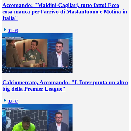
Accomando: "Maldini-Cagliari, tutto fatto! Ecco
cosa manca per l'arrivo di Mastantuono e Molina in
Italia"
01:09
Calciomercato, Accomando: "L'Inter punta un altro
big della Premier League"
02:07