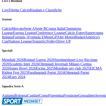
Live e Risultati
Live
Diretta Calcio
Risultati e Classifiche
Sezioni
Calcio
Mercato
Serie A
Serie B
Coppa Italia
Champions
League
Europa League
Conference League
Calcio Estero
Supercoppa
Italiana
Formula 1
Formula E
MotoGP
Altri Motori
Basket
America's
Cup
Nations League
Tennis
Sci
Volley
Drive UP
Speciali
Mondiali 2026
Roland Garros 2026
Sportmediaset Live Riccione
2026
Scudetto Inter 2026
Olimpiadi Invernali Milano Cortina
2026
Super Bowl 2026
Eicma 2025
Mondiale per club 2025
EICMA
Riding Fest 2025
Paralimpiadi Parigi 2024
Olimpiadi Parigi
2024
Euro 2024
Squadra Serie A
Atalanta
Bologna
Cagliari
Como
Fiorentina
Frosinone
Genoa
Inter
Juvent