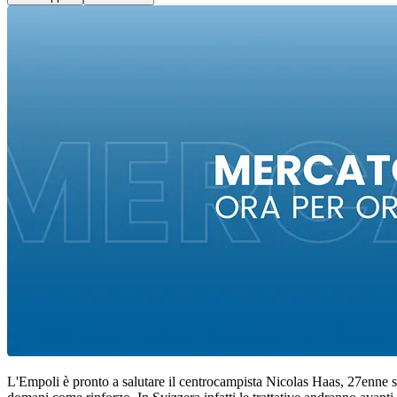
L'Empoli è pronto a salutare il centrocampista Nicolas Haas, 27enne svi