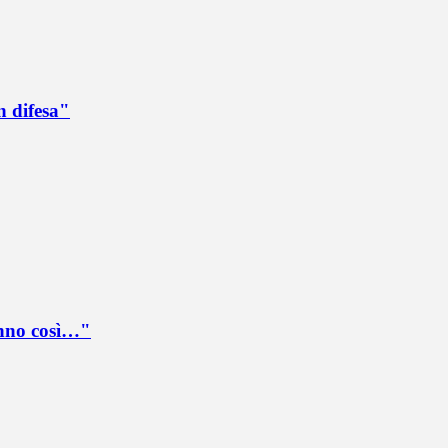
n difesa"
anno così…"