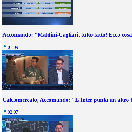
Accomando: "Maldini-Cagliari, tutto fatto! Ecco cosa
01:09
Calciomercato, Accomando: "L'Inter punta un altro 
02:07