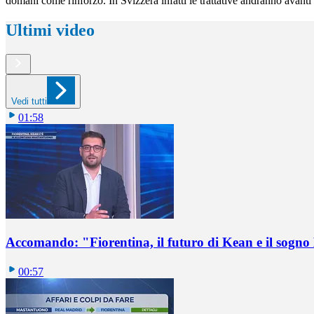
domani come rinforzo. In Svizzera infatti le trattative andranno avanti 
Ultimi video
Vedi tutti
01:58
Accomando: "Fiorentina, il futuro di Kean e il sog
00:57