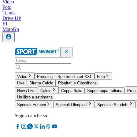
Video
Foto
Tennis
Drive UP
F1
MotoGp
Video
Pressing
Sportmediaset XXL
Foto
Live
Diretta Calcio
Risultati e Classifiche
News Live
Calcio
Coppa Italia
Supercoppa Italiana
Proba
Un libro a settimana
Speciali Europei
Speciali Olimpiadi
Speciale Scudetti
Seguici anche su