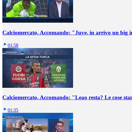
Calciomercato, Accomando: "Juve, in arrivo un big i
01:58
Calciomercato, Accomando: "Leao resta? Le cose st
01:35