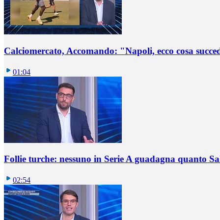
Calciomercato, Accomando: "Napoli, ecco cosa succ
01:04
Follie turche: nessuno in Serie A guadagna quanto S
02:54