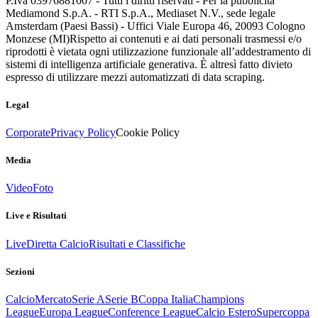
P.Iva 03976881007 - Tutti i diritti riservati - Per la pubblicità
Mediamond S.p.A. - RTI S.p.A., Mediaset N.V., sede legale
Amsterdam (Paesi Bassi) - Uffici Viale Europa 46, 20093 Cologno
Monzese (MI)
Rispetto ai contenuti e ai dati personali trasmessi e/o
riprodotti è vietata ogni utilizzazione funzionale all’addestramento di
sistemi di intelligenza artificiale generativa. È altresì fatto divieto
espresso di utilizzare mezzi automatizzati di data scraping.
Legal
Corporate
Privacy Policy
Cookie Policy
Media
Video
Foto
Live e Risultati
Live
Diretta Calcio
Risultati e Classifiche
Sezioni
Calcio
Mercato
Serie A
Serie B
Coppa Italia
Champions
League
Europa League
Conference League
Calcio Estero
Supercoppa