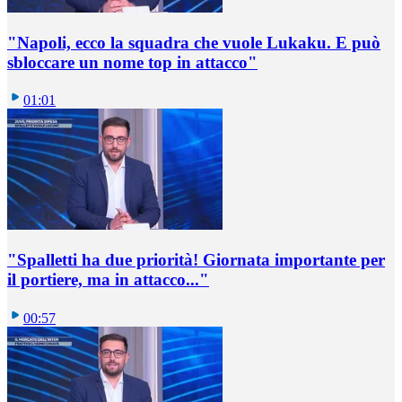
"Napoli, ecco la squadra che vuole Lukaku. E può
sbloccare un nome top in attacco"
01:01
"Spalletti ha due priorità! Giornata importante per
il portiere, ma in attacco..."
00:57