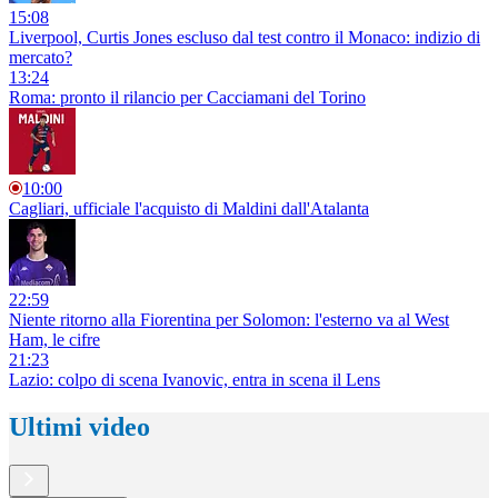
15:08
Liverpool, Curtis Jones escluso dal test contro il Monaco: indizio di
mercato?
13:24
Roma: pronto il rilancio per Cacciamani del Torino
10:00
Cagliari, ufficiale l'acquisto di Maldini dall'Atalanta
22:59
Niente ritorno alla Fiorentina per Solomon: l'esterno va al West
Ham, le cifre
21:23
Lazio: colpo di scena Ivanovic, entra in scena il Lens
Ultimi video