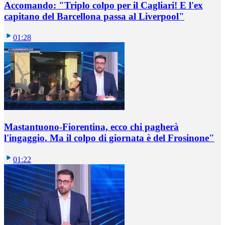
Accomando: "Triplo colpo per il Cagliari! E l'ex
capitano del Barcellona passa al Liverpool"
01:28
Mastantuono-Fiorentina, ecco chi pagherà
l'ingaggio. Ma il colpo di giornata è del Frosinone"
01:22