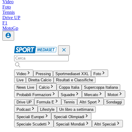
Video
Foto
Tennis
Drive UP
F1
MotoGp
Video
Pressing
Sportmediaset XXL
Foto
Live
Diretta Calcio
Risultati e Classifiche
News Live
Calcio
Coppa Italia
Supercoppa Italiana
Probabili Formazioni
Squadre
Mercato
Motori
Drive UP
Formula E
Tennis
Altri Sport
Sondaggi
Podcast
Lifestyle
Un libro a settimana
Speciali Europei
Speciali Olimpiadi
Speciale Scudetti
Speciali Mondiali
Altri Speciali