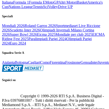
Italiana
Formula 1
Formula E
MotoGP
Altri Motori
Basket
America's
Cup
Nations League
Tennis
Sci
Volley
Drive UP
Speciali
Mondiali 2026
Roland Garros 2026
Sportmediaset Live Riccione
2026
Scudetto Inter 2026
Olimpiadi Invernali Milano Cortina
2026
Super Bowl 2026
Eicma 2025
Mondiale per club 2025
EICMA
Riding Fest 2025
Paralimpiadi Parigi 2024
Olimpiadi Parigi
2024
Euro 2024
Squadra Serie A
Atalanta
Bologna
Cagliari
Como
Fiorentina
Frosinone
Genoa
Inter
Juvent
Seguici su
Copyright © 1999-
2026
RTI S.p.A. Business Digital -
P.Iva 03976881007 - Tutti i diritti riservati - Per la pubblicità
Mediamond S.p.A. - RTI S.p.A., Mediaset N.V., sede legale