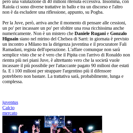
però una valutazione di 40 milioni ritenuta eccessiva. Insomma, con
Raiola ci sono diverse trattative in ballo e tra un discorso e l'altro
non è da escludere una riflessione, appunto, su Pogba.
Per la Juve, però, arriva anche il momento di pensare alle cessioni,
un po' per incassare un po' per sfoltire una rosa ricchissima anche
numericamente. Non è un mistero che
Daniele Rugani
e
Gonzalo
Higuain
siano nel mirino del Chelsea di Sarri: in giornata è previsto
un incontro a Milano tra la dirigenza juventina e il procuratore Fali
Ramadani, regista dell'operazione. L'affare comunque non sarà
semplice visto che se è vero che il Pipita con l'arrivo di Ronaldo non
rientra più nei piani Juve, è altrettanto vero che la società vuole
incassare il più possibile per l'attaccante pagato 90 milioni due estati
fa. E i 100 milioni per strappare l'argentino più il difensore
potrebbero non bastare. La trattativa sarà, probabilmente, lunga e
complessa.
juventus
Calcio
mercato