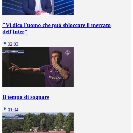
"Vi dico l'uomo che può sbloccare il mercato
dell'Inter"
02:03
Il tempo di sognare
01:34