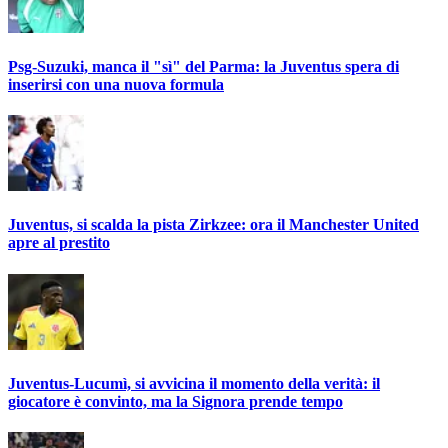
Psg-Suzuki, manca il "sì" del Parma: la Juventus spera di
inserirsi con una nuova formula
Juventus, si scalda la pista Zirkzee: ora il Manchester United
apre al prestito
Juventus-Lucumì, si avvicina il momento della verità: il
giocatore è convinto, ma la Signora prende tempo