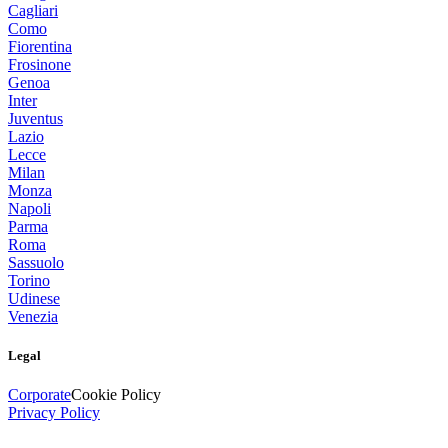
Cagliari
Como
Fiorentina
Frosinone
Genoa
Inter
Juventus
Lazio
Lecce
Milan
Monza
Napoli
Parma
Roma
Sassuolo
Torino
Udinese
Venezia
Legal
Corporate
Cookie Policy
Privacy Policy