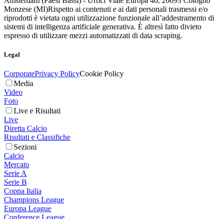
Amsterdam (Paesi Bassi) - Uffici Viale Europa 46, 20093 Cologno
Monzese (MI)
Rispetto ai contenuti e ai dati personali trasmessi e/o
riprodotti è vietata ogni utilizzazione funzionale all’addestramento di
sistemi di intelligenza artificiale generativa. È altresì fatto divieto
espresso di utilizzare mezzi automatizzati di data scraping.
Legal
Corporate
Privacy Policy
Cookie Policy
Media
Video
Foto
Live e Risultati
Live
Diretta Calcio
Risultati e Classifiche
Sezioni
Calcio
Mercato
Serie A
Serie B
Coppa Italia
Champions League
Europa League
Conference League