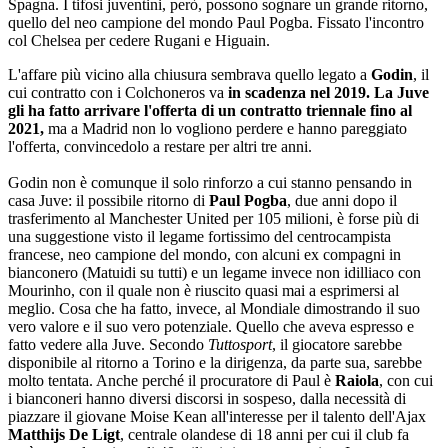
Spagna. I tifosi juventini, però, possono sognare un grande ritorno,
quello del neo campione del mondo Paul Pogba. Fissato l'incontro
col Chelsea per cedere Rugani e Higuain.
L'affare più vicino alla chiusura sembrava quello legato a
Godin
, il
cui contratto con i Colchoneros va
in scadenza nel 2019. La
Juve
gli ha fatto arrivare l'offerta di un contratto triennale fino al
2021,
ma a Madrid non lo vogliono perdere e hanno pareggiato
l'offerta, convincedolo a restare per altri tre anni.
Godin non è comunque il solo rinforzo a cui stanno pensando in
casa Juve: il possibile ritorno di
Paul Pogba
, due anni dopo il
trasferimento al Manchester United per 105 milioni, è forse più di
una suggestione visto il legame fortissimo del centrocampista
francese, neo campione del mondo, con alcuni ex compagni in
bianconero (Matuidi su tutti) e un legame invece non idilliaco con
Mourinho, con il quale non è riuscito quasi mai a esprimersi al
meglio. Cosa che ha fatto, invece, al Mondiale dimostrando il suo
vero valore e il suo vero potenziale. Quello che aveva espresso e
fatto vedere alla Juve. Secondo
Tuttosport
, il giocatore sarebbe
disponibile al ritorno a Torino e la dirigenza, da parte sua, sarebbe
molto tentata. Anche perché il procuratore di Paul è
Raiola
, con cui
i bianconeri hanno diversi discorsi in sospeso, dalla necessità di
piazzare il giovane Moise Kean all'interesse per il talento dell'Ajax
Matthijs De Ligt
, centrale olandese di 18 anni per cui il club fa