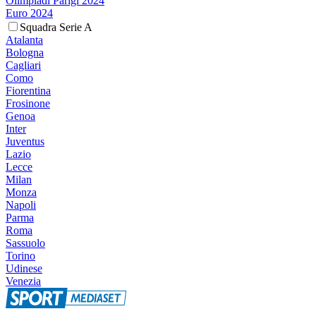
Olimpiadi Parigi 2024
Euro 2024
Squadra Serie A
Atalanta
Bologna
Cagliari
Como
Fiorentina
Frosinone
Genoa
Inter
Juventus
Lazio
Lecce
Milan
Monza
Napoli
Parma
Roma
Sassuolo
Torino
Udinese
Venezia