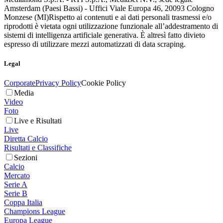
Amsterdam (Paesi Bassi) - Uffici Viale Europa 46, 20093 Cologno
Monzese (MI)
Rispetto ai contenuti e ai dati personali trasmessi e/o
riprodotti è vietata ogni utilizzazione funzionale all’addestramento di
sistemi di intelligenza artificiale generativa. È altresì fatto divieto
espresso di utilizzare mezzi automatizzati di data scraping.
Legal
Corporate
Privacy Policy
Cookie Policy
Media
Video
Foto
Live e Risultati
Live
Diretta Calcio
Risultati e Classifiche
Sezioni
Calcio
Mercato
Serie A
Serie B
Coppa Italia
Champions League
Europa League