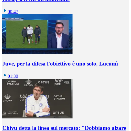
00:47
Juve, per la difesa l'obiettivo è uno solo, Lucumì
01:30
Chivu detta la linea sul mercato: "Dobbiamo alzare