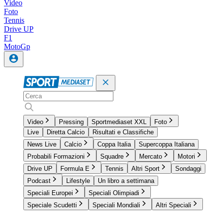
Video
Foto
Tennis
Drive UP
F1
MotoGp
Video
Pressing
Sportmediaset XXL
Foto
Live
Diretta Calcio
Risultati e Classifiche
News Live
Calcio
Coppa Italia
Supercoppa Italiana
Probabili Formazioni
Squadre
Mercato
Motori
Drive UP
Formula E
Tennis
Altri Sport
Sondaggi
Podcast
Lifestyle
Un libro a settimana
Speciali Europei
Speciali Olimpiadi
Speciale Scudetti
Speciali Mondiali
Altri Speciali