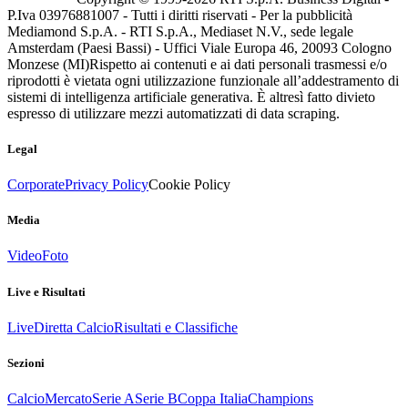
P.Iva 03976881007 - Tutti i diritti riservati - Per la pubblicità
Mediamond S.p.A. - RTI S.p.A., Mediaset N.V., sede legale
Amsterdam (Paesi Bassi) - Uffici Viale Europa 46, 20093 Cologno
Monzese (MI)
Rispetto ai contenuti e ai dati personali trasmessi e/o
riprodotti è vietata ogni utilizzazione funzionale all’addestramento di
sistemi di intelligenza artificiale generativa. È altresì fatto divieto
espresso di utilizzare mezzi automatizzati di data scraping.
Legal
Corporate
Privacy Policy
Cookie Policy
Media
Video
Foto
Live e Risultati
Live
Diretta Calcio
Risultati e Classifiche
Sezioni
Calcio
Mercato
Serie A
Serie B
Coppa Italia
Champions