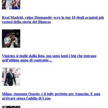
Real Madrid, colpo Diomandé: ecco la top 10 degli acquisti più
costosi della storia dei Blancos
Vinicius si toglie dalla lista, ma sono tanti i big che entrano
nell’ultimo anno di contratto…
Milan, rispunta Osorio: è il jolly perfetto per Amorim. E può
arrivare senza l'addio di Leao