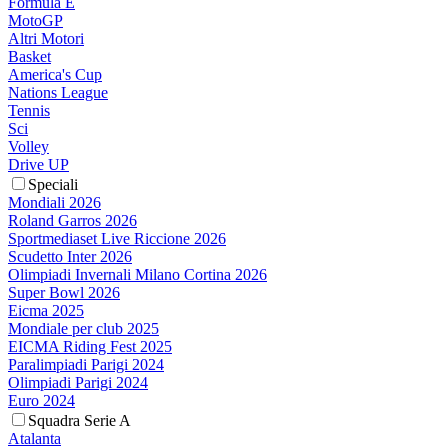
Formula E
MotoGP
Altri Motori
Basket
America's Cup
Nations League
Tennis
Sci
Volley
Drive UP
Speciali
Mondiali 2026
Roland Garros 2026
Sportmediaset Live Riccione 2026
Scudetto Inter 2026
Olimpiadi Invernali Milano Cortina 2026
Super Bowl 2026
Eicma 2025
Mondiale per club 2025
EICMA Riding Fest 2025
Paralimpiadi Parigi 2024
Olimpiadi Parigi 2024
Euro 2024
Squadra Serie A
Atalanta