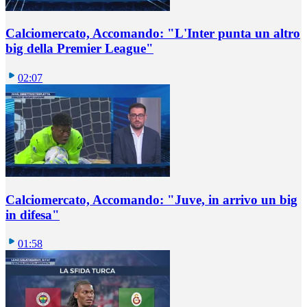
Calciomercato, Accomando: "L'Inter punta un altro
big della Premier League"
02:07
Calciomercato, Accomando: "Juve, in arrivo un big
in difesa"
01:58