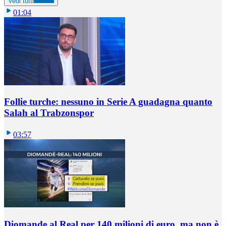
Vedi tutti
01:04
Follie turche: nessuno in Serie A guadagna quanto
Salah al Trabzonspor
03:57
Diomande al Real per 140 milioni di euro, ma non è