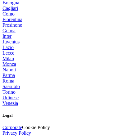
Bologna
Cagliari
Como
Fiorentina
Frosinone
Genoa
Inter
Juventus
Lazio
Lecce
Milan
Monza
Napoli
Parma
Roma
Sassuolo
Torino
Udinese
Venezia
Legal
Corporate
Cookie Policy
Privacy Policy