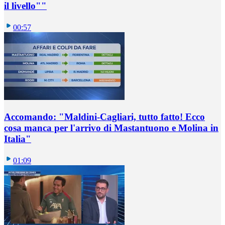
il livello""
00:57
Accomando: "Maldini-Cagliari, tutto fatto! Ecco
cosa manca per l'arrivo di Mastantuono e Molina in
Italia"
01:09