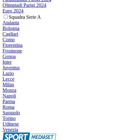
Olimpiadi Parigi 2024
Euro 2024
Squadra Serie A
Atalanta
Bologna
Cagliari
Como
Fiorentina
Frosinone
Genoa
Inter
Juventus
Lazio
Lecce
Milan
Monza
Napoli
Parma
Roma
Sassuolo
Torino
Udinese
Venezia