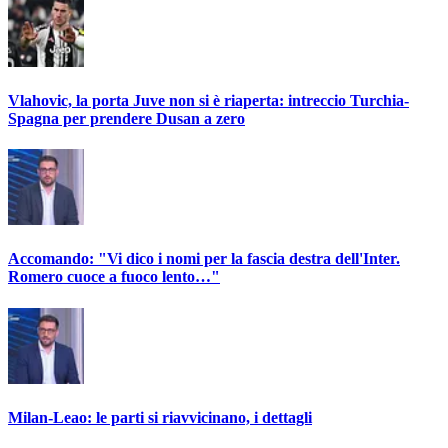
Vlahovic, la porta Juve non si è riaperta: intreccio Turchia-
Spagna per prendere Dusan a zero
Accomando: "Vi dico i nomi per la fascia destra dell'Inter.
Romero cuoce a fuoco lento…"
Milan-Leao: le parti si riavvicinano, i dettagli