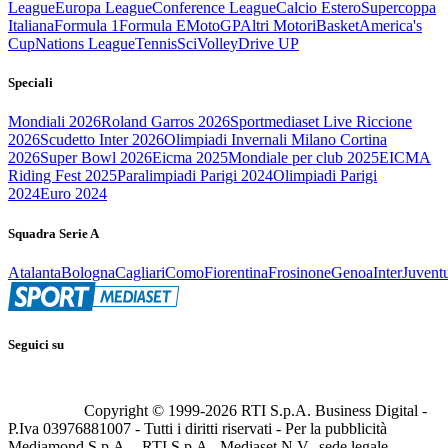
League
Europa League
Conference League
Calcio Estero
Supercoppa
Italiana
Formula 1
Formula E
MotoGP
Altri Motori
Basket
America's
Cup
Nations League
Tennis
Sci
Volley
Drive UP
Speciali
Mondiali 2026
Roland Garros 2026
Sportmediaset Live Riccione
2026
Scudetto Inter 2026
Olimpiadi Invernali Milano Cortina
2026
Super Bowl 2026
Eicma 2025
Mondiale per club 2025
EICMA
Riding Fest 2025
Paralimpiadi Parigi 2024
Olimpiadi Parigi
2024
Euro 2024
Squadra Serie A
Atalanta
Bologna
Cagliari
Como
Fiorentina
Frosinone
Genoa
Inter
Juvent
Seguici su
Copyright © 1999-
2026
RTI S.p.A. Business Digital -
P.Iva 03976881007 - Tutti i diritti riservati - Per la pubblicità
Mediamond S.p.A. - RTI S.p.A., Mediaset N.V., sede legale