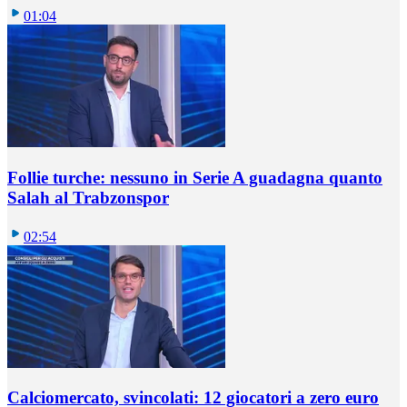
01:04
Follie turche: nessuno in Serie A guadagna quanto
Salah al Trabzonspor
02:54
Calciomercato, svincolati: 12 giocatori a zero euro