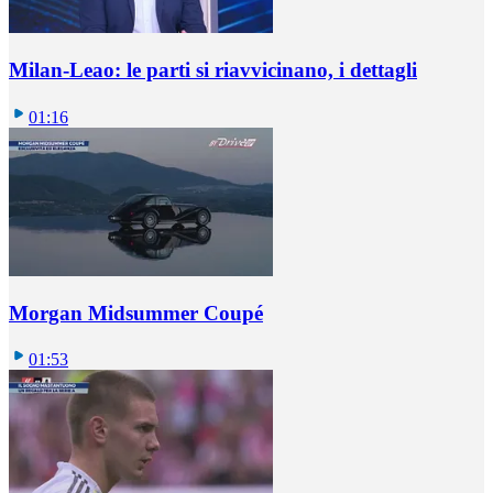
Milan-Leao: le parti si riavvicinano, i dettagli
01:16
Morgan Midsummer Coupé
01:53