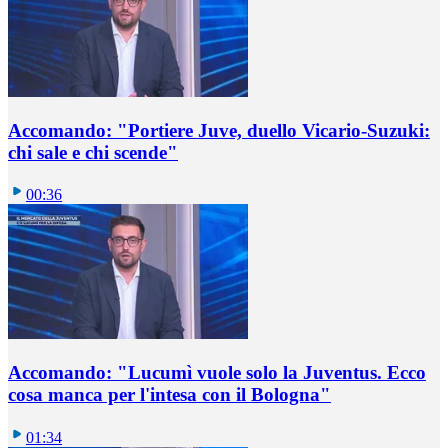
Accomando: "Portiere Juve, duello Vicario-Suzuki:
chi sale e chi scende"
00:36
Accomando: "Lucumì vuole solo la Juventus. Ecco
cosa manca per l'intesa con il Bologna"
01:34