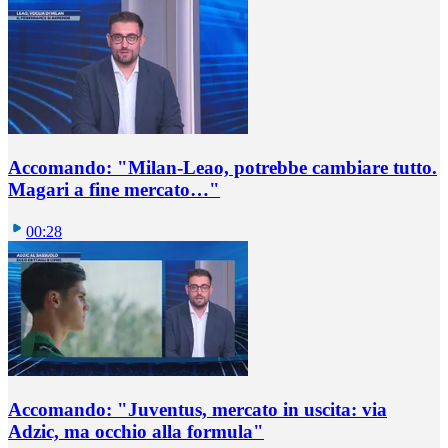
Accomando: "Milan-Leao, potrebbe cambiare tutto.
Magari a fine mercato…"
00:28
Accomando: "Juventus, mercato in uscita: via
Adzic, ma occhio alla formula"