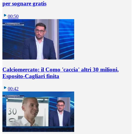
per sognare gratis
00:50
Calciomercato: il Como 'caccia' altri 30 milioni,
Esposito-Cagliari finita
00:42