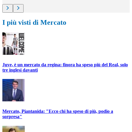
I più visti di Mercato
Juve, è un mercato da regina: finora ha speso più del Real, solo
tre inglesi davanti
Mercato, Piantanida: "Ecco chi ha speso di più, podio a
sorpresa"