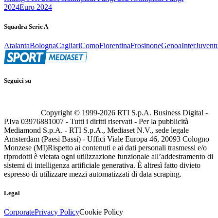
2024
Euro 2024
Squadra Serie A
Atalanta
Bologna
Cagliari
Como
Fiorentina
Frosinone
Genoa
Inter
Juvent
Seguici su
Copyright © 1999-
2026
RTI S.p.A. Business Digital -
P.Iva 03976881007 - Tutti i diritti riservati - Per la pubblicità
Mediamond S.p.A. - RTI S.p.A., Mediaset N.V., sede legale
Amsterdam (Paesi Bassi) - Uffici Viale Europa 46, 20093 Cologno
Monzese (MI)
Rispetto ai contenuti e ai dati personali trasmessi e/o
riprodotti è vietata ogni utilizzazione funzionale all’addestramento di
sistemi di intelligenza artificiale generativa. È altresì fatto divieto
espresso di utilizzare mezzi automatizzati di data scraping.
Legal
Corporate
Privacy Policy
Cookie Policy