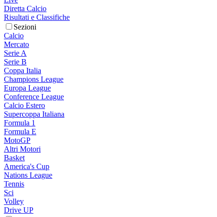
Diretta Calcio
Risultati e Classifiche
Sezioni
Calcio
Mercato
Serie A
Serie B
Coppa Italia
Champions League
Europa League
Conference League
Calcio Estero
Supercoppa Italiana
Formula 1
Formula E
MotoGP
Altri Motori
Basket
America's Cup
Nations League
Tennis
Sci
Volley
Drive UP