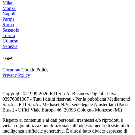
Milan
Monza
Napoli
Parma
Roma
Sassuolo
Torino
Udinese
Venezia
Legal
Corporate
Cookie Policy
Privacy Policy
Copyright © 1999-
2026
RTI S.p.A. Business Digital - P.Iva
03976881007 - Tutti i diritti riservati - Per la pubblicità Mediamond
S.p.A. - RTI S.p.A., Mediaset N.V., sede legale Amsterdam (Paesi
Bassi) - Uffici Viale Europa 46, 20093 Cologno Monzese (MI)
Rispetto ai contenuti e ai dati personali trasmessi e/o riprodotti è
vietata ogni utilizzazione funzionale all’addestramento di sistemi di
intelligenza artificiale generativa. È altresì fatto divieto espresso di