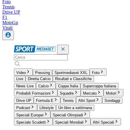
Foto
Tennis
Drive UP
F1
MotoGp
Virali
Video
Pressing
Sportmediaset XXL
Foto
Live
Diretta Calcio
Risultati e Classifiche
News Live
Calcio
Coppa Italia
Supercoppa Italiana
Probabili Formazioni
Squadre
Mercato
Motori
Drive UP
Formula E
Tennis
Altri Sport
Sondaggi
Podcast
Lifestyle
Un libro a settimana
Speciali Europei
Speciali Olimpiadi
Speciale Scudetti
Speciali Mondiali
Altri Speciali