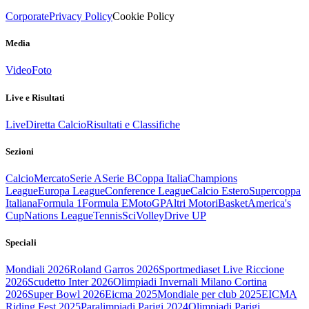
Corporate
Privacy Policy
Cookie Policy
Media
Video
Foto
Live e Risultati
Live
Diretta Calcio
Risultati e Classifiche
Sezioni
Calcio
Mercato
Serie A
Serie B
Coppa Italia
Champions
League
Europa League
Conference League
Calcio Estero
Supercoppa
Italiana
Formula 1
Formula E
MotoGP
Altri Motori
Basket
America's
Cup
Nations League
Tennis
Sci
Volley
Drive UP
Speciali
Mondiali 2026
Roland Garros 2026
Sportmediaset Live Riccione
2026
Scudetto Inter 2026
Olimpiadi Invernali Milano Cortina
2026
Super Bowl 2026
Eicma 2025
Mondiale per club 2025
EICMA
Riding Fest 2025
Paralimpiadi Parigi 2024
Olimpiadi Parigi