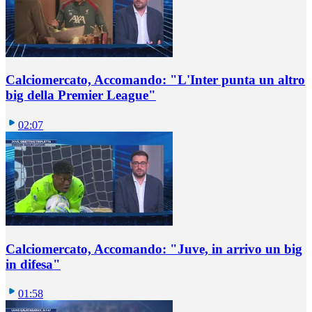
Calciomercato, Accomando: "L'Inter punta un altro
big della Premier League"
02:07
Calciomercato, Accomando: "Juve, in arrivo un big
in difesa"
01:58