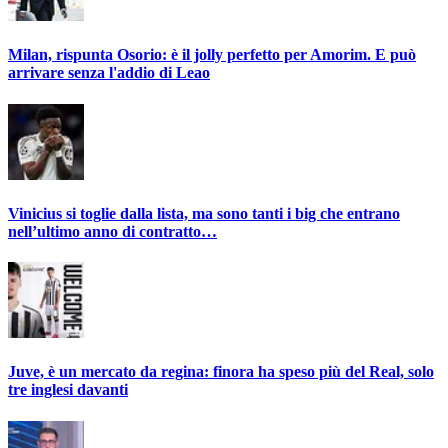
Milan, rispunta Osorio: è il jolly perfetto per Amorim. E può
arrivare senza l'addio di Leao
Vinicius si toglie dalla lista, ma sono tanti i big che entrano
nell’ultimo anno di contratto…
Juve, è un mercato da regina: finora ha speso più del Real, solo
tre inglesi davanti