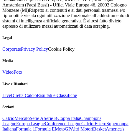
Amsterdam (Paesi Bassi) - Uffici Viale Europa 46, 20093 Cologno
Monzese (MI)
Rispetto ai contenuti e ai dati personali trasmessi e/o
riprodotti è vietata ogni utilizzazione funzionale all’addestramento di
sistemi di intelligenza artificiale generativa. È altresì fatto divieto
espresso di utilizzare mezzi automatizzati di data scraping.
Legal
Corporate
Privacy Policy
Cookie Policy
Media
Video
Foto
Live e Risultati
Live
Diretta Calcio
Risultati e Classifiche
Sezioni
Calcio
Mercato
Serie A
Serie B
Coppa Italia
Champions
League
Europa League
Conference League
Calcio Estero
Supercoppa
Italiana
Formula 1
Formula E
MotoGP
Altri Motori
Basket
America's