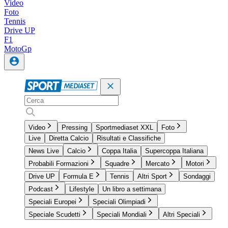
Video
Foto
Tennis
Drive UP
F1
MotoGp
Video
Pressing
Sportmediaset XXL
Foto
Live
Diretta Calcio
Risultati e Classifiche
News Live
Calcio
Coppa Italia
Supercoppa Italiana
Probabili Formazioni
Squadre
Mercato
Motori
Drive UP
Formula E
Tennis
Altri Sport
Sondaggi
Podcast
Lifestyle
Un libro a settimana
Speciali Europei
Speciali Olimpiadi
Speciale Scudetti
Speciali Mondiali
Altri Speciali