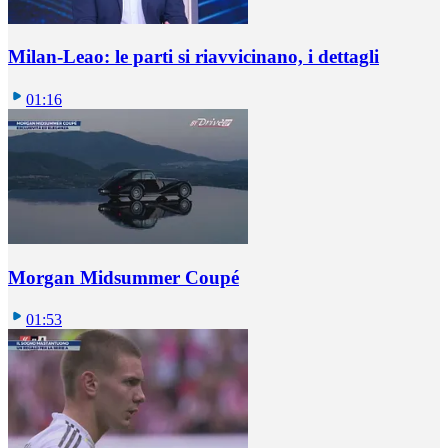
Milan-Leao: le parti si riavvicinano, i dettagli
01:16
Morgan Midsummer Coupé
01:53