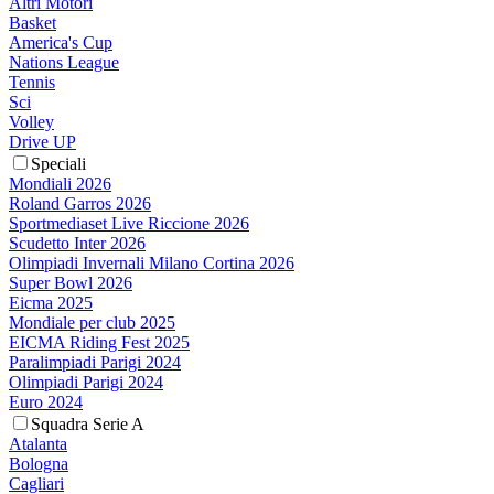
Altri Motori
Basket
America's Cup
Nations League
Tennis
Sci
Volley
Drive UP
Speciali
Mondiali 2026
Roland Garros 2026
Sportmediaset Live Riccione 2026
Scudetto Inter 2026
Olimpiadi Invernali Milano Cortina 2026
Super Bowl 2026
Eicma 2025
Mondiale per club 2025
EICMA Riding Fest 2025
Paralimpiadi Parigi 2024
Olimpiadi Parigi 2024
Euro 2024
Squadra Serie A
Atalanta
Bologna
Cagliari