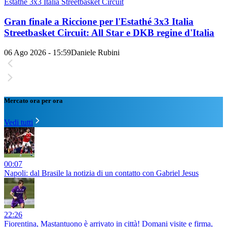
Estathé 3x3 Italia Streetbasket Circuit
Gran finale a Riccione per l'Estathé 3x3 Italia
Streetbasket Circuit: All Star e DKB regine d'Italia
06 Ago 2026 - 15:59
Daniele Rubini
Mercato ora per ora
Vedi tutti
00:07
Napoli: dal Brasile la notizia di un contatto con Gabriel Jesus
22:26
Fiorentina, Mastantuono è arrivato in città! Domani visite e firma,