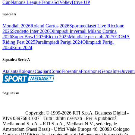
Cup
Nations League
Tennis
Sci
Volley
Drive UP
Speciali
Mondiali 2026
Roland Garros 2026
Sportmediaset Live Riccione
2026
Scudetto Inter 2026
Olimpiadi Invernali Milano Cortina
2026
Super Bowl 2026
Eicma 2025
Mondiale per club 2025
EICMA
Riding Fest 2025
Paralimpiadi Parigi 2024
Olimpiadi Parigi
2024
Euro 2024
Squadra Serie A
Atalanta
Bologna
Cagliari
Como
Fiorentina
Frosinone
Genoa
Inter
Juvent
Seguici su
Copyright © 1999-
2026
RTI S.p.A. Business Digital -
P.Iva 03976881007 - Tutti i diritti riservati - Per la pubblicità
Mediamond S.p.A. - RTI S.p.A., Mediaset N.V., sede legale
Amsterdam (Paesi Bassi) - Uffici Viale Europa 46, 20093 Cologno
Monzese (MI)
Rispetto ai contenuti e ai dati personali trasmessi e/o