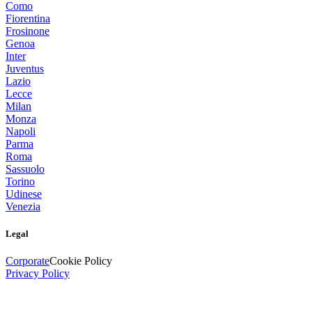
Como
Fiorentina
Frosinone
Genoa
Inter
Juventus
Lazio
Lecce
Milan
Monza
Napoli
Parma
Roma
Sassuolo
Torino
Udinese
Venezia
Legal
Corporate
Cookie Policy
Privacy Policy