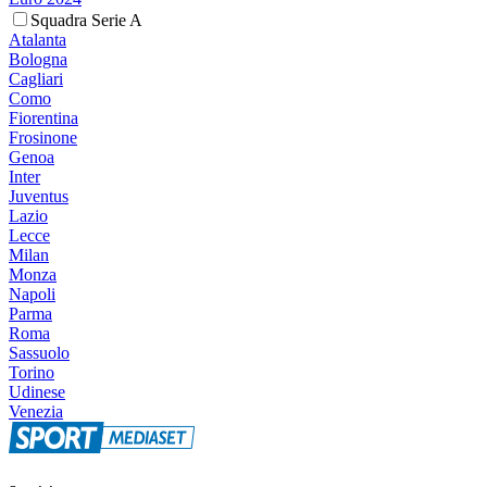
Squadra Serie A
Atalanta
Bologna
Cagliari
Como
Fiorentina
Frosinone
Genoa
Inter
Juventus
Lazio
Lecce
Milan
Monza
Napoli
Parma
Roma
Sassuolo
Torino
Udinese
Venezia