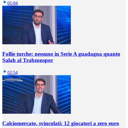
01:04
Follie turche: nessuno in Serie A guadagna quanto
Salah al Trabzonspor
02:54
Calciomercato, svincolati: 12 giocatori a zero euro