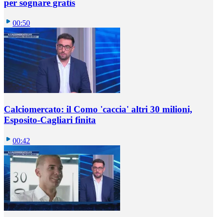
per sognare gratis
00:50
Calciomercato: il Como 'caccia' altri 30 milioni,
Esposito-Cagliari finita
00:42