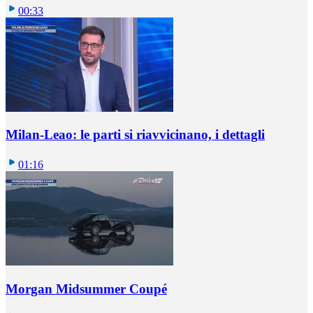
00:33
Milan-Leao: le parti si riavvicinano, i dettagli
01:16
Morgan Midsummer Coupé