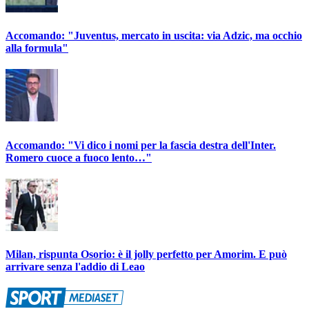
Accomando: "Juventus, mercato in uscita: via Adzic, ma occhio
alla formula"
Accomando: "Vi dico i nomi per la fascia destra dell'Inter.
Romero cuoce a fuoco lento…"
Milan, rispunta Osorio: è il jolly perfetto per Amorim. E può
arrivare senza l'addio di Leao