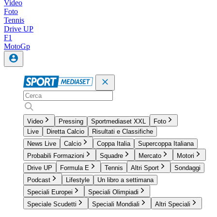
Video
Foto
Tennis
Drive UP
F1
MotoGp
Video
Pressing
Sportmediaset XXL
Foto
Live
Diretta Calcio
Risultati e Classifiche
News Live
Calcio
Coppa Italia
Supercoppa Italiana
Probabili Formazioni
Squadre
Mercato
Motori
Drive UP
Formula E
Tennis
Altri Sport
Sondaggi
Podcast
Lifestyle
Un libro a settimana
Speciali Europei
Speciali Olimpiadi
Speciale Scudetti
Speciali Mondiali
Altri Speciali