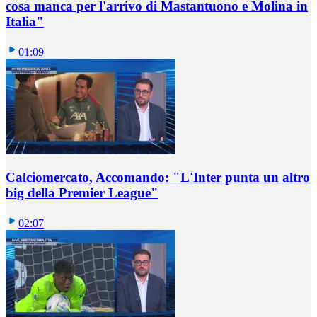
cosa manca per l'arrivo di Mastantuono e Molina in
Italia"
01:09
Calciomercato, Accomando: "L'Inter punta un altro
big della Premier League"
02:07