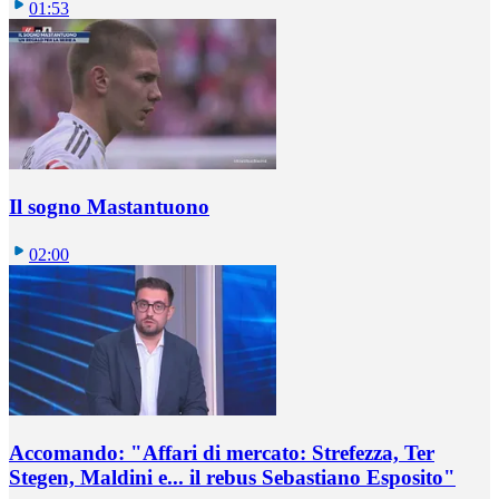
01:53
Il sogno Mastantuono
02:00
Accomando: "Affari di mercato: Strefezza, Ter
Stegen, Maldini e... il rebus Sebastiano Esposito"