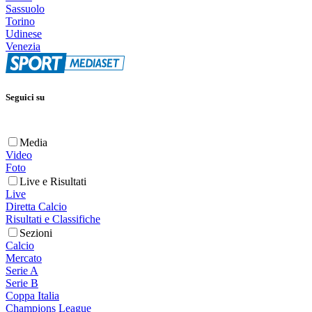
Sassuolo
Torino
Udinese
Venezia
Seguici su
Media
Video
Foto
Live e Risultati
Live
Diretta Calcio
Risultati e Classifiche
Sezioni
Calcio
Mercato
Serie A
Serie B
Coppa Italia
Champions League