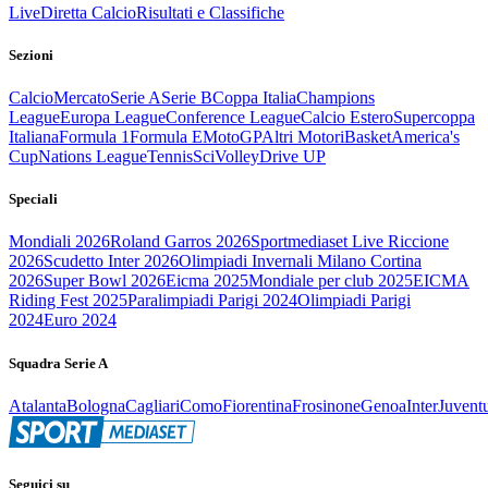
Live
Diretta Calcio
Risultati e Classifiche
Sezioni
Calcio
Mercato
Serie A
Serie B
Coppa Italia
Champions
League
Europa League
Conference League
Calcio Estero
Supercoppa
Italiana
Formula 1
Formula E
MotoGP
Altri Motori
Basket
America's
Cup
Nations League
Tennis
Sci
Volley
Drive UP
Speciali
Mondiali 2026
Roland Garros 2026
Sportmediaset Live Riccione
2026
Scudetto Inter 2026
Olimpiadi Invernali Milano Cortina
2026
Super Bowl 2026
Eicma 2025
Mondiale per club 2025
EICMA
Riding Fest 2025
Paralimpiadi Parigi 2024
Olimpiadi Parigi
2024
Euro 2024
Squadra Serie A
Atalanta
Bologna
Cagliari
Como
Fiorentina
Frosinone
Genoa
Inter
Juvent
Seguici su