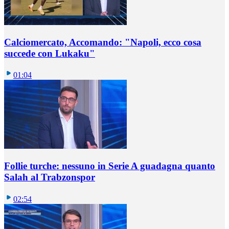
Calciomercato, Accomando: "Napoli, ecco cosa
succede con Lukaku"
01:04
Follie turche: nessuno in Serie A guadagna quanto
Salah al Trabzonspor
02:54