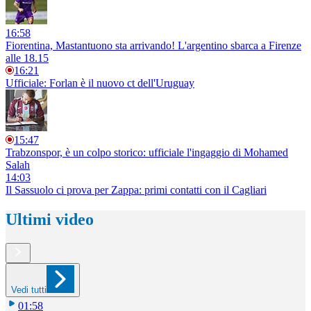
16:58
Fiorentina, Mastantuono sta arrivando! L'argentino sbarca a Firenze
alle 18.15
16:21
Ufficiale: Forlan è il nuovo ct dell'Uruguay
15:47
Trabzonspor, è un colpo storico: ufficiale l'ingaggio di Mohamed
Salah
14:03
Il Sassuolo ci prova per Zappa: primi contatti con il Cagliari
Ultimi video
Vedi tutti
01:58