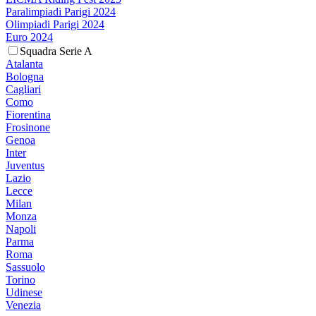
Paralimpiadi Parigi 2024
Olimpiadi Parigi 2024
Euro 2024
Squadra Serie A
Atalanta
Bologna
Cagliari
Como
Fiorentina
Frosinone
Genoa
Inter
Juventus
Lazio
Lecce
Milan
Monza
Napoli
Parma
Roma
Sassuolo
Torino
Udinese
Venezia