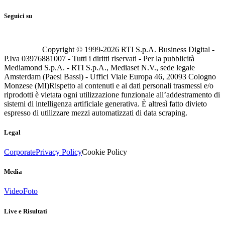
Seguici su
Copyright © 1999-
2026
RTI S.p.A. Business Digital -
P.Iva 03976881007 - Tutti i diritti riservati - Per la pubblicità
Mediamond S.p.A. - RTI S.p.A., Mediaset N.V., sede legale
Amsterdam (Paesi Bassi) - Uffici Viale Europa 46, 20093 Cologno
Monzese (MI)
Rispetto ai contenuti e ai dati personali trasmessi e/o
riprodotti è vietata ogni utilizzazione funzionale all’addestramento di
sistemi di intelligenza artificiale generativa. È altresì fatto divieto
espresso di utilizzare mezzi automatizzati di data scraping.
Legal
Corporate
Privacy Policy
Cookie Policy
Media
Video
Foto
Live e Risultati