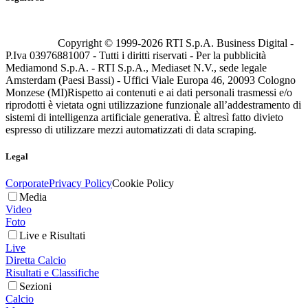
Copyright © 1999-
2026
RTI S.p.A. Business Digital -
P.Iva 03976881007 - Tutti i diritti riservati - Per la pubblicità
Mediamond S.p.A. - RTI S.p.A., Mediaset N.V., sede legale
Amsterdam (Paesi Bassi) - Uffici Viale Europa 46, 20093 Cologno
Monzese (MI)
Rispetto ai contenuti e ai dati personali trasmessi e/o
riprodotti è vietata ogni utilizzazione funzionale all’addestramento di
sistemi di intelligenza artificiale generativa. È altresì fatto divieto
espresso di utilizzare mezzi automatizzati di data scraping.
Legal
Corporate
Privacy Policy
Cookie Policy
Media
Video
Foto
Live e Risultati
Live
Diretta Calcio
Risultati e Classifiche
Sezioni
Calcio