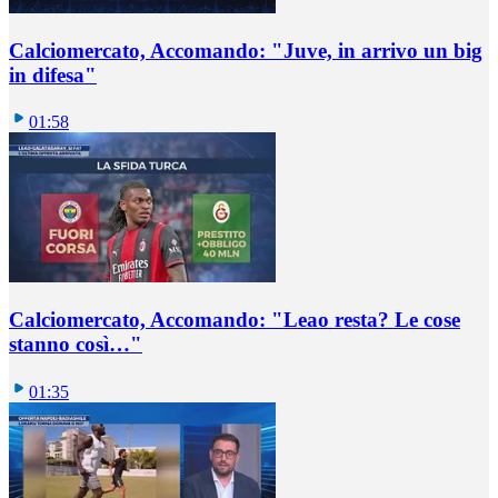
Calciomercato, Accomando: "Juve, in arrivo un big
in difesa"
01:58
Calciomercato, Accomando: "Leao resta? Le cose
stanno così…"
01:35