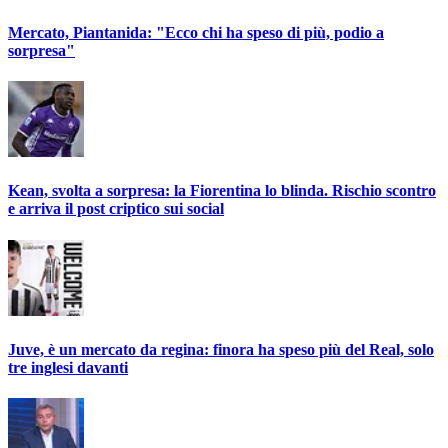
Mercato, Piantanida: "Ecco chi ha speso di più, podio a
sorpresa"
Kean, svolta a sorpresa: la Fiorentina lo blinda. Rischio scontro
e arriva il post criptico sui social
Juve, è un mercato da regina: finora ha speso più del Real, solo
tre inglesi davanti