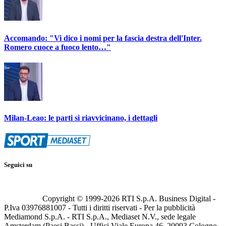
Accomando: "Vi dico i nomi per la fascia destra dell'Inter.
Romero cuoce a fuoco lento…"
Milan-Leao: le parti si riavvicinano, i dettagli
Seguici su
Copyright © 1999-
2026
RTI S.p.A. Business Digital -
P.Iva 03976881007 - Tutti i diritti riservati - Per la pubblicità
Mediamond S.p.A. - RTI S.p.A., Mediaset N.V., sede legale
Amsterdam (Paesi Bassi) - Uffici Viale Europa 46, 20093 Cologno