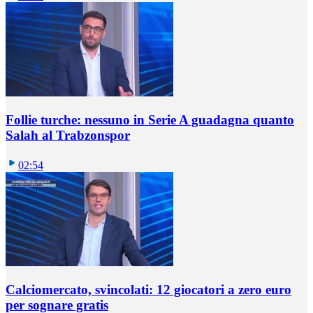
Follie turche: nessuno in Serie A guadagna quanto
Salah al Trabzonspor
02:54
Calciomercato, svincolati: 12 giocatori a zero euro
per sognare gratis