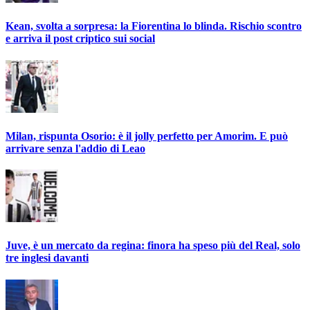
Kean, svolta a sorpresa: la Fiorentina lo blinda. Rischio scontro
e arriva il post criptico sui social
Milan, rispunta Osorio: è il jolly perfetto per Amorim. E può
arrivare senza l'addio di Leao
Juve, è un mercato da regina: finora ha speso più del Real, solo
tre inglesi davanti