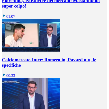
Fiorentina, Paratici re del mercato: Mastantuono
super colpo!
01:07
Calciomercato Inter: Romero in, Pavard out, le
specifiche
00:33