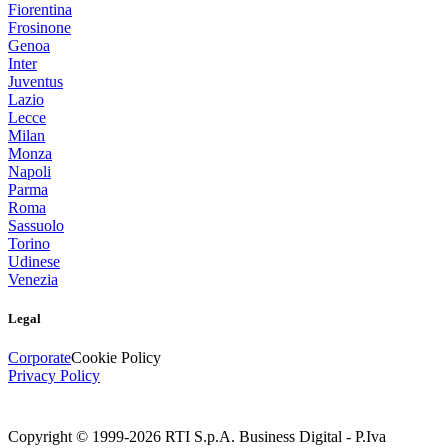
Fiorentina
Frosinone
Genoa
Inter
Juventus
Lazio
Lecce
Milan
Monza
Napoli
Parma
Roma
Sassuolo
Torino
Udinese
Venezia
Legal
Corporate
Cookie Policy
Privacy Policy
Copyright © 1999-
2026
RTI S.p.A. Business Digital - P.Iva