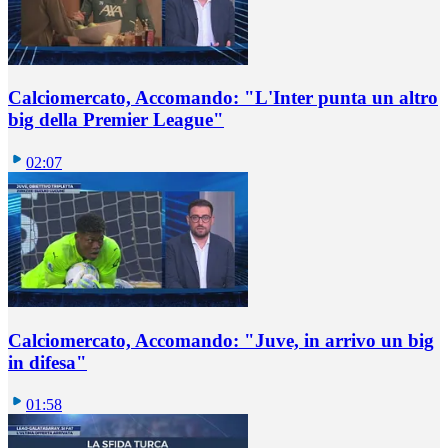
Calciomercato, Accomando: "L'Inter punta un altro
big della Premier League"
02:07
Calciomercato, Accomando: "Juve, in arrivo un big
in difesa"
01:58