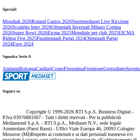
Speciali
Mondiali 2026
Roland Garros 2026
Sportmediaset Live Riccione
2026
Scudetto Inter 2026
Olimpiadi Invernali Milano Cortina
2026
Super Bowl 2026
Eicma 2025
Mondiale per club 2025
EICMA
Riding Fest 2025
Paralimpiadi Parigi 2024
Olimpiadi Parigi
2024
Euro 2024
Squadra Serie A
Atalanta
Bologna
Cagliari
Como
Fiorentina
Frosinone
Genoa
Inter
Juvent
Seguici su
Copyright © 1999-
2026
RTI S.p.A. Business Digital -
P.Iva 03976881007 - Tutti i diritti riservati - Per la pubblicità
Mediamond S.p.A. - RTI S.p.A., Mediaset N.V., sede legale
Amsterdam (Paesi Bassi) - Uffici Viale Europa 46, 20093 Cologno
Monzese (MI)
Rispetto ai contenuti e ai dati personali trasmessi e/o
riprodotti è vietata ogni utilizzazione funzionale all’addestramento di