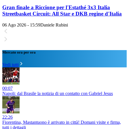
Gran finale a Riccione per l'Estathé 3x3 Italia
Streetbasket Circuit: All Star e DKB regine d'Italia
06 Ago 2026 - 15:59
Daniele Rubini
Mercato ora per ora
Vedi tutti
00:07
Napoli: dal Brasile la notizia di un contatto con Gabriel Jesus
22:26
Fiorentina, Mastantuono è arrivato in città! Domani visite e firma,
tutti i dettagli