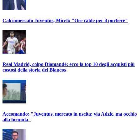
Calciomercato Juventus, Miceli: "Ore calde per il portiere"
Real Madrid, colpo Diomandé: ecco la top 10 degli acquisti più
costosi della storia dei Blancos
Accomando: "Juventus, mercato in uscita: via Adzic, ma occhio
alla formula"