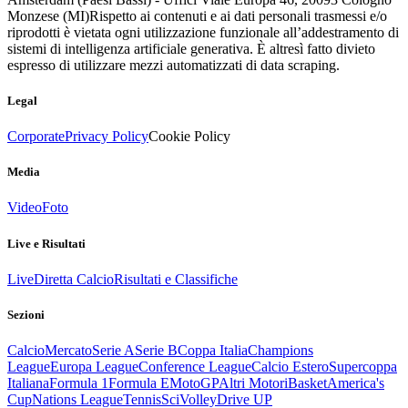
Monzese (MI)
Rispetto ai contenuti e ai dati personali trasmessi e/o
riprodotti è vietata ogni utilizzazione funzionale all’addestramento di
sistemi di intelligenza artificiale generativa. È altresì fatto divieto
espresso di utilizzare mezzi automatizzati di data scraping.
Legal
Corporate
Privacy Policy
Cookie Policy
Media
Video
Foto
Live e Risultati
Live
Diretta Calcio
Risultati e Classifiche
Sezioni
Calcio
Mercato
Serie A
Serie B
Coppa Italia
Champions
League
Europa League
Conference League
Calcio Estero
Supercoppa
Italiana
Formula 1
Formula E
MotoGP
Altri Motori
Basket
America's
Cup
Nations League
Tennis
Sci
Volley
Drive UP