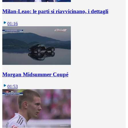
Milan-Leao: le parti si riavvicinano, i dettagli
01:16
Morgan Midsummer Coupé
01:53