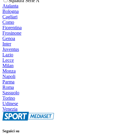
Squadra Serie A
Atalanta
Bologna
Cagliari
Como
Fiorentina
Frosinone
Genoa
Inter
Juventus
Lazio
Lecce
Milan
Monza
Napoli
Parma
Roma
Sassuolo
Torino
Udinese
Venezia
Seguici su