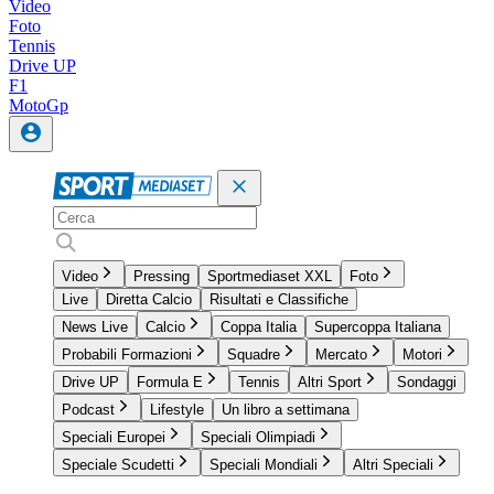
Video
Foto
Tennis
Drive UP
F1
MotoGp
Video
Pressing
Sportmediaset XXL
Foto
Live
Diretta Calcio
Risultati e Classifiche
News Live
Calcio
Coppa Italia
Supercoppa Italiana
Probabili Formazioni
Squadre
Mercato
Motori
Drive UP
Formula E
Tennis
Altri Sport
Sondaggi
Podcast
Lifestyle
Un libro a settimana
Speciali Europei
Speciali Olimpiadi
Speciale Scudetti
Speciali Mondiali
Altri Speciali